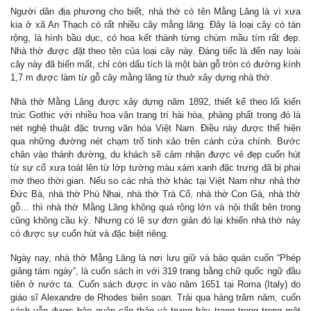
Người dân địa phương cho biết, nhà thờ có tên Mằng Lăng là vì xưa
kia ở xã An Thạch có rất nhiều cây mằng lăng. Đây là loại cây có tán
rộng, lá hình bầu dục, có hoa kết thành từng chùm mầu tím rất đẹp.
Nhà thờ được đặt theo tên của loại cây này. Đáng tiếc là đến nay loài
cây này đã biến mất, chỉ còn dấu tích là một bàn gỗ tròn có đường kính
1,7 m được làm từ gỗ cây mằng lăng từ thuở xây dựng nhà thờ.
Nhà thờ Mằng Lăng được xây dựng năm 1892, thiết kế theo lối kiến
trúc Gothic với nhiều hoa văn trang trí hài hòa, phảng phất trong đó là
nét nghệ thuật đặc trưng văn hóa Việt Nam. Điều này được thể hiện
qua những đường nét chạm trổ tinh xảo trên cánh cửa chính. Bước
chân vào thánh đường, du khách sẽ cảm nhận được vẻ đẹp cuốn hút
từ sự cổ xưa toát lên từ lớp tường màu xám xanh đặc trưng đã bị phai
mờ theo thời gian. Nếu so các nhà thờ khác tại Việt Nam như nhà thờ
Đức Bà, nhà thờ Phú Nhai, nhà thờ Trà Cổ, nhà thờ Con Gà, nhà thờ
gỗ… thì nhà thờ Mằng Lăng không quá rộng lớn và nội thất bên trong
cũng không cầu kỳ. Nhưng có lẽ sự đơn giản đó lại khiến nhà thờ này
có được sự cuốn hút và đặc biệt riêng.
Ngày nay, nhà thờ Mằng Lăng là nơi lưu giữ và bảo quản cuốn “Phép
giảng tám ngày”, là cuốn sách in với 319 trang bằng chữ quốc ngữ đầu
tiên ở nước ta. Cuốn sách được in vào năm 1651 tại Roma (Italy) do
giáo sĩ Alexandre de Rhodes biên soạn. Trải qua hàng trăm năm, cuốn
sách vẫn được bảo quản cẩn thận và trưng bày trang trọng trong một