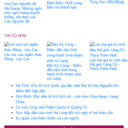
Tùng Sơn (Đà Nẵng)
Điện Biên: Huổi Lóng -
Bên núi thành bạn
Hà Giang: Những ngôi
nhà ngói máng truyền
thống, nét đẹp của
Cao nguyên đá
TIN CŨ HƠN
Lên núi cao ngắm thác
Rồng - Lào Cai
Lan tỏa giá trị vịnh đẹp
thế giới Lăng Cô -
Đền Kỳ Cùng – Điểm
Thừa Thiên Huế
đến tâm linh trong
hành trình khám phá
xứ Lạng
Hà Tĩnh: Khu Di tích Quốc gia đặc biệt Đại thi hào Nguyễn Du -
điểm đến hấp dẫn
Hòa Bình: Độc đáo di tích lịch sử - văn hóa chùa Hang - hang
Chùa
Có một công viên Fidel Castro ở Quảng Trị
Sức hấp dẫn của vịnh Hạ Long đối với nghị sĩ trẻ toàn cầu
Kỳ quan của thiên nhiên và con người