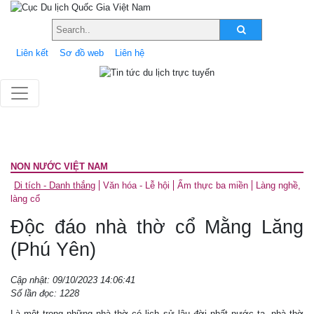
Liên kết
Sơ đồ web
Liên hệ
NON NƯỚC VIỆT NAM
Di tích - Danh thắng
Văn hóa - Lễ hội
Ẩm thực ba miền
Làng nghề,
làng cổ
Độc đáo nhà thờ cổ Mằng Lăng
(Phú Yên)
Cập nhật: 09/10/2023 14:06:41
Số lần đọc: 1228
Là một trong những nhà thờ có lịch sử lâu đời nhất nước ta, nhà thờ