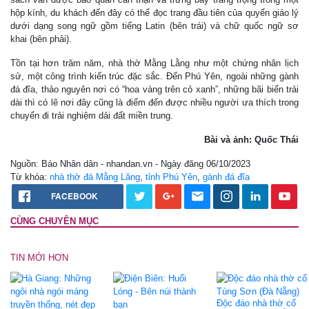
hộp kính, du khách đến đây có thể đọc trang đầu tiên của quyển giáo lý
dưới dạng song ngữ gồm tiếng Latin (bên trái) và chữ quốc ngữ sơ
khai (bên phải).
Tồn tại hơn trăm năm, nhà thờ Mằng Lằng như một chứng nhân lịch
sử, một công trình kiến trúc đặc sắc. Đến Phú Yên, ngoài những gành
đá đĩa, thảo nguyên nơi có “hoa vàng trên cỏ xanh”, những bãi biển trải
dài thì có lẽ nơi đây cũng là điểm đến được nhiều người ưa thích trong
chuyến đi trải nghiệm dải đất miền trung.
Bài và ảnh: Quốc Thái
Nguồn: Báo Nhân dân - nhandan.vn - Ngày đăng 06/10/2023
Từ khóa:
nhà thờ đá Mằng Lăng
,
tỉnh Phú Yên
,
gành đá đĩa
FACEBOOK
CÙNG CHUYÊN MỤC
TIN MỚI HƠN
Độc đáo nhà thờ cổ