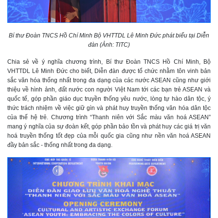
Bí thư Đoàn TNCS Hồ Chí Minh Bộ VHTTDL Lê Minh Đức phát biểu tại Diễn
đàn (Ảnh: TITC)
Chia sẻ về ý nghĩa chương trình, Bí thư Đoàn TNCS Hồ Chí Minh, Bộ
VHTTDL Lê Minh Đức cho biết, Diễn đàn được tổ chức nhằm tôn vinh bản
sắc văn hóa thống nhất trong đa dạng của các nước ASEAN cũng như giới
thiệu về hình ảnh, đất nước con người Việt Nam tới các bạn trẻ ASEAN và
quốc tế, góp phần giáo dục truyền thống yêu nước, lòng tự hào dân tộc, ý
thức trách nhiệm về việc giữ gìn và phát huy truyền thống văn hóa dân tộc
của thế hệ trẻ. Chương trình “Thanh niên với Sắc màu văn hoá ASEAN”
mang ý nghĩa của sự đoàn kết, góp phần bảo tồn và phát huy các giá trị văn
hoá truyền thống tốt đẹp của mỗi quốc gia cũng như nền văn hoá ASEAN
đầy bản sắc - thống nhất trong đa dạng.