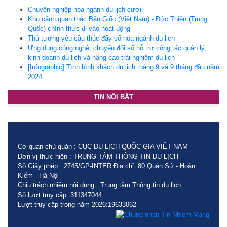
Chuyên nghiệp hóa ngành du lịch cưới
Khu cảnh quan thác Bản Giốc (Việt Nam) - Đức Thiên (Trung
Quốc) chính thức đi vào hoạt động
Thủ tướng yêu cầu thúc đẩy số hóa ngành du lịch
Ứng dụng công nghệ, chuyển đổi số hỗ trợ công tác quản lý,
kinh doanh du lịch và nâng cao trải nghiệm du lịch
[Infographic] Tình hình khách du lịch tháng 9 và 9 tháng đầu năm
2024
TIN NỔI BẬT
Cơ quan chủ quản : CỤC DU LỊCH QUỐC GIA VIỆT NAM
Đơn vị thực hiện : TRUNG TÂM THÔNG TIN DU LỊCH
Số Giấy phép : 2745/GP-INTER Địa chỉ: 80 Quán Sứ - Hoàn
Kiếm - Hà Nội
Chịu trách nhiệm nội dung : Trung tâm Thông tin du lịch
Số lượt truy cập: 311347044
Lượt truy cập trong năm 2026:19633062