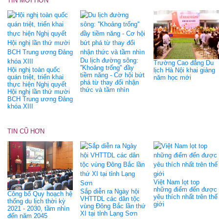
TIN MỚI HƠN
Du lịch đường sông:
Trường Cao đẳng Du
''Khoảng trống'' đầy
Hội nghị toàn quốc
lịch Hà Nội khai giảng
tiềm năng - Cơ hội bứt
quán triệt, triển khai
năm học mới
phá từ thay đổi nhận
thực hiện Nghị quyết
thức và tầm nhìn
Hội nghị lần thứ mười
BCH Trung ương Đảng
khóa XIII
TIN CŨ HƠN
Việt Nam lọt top
những điểm đến được
Sắp diễn ra Ngày hội
Công bố Quy hoạch hệ
yêu thích nhất trên thế
VHTTDL các dân tộc
thống du lịch thời kỳ
giới
vùng Đông Bắc lần thứ
2021 - 2030, tầm nhìn
XI tại tỉnh Lạng Sơn
đến năm 2045