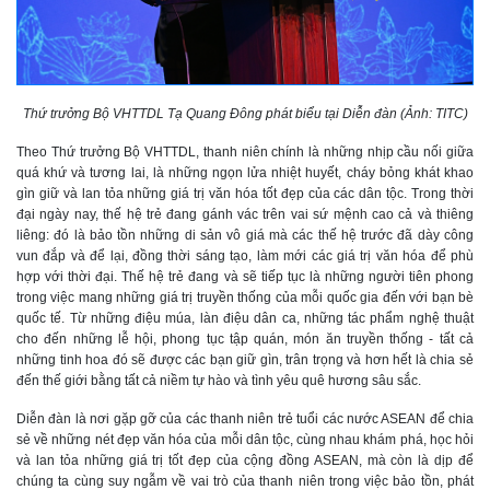
Thứ trưởng Bộ VHTTDL Tạ Quang Đông phát biểu tại Diễn đàn (Ảnh: TITC)
Theo Thứ trưởng Bộ VHTTDL, thanh niên chính là những nhịp cầu nối giữa
quá khứ và tương lai, là những ngọn lửa nhiệt huyết, cháy bỏng khát khao
gìn giữ và lan tỏa những giá trị văn hóa tốt đẹp của các dân tộc. Trong thời
đại ngày nay, thế hệ trẻ đang gánh vác trên vai sứ mệnh cao cả và thiêng
liêng: đó là bảo tồn những di sản vô giá mà các thế hệ trước đã dày công
vun đắp và để lại, đồng thời sáng tạo, làm mới các giá trị văn hóa để phù
hợp với thời đại. Thế hệ trẻ đang và sẽ tiếp tục là những người tiên phong
trong việc mang những giá trị truyền thống của mỗi quốc gia đến với bạn bè
quốc tế. Từ những điệu múa, làn điệu dân ca, những tác phẩm nghệ thuật
cho đến những lễ hội, phong tục tập quán, món ăn truyền thống - tất cả
những tinh hoa đó sẽ được các bạn giữ gìn, trân trọng và hơn hết là chia sẻ
đến thế giới bằng tất cả niềm tự hào và tình yêu quê hương sâu sắc.
Diễn đàn là nơi gặp gỡ của các thanh niên trẻ tuổi các nước ASEAN để chia
sẻ về những nét đẹp văn hóa của mỗi dân tộc, cùng nhau khám phá, học hỏi
và lan tỏa những giá trị tốt đẹp của cộng đồng ASEAN, mà còn là dịp để
chúng ta cùng suy ngẫm về vai trò của thanh niên trong việc bảo tồn, phát