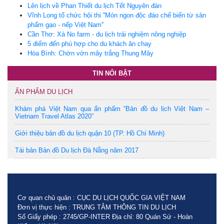
Lên lịch về Phan Thiết du lịch Tết Nguyên đán
Vĩnh Long tổ chức hội thi ''Món ngon độc đáo chế biến từ sản
phẩm gạo - nếp Việt Nam''
Cần Thơ: Xà No farm - du lịch trải nghiệm nông nghiệp
5 điểm đến phù hợp cho du khách ăn chay
Hòa Bình: Chờn vờn mây trắng Thung Mây
TIN NỔI BẬT
ẤN PHẨM DU LỊCH
Khám phá Việt Nam qua ấn phẩm “Bản đồ du lịch Việt Nam –
Vietnam Travel Atlas 2020”
Giới thiệu bản đồ du lịch quận 10 (TP. Hồ Chí Minh)
Tái bản Bản đồ Du lịch Đà Nẵng năm 2017
Cơ quan chủ quản : CỤC DU LỊCH QUỐC GIA VIỆT NAM
Đơn vị thực hiện : TRUNG TÂM THÔNG TIN DU LỊCH
Số Giấy phép : 2745/GP-INTER Địa chỉ: 80 Quán Sứ - Hoàn