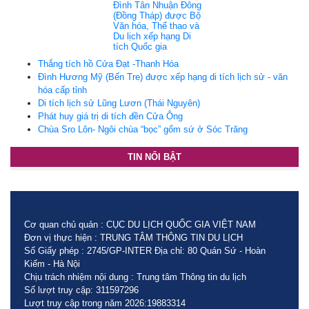
Đình Tân Nhuận Đông
(Đồng Tháp) được Bộ
Văn hóa, Thể thao và
Du lịch xếp hạng Di
tích Quốc gia
Thắng tích hồ Cửa Đạt -Thanh Hóa
Đình Hương Mỹ (Bến Tre) được xếp hạng di tích lịch sử - văn
hóa cấp tỉnh
Di tích lịch sử Lũng Lươn (Thái Nguyên)
Phát huy giá trị di tích đền Cửa Ông
Chùa Sro Lôn- Ngôi chùa “bọc” gốm sứ ở Sóc Trăng
TIN NỔI BẬT
Cơ quan chủ quản : CỤC DU LỊCH QUỐC GIA VIỆT NAM
Đơn vị thực hiện : TRUNG TÂM THÔNG TIN DU LỊCH
Số Giấy phép : 2745/GP-INTER Địa chỉ: 80 Quán Sứ - Hoàn
Kiếm - Hà Nội
Chịu trách nhiệm nội dung : Trung tâm Thông tin du lịch
Số lượt truy cập: 311597296
Lượt truy cập trong năm 2026:19883314