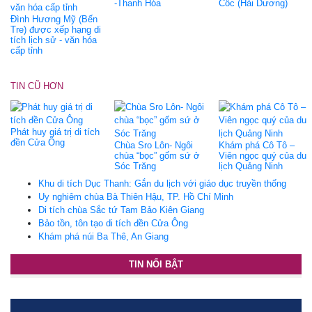
-Thanh Hóa
Cốc (Hải Dương)
Đình Hương Mỹ (Bến
Tre) được xếp hạng di
tích lịch sử - văn hóa
cấp tỉnh
TIN CŨ HƠN
Phát huy giá trị di tích
đền Cửa Ông
Chùa Sro Lôn- Ngôi
Khám phá Cô Tô –
chùa “bọc” gốm sứ ở
Viên ngọc quý của du
Sóc Trăng
lịch Quảng Ninh
Khu di tích Dục Thanh: Gắn du lịch với giáo dục truyền thống
Uy nghiêm chùa Bà Thiên Hậu, TP. Hồ Chí Minh
Di tích chùa Sắc tứ Tam Bảo Kiên Giang
Bảo tồn, tôn tạo di tích đền Cửa Ông
Khám phá núi Ba Thê, An Giang
TIN NỔI BẬT