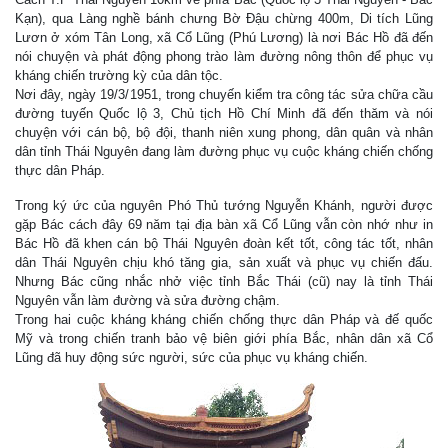
Kạn), qua Làng nghề bánh chưng Bờ Đậu chừng 400m, Di tích Lũng
Lươn ở xóm Tân Long, xã Cổ Lũng (Phú Lương) là nơi Bác Hồ đã đến
nói chuyện và phát động phong trào làm đường nông thôn để phục vụ
kháng chiến trường kỳ của dân tộc.
Nơi đây, ngày 19/3/1951, trong chuyến kiểm tra công tác sửa chữa cầu
đường tuyến Quốc lộ 3, Chủ tịch Hồ Chí Minh đã đến thăm và nói
chuyện với cán bộ, bộ đội, thanh niên xung phong, dân quân và nhân
dân tỉnh Thái Nguyên đang làm đường phục vụ cuộc kháng chiến chống
thực dân Pháp.
Trong ký ức của nguyên Phó Thủ tướng Nguyễn Khánh, người được
gặp Bác cách đây 69 năm tại địa bàn xã Cổ Lũng vẫn còn nhớ như in
Bác Hồ đã khen cán bộ Thái Nguyên đoàn kết tốt, công tác tốt, nhân
dân Thái Nguyên chịu khó tăng gia, sản xuất và phục vụ chiến đấu.
Nhưng Bác cũng nhắc nhở việc tỉnh Bắc Thái (cũ) nay là tỉnh Thái
Nguyên vẫn làm đường và sửa đường chậm.
Trong hai cuộc kháng kháng chiến chống thực dân Pháp và đế quốc
Mỹ và trong chiến tranh bảo vệ biên giới phía Bắc, nhân dân xã Cổ
Lũng đã huy động sức người, sức của phục vụ kháng chiến.