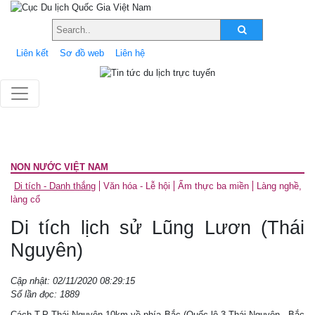
Liên kết
Sơ đồ web
Liên hệ
NON NƯỚC VIỆT NAM
Di tích - Danh thắng
Văn hóa - Lễ hội
Ẩm thực ba miền
Làng nghề,
làng cổ
Di tích lịch sử Lũng Lươn (Thái
Nguyên)
Cập nhật: 02/11/2020 08:29:15
Số lần đọc: 1889
Cách T.P Thái Nguyên 10km về phía Bắc (Quốc lộ 3 Thái Nguyên - Bắc