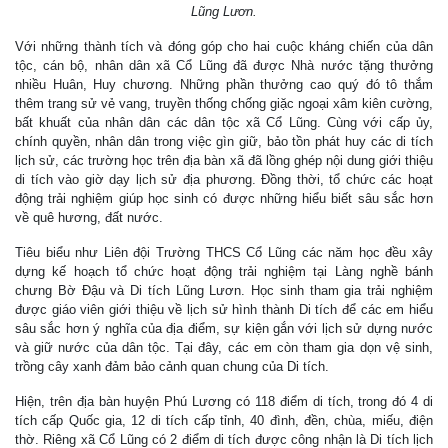
Lũng Lươn.
Với những thành tích và đóng góp cho hai cuộc kháng chiến của dân
tộc, cán bộ, nhân dân xã Cổ Lũng đã được Nhà nước tặng thưởng
nhiều Huân, Huy chương. Những phần thưởng cao quý đó tô thắm
thêm trang sử vẻ vang, truyền thống chống giặc ngoại xâm kiên cường,
bất khuất của nhân dân các dân tộc xã Cổ Lũng. Cùng với cấp ủy,
chính quyền, nhân dân trong việc gìn giữ, bảo tồn phát huy các di tích
lịch sử, các trường học trên địa bàn xã đã lồng ghép nội dung giới thiệu
di tích vào giờ dạy lịch sử địa phương. Đồng thời, tổ chức các hoạt
động trải nghiệm giúp học sinh có được những hiểu biết sâu sắc hơn
về quê hương, đất nước.
Tiêu biểu như Liên đội Trường THCS Cổ Lũng các năm học đều xây
dựng kế hoạch tổ chức hoạt động trải nghiệm tại Làng nghề bánh
chưng Bờ Đậu và Di tích Lũng Lươn. Học sinh tham gia trải nghiệm
được giáo viên giới thiệu về lịch sử hình thành Di tích để các em hiểu
sâu sắc hơn ý nghĩa của địa điểm, sự kiện gắn với lịch sử dựng nước
và giữ nước của dân tộc. Tại đây, các em còn tham gia dọn vệ sinh,
trồng cây xanh đảm bảo cảnh quan chung của Di tích.
Hiện, trên địa bàn huyện Phú Lương có 118 điểm di tích, trong đó 4 di
tích cấp Quốc gia, 12 di tích cấp tỉnh, 40 đình, đền, chùa, miếu, điện
thờ. Riêng xã Cổ Lũng có 2 điểm di tích được công nhận là Di tích lịch