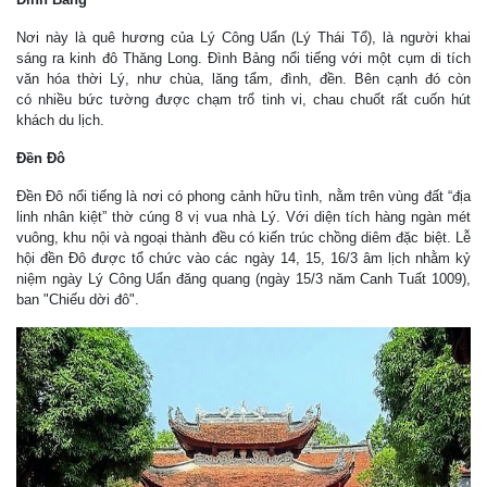
Nơi này là quê hương của Lý Công Uẩn (Lý Thái Tổ), là người khai
sáng ra kinh đô Thăng Long. Đình Bảng nổi tiếng với một cụm di tích
văn hóa thời Lý, như chùa, lăng tẩm, đình, đền. Bên cạnh đó còn
có nhiều bức tường được chạm trổ tinh vi, chau chuốt rất cuốn hút
khách du lịch.
Đền Đô
Đền Đô nổi tiếng là nơi có phong cảnh hữu tình, nằm trên vùng đất “địa
linh nhân kiệt” thờ cúng 8 vị vua nhà Lý. Với diện tích hàng ngàn mét
vuông, khu nội và ngoại thành đều có kiến trúc chồng diêm đặc biệt. Lễ
hội đền Đô được tổ chức vào các ngày 14, 15, 16/3 âm lịch nhằm kỷ
niệm ngày Lý Công Uẩn đăng quang (ngày 15/3 năm Canh Tuất 1009),
ban "Chiếu dời đô".