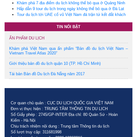
Khám phá 7 địa điểm du lịch không thể bỏ qua ở Quảng Ninh
Hấp dẫn 9 tour du lịch trong ngày không thể bỏ qua ở Đà Lạt
Tour du lịch tới UAE cổ vũ Việt Nam đá trận tứ kết đắt khách
TIN NỔI BẬT
ẤN PHẨM DU LỊCH
Khám phá Việt Nam qua ấn phẩm “Bản đồ du lịch Việt Nam –
Vietnam Travel Atlas 2020”
Giới thiệu bản đồ du lịch quận 10 (TP. Hồ Chí Minh)
Tái bản Bản đồ Du lịch Đà Nẵng năm 2017
Cơ quan chủ quản : CỤC DU LỊCH QUỐC GIA VIỆT NAM
Đơn vị thực hiện : TRUNG TÂM THÔNG TIN DU LỊCH
Số Giấy phép : 2745/GP-INTER Địa chỉ: 80 Quán Sứ - Hoàn
Kiếm - Hà Nội
Chịu trách nhiệm nội dung : Trung tâm Thông tin du lịch
Số lượt truy cập: 311681998