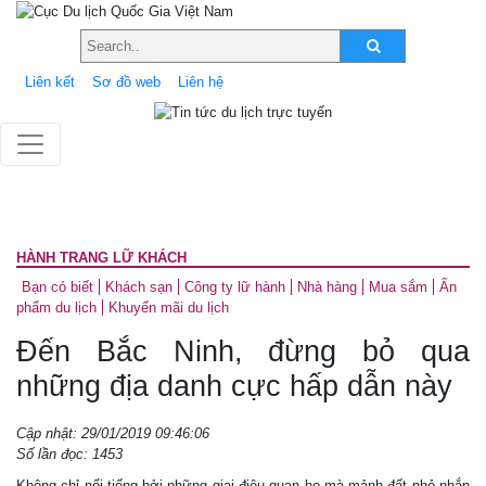
Liên kết
Sơ đồ web
Liên hệ
HÀNH TRANG LỮ KHÁCH
Bạn có biết
Khách sạn
Công ty lữ hành
Nhà hàng
Mua sắm
Ấn
phẩm du lịch
Khuyến mãi du lịch
Đến Bắc Ninh, đừng bỏ qua
những địa danh cực hấp dẫn này
Cập nhật: 29/01/2019 09:46:06
Số lần đọc: 1453
Không chỉ nổi tiếng bởi những giai điệu quan họ mà mảnh đất nhỏ nhắn