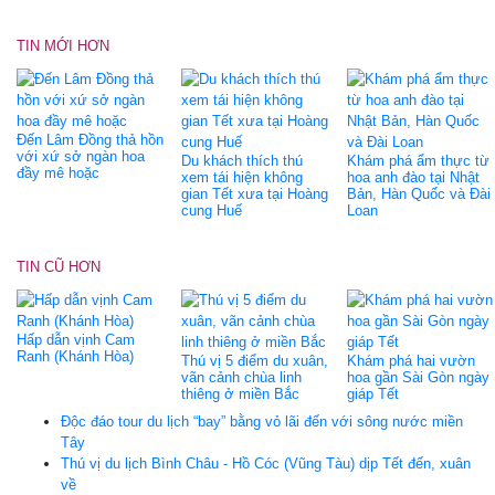
TIN MỚI HƠN
Đến Lâm Đồng thả hồn
với xứ sở ngàn hoa
Du khách thích thú
Khám phá ẩm thực từ
đầy mê hoặc
xem tái hiện không
hoa anh đào tại Nhật
gian Tết xưa tại Hoàng
Bản, Hàn Quốc và Đài
cung Huế
Loan
TIN CŨ HƠN
Hấp dẫn vịnh Cam
Ranh (Khánh Hòa)
Thú vị 5 điểm du xuân,
Khám phá hai vườn
vãn cảnh chùa linh
hoa gần Sài Gòn ngày
thiêng ở miền Bắc
giáp Tết
Độc đáo tour du lịch “bay” bằng vỏ lãi đến với sông nước miền
Tây
Thú vị du lịch Bình Châu - Hồ Cóc (Vũng Tàu) dịp Tết đến, xuân
về