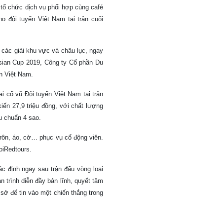
 tổ chức dịch vụ phối hợp cùng café
 đội tuyển Việt Nam tại trận cuối
 các giải khu vực và châu lục, ngay
 Asian Cup 2019, Công ty Cổ phần Du
ển Việt Nam.
ai cổ vũ Đội tuyển Việt Nam tại trận
kiến 27,9 triệu đồng, với chất lượng
u chuẩn 4 sao.
 rôn, áo, cờ… phục vụ cổ động viên.
oiRedtours.
ác định ngay sau trận đấu vòng loại
n trình diễn đầy bản lĩnh, quyết tâm
ở để tin vào một chiến thắng trong