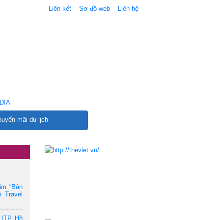
Liên kết
Sơ đồ web
Liên hệ
DIA
uyến mãi du lịch
ẩm “Bản
 Travel
 (TP. Hồ