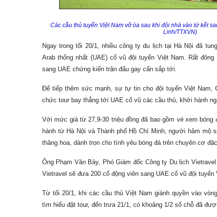
Các cầu thủ tuyển Việt Nam vỡ òa sau khi đội nhà vào tứ kết s
Linh/TTXVN)
Ngay trong tối 20/1, nhiều công ty du lịch tại Hà Nội đã tu
Arab thống nhất (UAE) cổ vũ đội tuyển Việt Nam. Rất đôn
sang UAE chứng kiến trận đấu gay cấn sắp tới.
Để tiếp thêm sức mạnh, sự tự tin cho đội tuyển Việt Nam, Cô
chức tour bay thẳng tới UAE cổ vũ các cầu thủ, khởi hành n
Với mức giá từ 27,9-30 triệu đồng đã bao gồm vé xem bóng đ
hành từ Hà Nội và Thành phố Hồ Chí Minh, người hâm mộ s
thăng hoa, dành trọn cho tình yêu bóng đá trên chuyên cơ đặc 
Ông Phạm Văn Bảy, Phó Giám đốc Công ty Du lịch Vietravel 
Vietravel sẽ đưa 200 cổ động viên sang UAE cổ vũ đội tuyển
Từ tối 20/1, khi các cầu thủ Việt Nam giành quyền vào vòn
tìm hiểu đặt tour, đến trưa 21/1, có khoảng 1/2 số chỗ đã đư