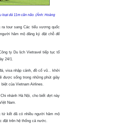
au loạt đá 11m cân não. (Ảnh: Hoàng
ng ra tour sang Các tiểu vương quốc
g người hâm mộ đăng ký đặt chỗ để
ng ty Du lịch Vietravel tiếp tục tổ
gày 24/1.
á, visa nhập cảnh, đồ cổ vũ... khởi
ẽ được sống trong những phút giây
biệt của Vietnam Airlines.
Chi nhánh Hà Nội, cho biết đợt này
 Việt Nam.
g tứ kết đã có nhiều người hâm mộ
ợc đặt trên hệ thống cả nước.