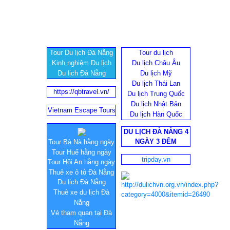
Tour Du lịch Đà Nẵng
Tour du lịch
Kinh nghiệm Du lịch
Du lịch Châu Âu
Du lịch Đà Nẵng
Du lịch Mỹ
Du lịch Thái Lan
https://qbtravel.vn/
Du lịch Trung Quốc
Du lịch Nhật Bản
Vietnam Escape Tours
Du lịch Hàn Quốc
DU LỊCH ĐÀ NẴNG 4
NGÀY 3 ĐÊM
Tour Bà Nà hằng ngày
Tour Huế hằng ngày
tripday.vn
Tour Hội An hằng ngày
Thuê xe ô tô Đà Nẵng
Du lịch Đà Nẵng
Thuê xe du lịch Đà
Nẵng
Vé tham quan tại Đà
Nẵng