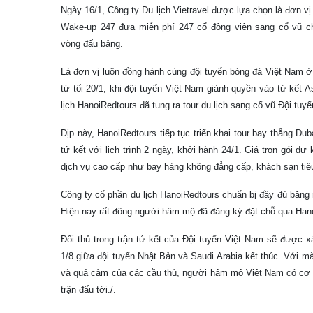
Ngày 16/1, Công ty Du lịch Vietravel được lựa chọn là đơn vị
Wake-up 247 đưa miễn phí 247 cổ động viên sang cổ vũ cho
vòng đấu bảng.
Là đơn vị luôn đồng hành cùng đội tuyển bóng đá Việt Nam ở
từ tối 20/1, khi đội tuyển Việt Nam giành quyền vào tứ kết
lịch HanoiRedtours đã tung ra tour du lịch sang cổ vũ Đội tuy
Dịp này, HanoiRedtours tiếp tục triển khai tour bay thẳng Dub
tứ kết với lịch trình 2 ngày, khởi hành 24/1. Giá trọn gói dự 
dịch vụ cao cấp như bay hàng không đẳng cấp, khách sạn tiê
Công ty cổ phần du lịch HanoiRedtours chuẩn bị đầy đủ băng
Hiện nay rất đông người hâm mộ đã đăng ký đặt chỗ qua Han
Đối thủ trong trận tứ kết của Đội tuyển Việt Nam sẽ được x
1/8 giữa đội tuyển Nhật Bản và Saudi Arabia kết thúc. Với mà
và quả cảm của các cầu thủ, người hâm mộ Việt Nam có cơ s
trận đấu tới./.