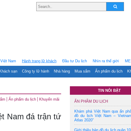
Việt Nam
Hành trang lữ khách
Ðầu tư Du lịch
Nhìn ra thế giới
ME
Khách sạn
Công ty lữ hành
Nhà hàng
Mua sắm
Ấn phẩm du lịch
Kh
TIN NỔI BẬT
sắm
Ấn phẩm du lịch
Khuyến mãi
ẤN PHẨM DU LỊCH
Khám phá Việt Nam qua ấn ph
ệt Nam đá trận tứ
đồ du lịch Việt Nam – Vietnam
Atlas 2020”
Giới thiệu bản đồ du lịch quận 10