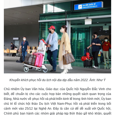
Khuyến khích phục hồi du lịch nội địa dịp đầu năm 2022. Ảnh: Như Ý
Chủ nhiệm Ủy ban Văn hóa, Giáo dục của Quốc hội Nguyễn Đắc Vinh cho
biết, để chuẩn bị cho các cuộc họp bàn những quyết sách quan trọng của
Đảng, Nhà nước về phục hồi và phát triển kinh tế trong tình hình mới, Ủy ban
chủ trì tổ chức hội thảo Du lịch Việt Nam-Phục hồi và phát triển trong bối
cảnh mới vào 25/12 tại Nghệ An. Đây là căn cứ để đề xuất với Quốc hội,
Chính phủ ban hành các nhóm giải pháp kịp thời tháo gỡ khó khăn, quyết