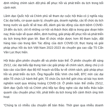
định những chính sách đột phá để phục hồi và phát triển du lịch trong bối
cảnh mới.
Lãnh đạo Quốc hội và Chính phủ sẽ tham dự cuộc hội thảo có ý nghĩa này.
Các đại biểu, cơ quan quản lý, chuyên gia, doanh nghiệp, các tổ chức du lịch
trong nước và quốc tế sẽ trao đổi, đánh giá tác động của dịch bệnh COVID-
19 đến du lịch; chỉ rõ những cơ hội và thách thức đặt ra trong giai đoạn hiện
nay; thảo luận về quan điểm, định hướng, giải pháp để phục hồi và phát triển
du lịch trong thời gian tới. Ban tổ chức nhận được hơn 80 tham luận, đặt
hàng báo cáo trung tâm Tác động của dịch COVID-19; thực trạng và giải
pháp phục hồi du lịch Việt Nam 2022-2023 do chuyên gia cao cấp TS Cấn
Văn Lực thực hiện.
Hội thảo gồm phiên chuyên đề và phiên toàn thể. Ở phiên chuyên đề sáng
25/12, các đại biểu tập trung bàn các giải pháp về chính sách, đáng chú ý có
báo cáo của lãnh đạo Bộ Kế hoạch và Đầu tư về chính sách, giải pháp phục
hồi và phát triển du lịch. Ông Nguyễn Đắc Vinh cho biết, BTC mời các đại
diện Tổ chức Lữ hành thế giới, Tổ chức Du lịch thế giới chia sẻ bài học kinh
nghiệm vượt qua khủng hoảng COVID-19. Ở phiên toàn thể chiều 25/12,
lãnh đạo Quốc hội và Chính phủ tiếp tục lắng nghe các đại biểu thảo luận
quanh câu chuyện phục hồi, phát triển du lịch trong bối cảnh thích ứng linh
hoạt.
“Chúng ta có nhiều câu chuyện để bàn thảo. Thời gian qua nhiều doanh