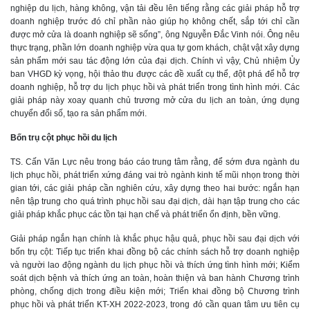
nghiệp du lịch, hàng không, vận tải đều lên tiếng rằng các giải pháp hỗ trợ
doanh nghiệp trước đó chỉ phần nào giúp họ không chết, sắp tới chỉ cần
được mở cửa là doanh nghiệp sẽ sống”, ông Nguyễn Đắc Vinh nói. Ông nêu
thực trạng, phần lớn doanh nghiệp vừa qua tự gom khách, chật vật xây dựng
sản phẩm mới sau tác động lớn của đại dịch. Chính vì vậy, Chủ nhiệm Ủy
ban VHGD kỳ vọng, hội thảo thu được các đề xuất cụ thể, đột phá để hỗ trợ
doanh nghiệp, hỗ trợ du lịch phục hồi và phát triển trong tình hình mới. Các
giải pháp này xoay quanh chủ trương mở cửa du lịch an toàn, ứng dụng
chuyển đổi số, tạo ra sản phẩm mới.
Bốn trụ cột phục hồi du lịch
TS. Cấn Văn Lực nêu trong báo cáo trung tâm rằng, để sớm đưa ngành du
lịch phục hồi, phát triển xứng đáng vai trò ngành kinh tế mũi nhọn trong thời
gian tới, các giải pháp cần nghiên cứu, xây dựng theo hai bước: ngắn hạn
nên tập trung cho quá trình phục hồi sau đại dịch, dài hạn tập trung cho các
giải pháp khắc phục các tồn tại hạn chế và phát triển ổn định, bền vững.
Giải pháp ngắn hạn chính là khắc phục hậu quả, phục hồi sau đại dịch với
bốn trụ cột: Tiếp tục triển khai đồng bộ các chính sách hỗ trợ doanh nghiệp
và người lao động ngành du lịch phục hồi và thích ứng tình hình mới; Kiểm
soát dịch bệnh và thích ứng an toàn, hoàn thiện và ban hành Chương trình
phòng, chống dịch trong điều kiện mới; Triển khai đồng bộ Chương trình
phục hồi và phát triển KT-XH 2022-2023, trong đó cần quan tâm ưu tiên cụ