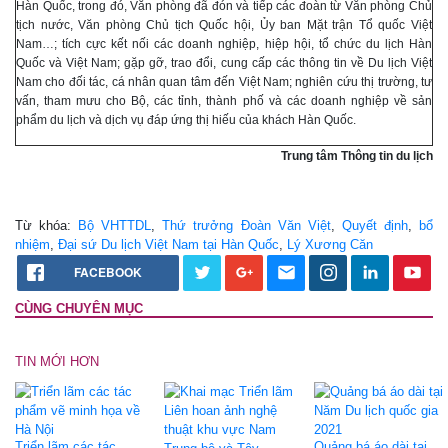
Hàn Quốc, trong đó, Văn phòng đã đón và tiếp các đoàn từ Văn phòng Chủ
tịch nước, Văn phòng Chủ tịch Quốc hội, Ủy ban Mặt trận Tổ quốc Việt
Nam…; tích cực kết nối các doanh nghiệp, hiệp hội, tổ chức du lịch Hàn
Quốc và Việt Nam; gặp gỡ, trao đổi, cung cấp các thông tin về Du lịch Việt
Nam cho đối tác, cá nhân quan tâm đến Việt Nam; nghiên cứu thị trường, tư
vấn, tham mưu cho Bộ, các tỉnh, thành phố và các doanh nghiệp về sản
phẩm du lịch và dịch vụ đáp ứng thị hiếu của khách Hàn Quốc.
Trung tâm Thông tin du lịch
Từ khóa:
Bộ VHTTDL
,
Thứ trưởng Đoàn Văn Việt
,
Quyết định
,
bổ
nhiệm
,
Đại sứ Du lịch Việt Nam tại Hàn Quốc
,
Lý Xương Căn
FACEBOOK
CÙNG CHUYÊN MỤC
TIN MỚI HƠN
Triển lãm các tác
Quảng bá áo dài tại