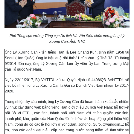
Phó Tổng cục trưởng Tổng cục Du lịch Hà Văn Siêu chúc mừng ông Lý
Xương Căn. Ảnh TITC
Ông Lý Xương Căn - tên tiếng Hàn là Lee Chang Kun, sinh năm 1958 tại
Seoul (Hàn Quốc). Ông là hậu duệ đời thứ 31 của Vua Lý Thái Tổ. Từ tháng
9/2014 đến nay, ông Lý Xương Căn làm Ủy viên Ủy ban Trung ương Mặt
trận Tổ quốc Việt Nam.
Ngày 22/11/2017, Bộ VHTTDL đã ra Quyết định số 4408/QĐ-BVHTTDL về
việc bổ nhiệm ông Lý Xương Căn là Đại sứ Du lịch Việt Nam nhiệm kỳ 2017-
2020.
Trong nhiệm kỳ của mình, ông Lý Xương Căn đã hoàn thành xuất sắc nhiệm
vụ như: xây dựng web bằng tiếng Hàn giới thiệu Du lịch Việt Nam; hỗ trợ kết
nối Bộ VHTTDL, các tỉnh, thành phố Việt Nam với chính quyền các tỉnh,
thành phố, khu, quận của Hàn Quốc để tổ chức các hoạt động giới thiệu Việt
Nam, trong đó có các lễ hội lớn ở YongSan, Jongno, Guro, Qwanggjin...; hỗ
trợ, đón các đoàn đại biểu cấp cao trong nước sang thăm và làm việc tại