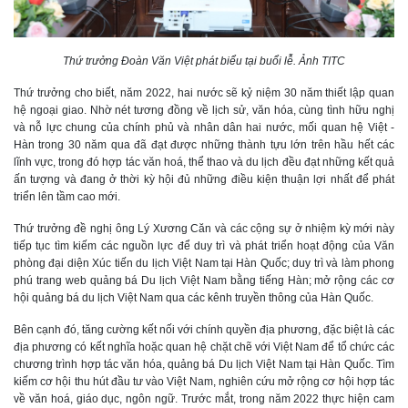
Thứ trưởng Đoàn Văn Việt phát biểu tại buổi lễ. Ảnh TITC
Thứ trưởng cho biết, năm 2022, hai nước sẽ kỷ niệm 30 năm thiết lập quan
hệ ngoại giao. Nhờ nét tương đồng về lịch sử, văn hóa, cùng tình hữu nghị
và nỗ lực chung của chính phủ và nhân dân hai nước, mối quan hệ Việt -
Hàn trong 30 năm qua đã đạt được những thành tựu lớn trên hầu hết các
lĩnh vực, trong đó hợp tác văn hoá, thể thao và du lịch đều đạt những kết quả
ấn tượng và đang ở thời kỳ hội đủ những điều kiện thuận lợi nhất để phát
triển lên tầm cao mới.
Thứ trưởng đề nghị ông Lý Xương Căn và các cộng sự ở nhiệm kỳ mới này
tiếp tục tìm kiếm các nguồn lực để duy trì và phát triển hoạt động của Văn
phòng đại diện Xúc tiến du lịch Việt Nam tại Hàn Quốc; duy trì và làm phong
phú trang web quảng bá Du lịch Việt Nam bằng tiếng Hàn; mở rộng các cơ
hội quảng bá du lịch Việt Nam qua các kênh truyền thông của Hàn Quốc.
Bên cạnh đó, tăng cường kết nối với chính quyền địa phương, đặc biệt là các
địa phương có kết nghĩa hoặc quan hệ chặt chẽ với Việt Nam để tổ chức các
chương trình hợp tác văn hóa, quảng bá Du lịch Việt Nam tại Hàn Quốc. Tìm
kiếm cơ hội thu hút đầu tư vào Việt Nam, nghiên cứu mở rộng cơ hội hợp tác
về văn hoá, giáo dục, ngôn ngữ. Trước mắt, trong năm 2022 thực hiện cam