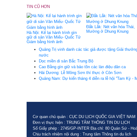
TIN CŨ HƠN
Đắk Lắk: Nét văn hóa Thái,
Mường ở Dhung Knung
Hà Nội: Kể lại hành trình gìn
giữ di sản Văn Miếu- Quốc Tử
Giám bằng hình ảnh
Quảng Trị vinh danh các tác giả được tặng Giải thưởn
nước
Dọc miền di sản Bắc Trung Bộ
Cao Bằng gìn giữ và bảo tồn các làn điệu dân ca
Hải Dương: Lễ Mông Sơn thí thực ở Côn Sơn
Quảng Nam: Dự kiến tháng 4 diễn ra lễ hội ''Tam Kỳ -
Cơ quan chủ quản : CỤC DU LỊCH QUỐC GIA VIỆT NAM
Đơn vị thực hiện : TRUNG TÂM THÔNG TIN DU LỊCH
Số Giấy phép : 2745/GP-INTER Địa chỉ: 80 Quán Sứ - Hoà
Chịu trách nhiệm nội dung : Trung tâm Thông tin du lịch