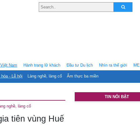
Việt Nam
Hành trang lữ khách
Ðầu tư Du lịch
Nhìn ra thế giới
ME
 hóa - Lễ hội
Làng nghề, làng cổ
Ẩm thực ba miền
TIN NỔI BẬT
àng nghề, làng cổ
ia tiên vùng Huế