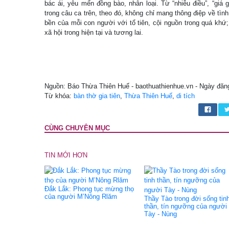
bác ái, yêu mến đồng bào, nhân loại. Từ “nhiễu điều”, “giá
trong câu ca trên, theo đó, không chỉ mang thông điệp về tìn
bền của mỗi con người với tổ tiên, cội nguồn trong quá khứ; 
xã hội trong hiện tại và tương lai.
Nguồn: Báo Thừa Thiên Huế - baothuathienhue.vn - Ngày đăn
Từ khóa:
bàn thờ gia tiên
,
Thừa Thiên Huế
,
di tích
CÙNG CHUYÊN MỤC
TIN MỚI HƠN
Đắk Lắk: Phong tục mừng thọ
của người M’Nông Rlăm
Thầy Tào trong đời sống tin
thần, tín ngưỡng của người
Tày - Nùng