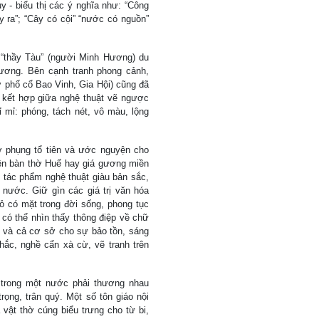
 - biểu thị các ý nghĩa như: “Công
ra”; “Cây có cội” “nước có nguồn”
 “thầy Tàu” (người Minh Hương) du
gương. Bên cạnh tranh phong cảnh,
ở phố cổ Bao Vinh, Gia Hội) cũng đã
 kết hợp giữa nghệ thuật vẽ ngược
 mỉ: phóng, tách nét, vô màu, lộng
 phụng tổ tiên và ước nguyện cho
ên bàn thờ Huế hay giá gương miền
 tác phẩm nghệ thuật giàu bản sắc,
 nước. Giữ gìn các giá trị văn hóa
hỏ có mặt trong đời sống, phong tục
có thể nhìn thấy thông điệp về chữ
, và cả cơ sở cho sự bảo tồn, sáng
hắc, nghề cẩn xà cừ, vẽ tranh trên
i trong một nước phải thương nhau
trọng, trân quý. Một số tôn giáo nội
 vật thờ cúng biểu trưng cho từ bi,