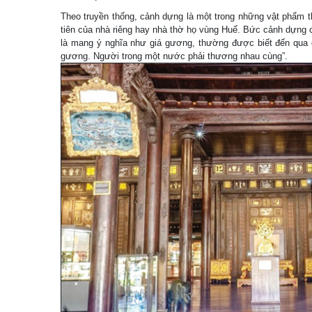
Theo truyền thống, cảnh dựng là một trong những vật phẩm t
tiên của nhà riêng hay nhà thờ họ vùng Huế. Bức cảnh dựng c
là mang ý nghĩa như giá gương, thường được biết đến qua c
gương. Người trong một nước phải thương nhau cùng”.