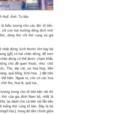
 ở Huế. Ảnh: Tư liệu
là biểu tượng cho các đời tổ tiên.
 chỉ con trai trưởng dòng đích mới
thứ, dòng thứ chỉ thờ vọng và giá
 nhật đứng, kích thước lớn hay bé
ung (gỗ) có hai chân đứng, để trơn
i chân đứng có thể được chạm khắc
những chủ đề quen thuộc, như: chữ
Lộc, Thọ, đại cát, sự hòa hợp, bền
ng, quả bồng, bình hoa…) đặt trên
thể hiện. Ngoài ra, còn có các hoa
chữ thọ, hoa lá, quả tua...
ợng trưng cho tổ tiên bên nội thì
hờ của gia đình Nam bộ, nhất là
a, lại dành cho cả bên nội lẫn bên
nh kiếng thờ cúng tổ tiên. Đây là bộ
ròng/ô học), trong đó tấm chính giữa