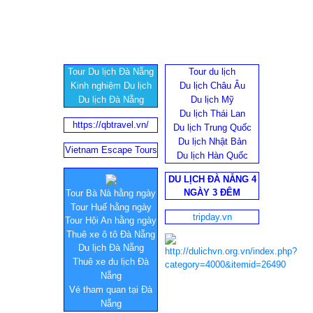
Tour Du lịch Đà Nẵng
Tour du lịch
Kinh nghiệm Du lịch
Du lịch Châu Âu
Du lịch Đà Nẵng
Du lịch Mỹ
Du lịch Thái Lan
https://qbtravel.vn/
Du lịch Trung Quốc
Du lịch Nhật Bản
Vietnam Escape Tours
Du lịch Hàn Quốc
DU LỊCH ĐÀ NẴNG 4
NGÀY 3 ĐÊM
Tour Bà Nà hằng ngày
Tour Huế hằng ngày
tripday.vn
Tour Hội An hằng ngày
Thuê xe ô tô Đà Nẵng
Du lịch Đà Nẵng
Thuê xe du lịch Đà
Nẵng
Vé tham quan tại Đà
Nẵng