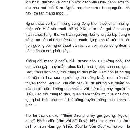
lớn nhất, thường vẽ chữ Phước cách điệu hay cảnh sơn thủy
cha như núi Thái Sơn. Nghĩa mẹ như nước trong nguồn chảy 
hay “tre tàn măng mọc”...
Nghệ thuật vẽ tranh kiếng cũng đồng thời theo chân những
nhập đến Huế vào cuối thế kỷ XIX, dưới tên gọi là tranh 
tranh chúc tụng, thợ vẽ tranh gương Huế (chủ yếu tập trung 
sáng tạo nên những bức tranh cảnh dựng tinh tế trên cơ sở
trên gương với nghệ thuật cẩn xà cừ với nhiều công đoạn tỉ
nền, cẩn xà cừ, phất giấy...
Không chỉ mang ý nghĩa biểu tượng cho sự tưởng nhớ, thờ
con cháu gặp may mắn, phúc lành, những bức cảnh dựng tr
Bắc, tranh sơn thủy thờ cúng tổ tiên miền Nam còn là những
thể hiện tài hoa của người thợ thủ công khắp mọi miền đất
truyền thống, đôi lúc, chỉ cần bắt đầu từ những vật phẩm n
của người dân. Thông qua những vật thờ cúng này, người ta 
Hiếu, đạo thờ cúng tổ tiên, quan niệm thẩm mỹ của cha ông
tạo, phát triển các nghề thủ công truyền thống, như chạm k
kính...
Trở lại câu ca dao: “Nhiễu điều phủ lấy giá gương. Ngườ
cùng”. Nhiễu điều (tấm vải đỏ) là vật biểu trưng cho sự tôn 
sinh ở miền Nam gọi “nhiễu điều” là “trần điều” và họ xem là