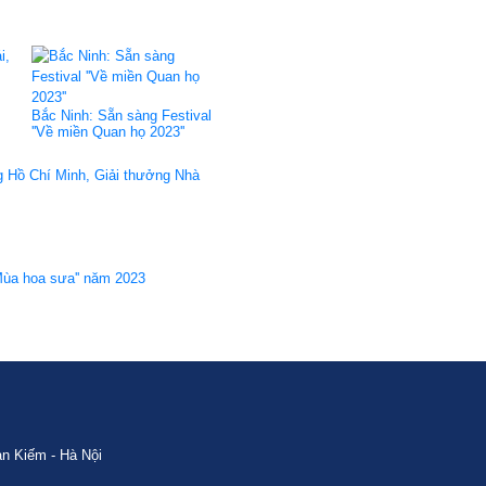
Bắc Ninh: Sẵn sàng Festival
''Về miền Quan họ 2023''
g Hồ Chí Minh, Giải thưởng Nhà
 Mùa hoa sưa'' năm 2023
n Kiếm - Hà Nội