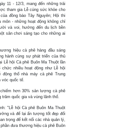
gày 11 - 12/3, mang đến những trải
ợc tham gia Lễ cúng sức khỏe cho
g của đồng bào Tây Nguyên; Hội thi
cầu môn - những hoạt động không chỉ
ười và voi, hướng đến du lịch bền
một sân chơi sáng tạo cho những ai
thương hiệu cà phê hàng đầu sáng
g hành cùng sự phát triển của thủ
ại Lễ hội Cà phê Buôn Ma Thuột lần
ổ chức nhiều hoạt động như Lễ hội
ễ động thổ nhà máy cà phê Trung
 vóc quốc tế.
, chiếm hơn 30% sản lượng cà phê
 trăm quốc gia và vùng lãnh thổ.
nh: "Lễ hội Cà phê Buôn Ma Thuột
ởng và để lại ấn tượng tốt đẹp đối
an trọng để kết nối các nhà quản lý,
óp phần đưa thương hiệu cà phê Buôn