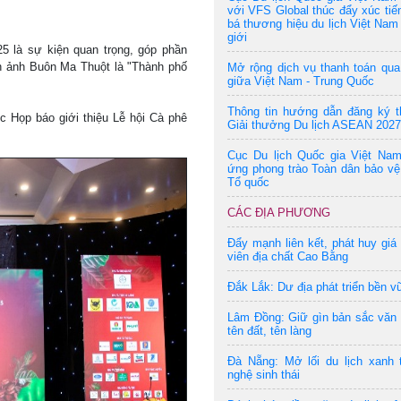
với VFS Global thúc đẩy xúc tiế
bá thương hiệu du lịch Việt Nam 
giới
5 là sự kiện quan trọng, góp phần
h ảnh Buôn Ma Thuột là "Thành phố
Mở rộng dịch vụ thanh toán qu
giữa Việt Nam - Trung Quốc
Thông tin hướng dẫn đăng ký t
c Họp báo giới thiệu Lễ hội Cà phê
Giải thưởng Du lịch ASEAN 2027
Cục Du lịch Quốc gia Việt Na
ứng phong trào Toàn dân bảo vệ
Tổ quốc
CÁC ĐỊA PHƯƠNG
Đẩy mạnh liên kết, phát huy giá 
viên địa chất Cao Bằng
Đắk Lắk: Dư địa phát triển bền v
Lâm Đồng: Giữ gìn bản sắc văn
tên đất, tên làng
Đà Nẵng: Mở lối du lịch xanh 
nghệ sinh thái