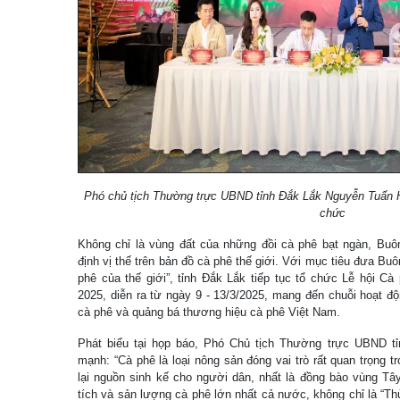
Phó chủ tịch Thường trực UBND tỉnh Đắk Lắk Nguyễn Tuấn Hà
chức
Không chỉ là vùng đất của những đồi cà phê bạt ngàn, Bu
định vị thế trên bản đồ cà phê thế giới. Với mục tiêu đưa Bu
phê của thế giới”, tỉnh Đắk Lắk tiếp tục tổ chức Lễ hội C
2025, diễn ra từ ngày 9 - 13/3/2025, mang đến chuỗi hoạt đ
cà phê và quảng bá thương hiệu cà phê Việt Nam.
Phát biểu tại họp báo, Phó Chủ tịch Thường trực UBND 
mạnh: “Cà phê là loại nông sản đóng vai trò rất quan trọng t
lại nguồn sinh kế cho người dân, nhất là đồng bào vùng Tâ
tích và sản lượng cà phê lớn nhất cả nước, không chỉ là “T