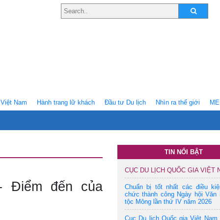
Việt Nam
Hành trang lữ khách
Ðầu tư Du lịch
Nhìn ra thế giới
ME
TIN NỔI BẬT
CỤC DU LỊCH QUỐC GIA VIỆT
- Điểm đến của
Chuẩn bị tốt nhất các điều ki
chức thành công Ngày hội Văn 
tộc Mông lần thứ IV năm 2026
Cục Du lịch Quốc gia Việt Nam