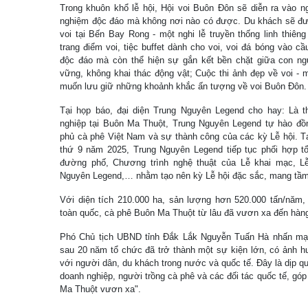
Trong khuôn khổ lễ hội, Hội voi Buôn Đôn sẽ diễn ra vào n
nghiệm độc đáo mà không nơi nào có được. Du khách sẽ đư
voi tại Bến Bay Rong - một nghi lễ truyền thống linh thiên
trang điểm voi, tiệc buffet dành cho voi, voi đá bóng vào 
độc đáo mà còn thể hiện sự gắn kết bền chặt giữa con ng
vững, không khai thác động vật; Cuộc thi ảnh đẹp về voi - 
muốn lưu giữ những khoảnh khắc ấn tượng về voi Buôn Đôn.
Tại họp báo, đại diện Trung Nguyên Legend cho hay: Là 
nghiệp tại Buôn Ma Thuột, Trung Nguyên Legend tự hào đồn
phủ cà phê Việt Nam và sự thành công của các kỳ Lễ hội. T
thứ 9 năm 2025, Trung Nguyên Legend tiếp tục phối hợp t
đường phố, Chương trình nghệ thuật của Lễ khai mạc, L
Nguyên Legend,… nhằm tạo nên kỳ Lễ hội đặc sắc, mang tầm
Với diện tích 210.000 ha, sản lượng hơn 520.000 tấn/năm
toàn quốc, cà phê Buôn Ma Thuột từ lâu đã vươn xa đến hàng
Phó Chủ tịch UBND tỉnh Đắk Lắk Nguyễn Tuấn Hà nhấn mạ
sau 20 năm tổ chức đã trở thành một sự kiện lớn, có ảnh hư
với người dân, du khách trong nước và quốc tế. Đây là dịp qu
doanh nghiệp, người trồng cà phê và các đối tác quốc tế, g
Ma Thuột vươn xa".