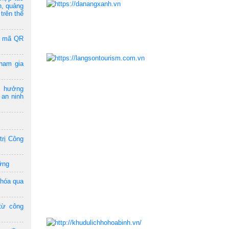
n, quảng
trên thế
a mã QR
ham gia
m hưởng
 an ninh
trị Công
ững
 hóa qua
từ công