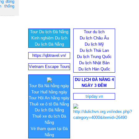
ộng đồng
n thống
Tour Du lịch Đà Nẵng
Tour du lịch
Kinh nghiệm Du lịch
Du lịch Châu Âu
Du lịch Đà Nẵng
Du lịch Mỹ
Du lịch Thái Lan
https://qbtravel.vn/
Du lịch Trung Quốc
Du lịch Nhật Bản
Vietnam Escape Tours
Du lịch Hàn Quốc
DU LỊCH ĐÀ NẴNG 4
NGÀY 3 ĐÊM
Tour Bà Nà hằng ngày
Tour Huế hằng ngày
tripday.vn
Tour Hội An hằng ngày
Thuê xe ô tô Đà Nẵng
Du lịch Đà Nẵng
Thuê xe du lịch Đà
Nẵng
Vé tham quan tại Đà
Nẵng