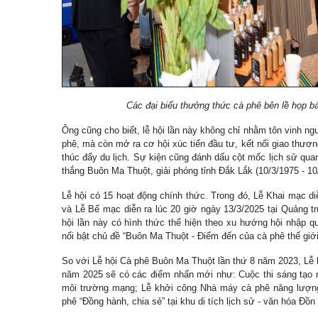
Các đại biểu thưởng thức cà phê bên lề họp b
Ông cũng cho biết, lễ hội lần này không chỉ nhằm tôn vinh ng
phê, mà còn mở ra cơ hội xúc tiến đầu tư, kết nối giao thư
thúc đẩy du lịch. Sự kiện cũng đánh dấu cột mốc lịch sử qu
thắng Buôn Ma Thuột, giải phóng tỉnh Đắk Lắk (10/3/1975 - 10
Lễ hội có 15 hoạt động chính thức. Trong đó, Lễ Khai mạc diễ
và Lễ Bế mạc diễn ra lúc 20 giờ ngày 13/3/2025 tại Quảng t
hội lần này có hình thức thể hiện theo xu hướng hội nhập q
nổi bật chủ đề “Buôn Ma Thuột - Điểm đến của cà phê thế giới
So với Lễ hội Cà phê Buôn Ma Thuột lần thứ 8 năm 2023, Lễ 
năm 2025 sẽ có các điểm nhấn mới như: Cuộc thi sáng tạo nộ
môi trường mạng; Lễ khởi công Nhà máy cà phê năng lượng
phê “Đồng hành, chia sẻ” tại khu di tích lịch sử - văn hóa 