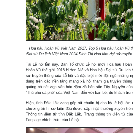
Hoa hậu Hoàn Vũ Việt Nam 2017, Top 5 Hoa hậu Hoàn Vũ th
Đại sứ Du lịch Việt Nam 2024 Đinh Thị Hoa làm đại sứ truyền
Tại Lễ hội lần này, Ban Tổ chức Lễ hội mời Hoa hậu Hoàn
Hoàn Vũ thế giới 2018 H’Hen Niê và Hoa hậu Đại sứ Du lịch 
sứ truyền thông của Lễ hội và đặc biệt mời đội ngũ những n
dung trên các nền tảng mạng xã hội tham gia truyền thông 
quảng bá nét đẹp văn hóa đậm đà bản sắc Tây Nguyên của
“Thủ phủ cà phê” của Việt Nam đến với bạn bè, du khách tron
Hiện, tỉnh Đắk Lắk đang gấp rút chuẩn bị cho kỳ lễ hội lớn 
chương trình, sự kiện đều được cập nhật thường xuyên trên
Thông tin điện tử tỉnh Đắk Lắk, Trang thông tin điện tử c
Fanpage chính thức của Lễ hội.