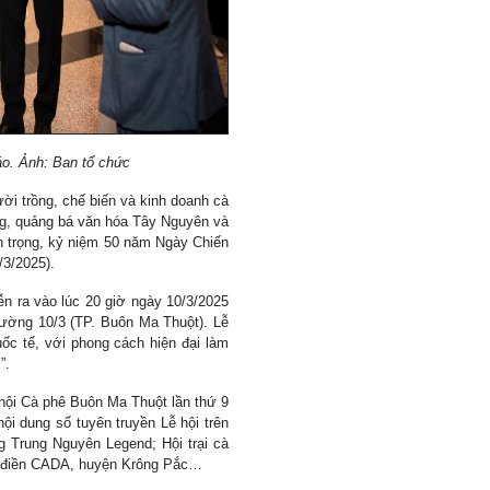
áo. Ảnh: Ban tổ chức
ười trồng, chế biến và kinh doanh cà
ơng, quảng bá văn hóa Tây Nguyên và
an trọng, kỷ niệm 50 năm Ngày Chiến
/3/2025).
n ra vào lúc 20 giờ ngày 10/3/2025
rường 10/3 (TP. Buôn Ma Thuột). Lễ
uốc tế, với phong cách hiện đại làm
”.
hội Cà phê Buôn Ma Thuột lần thứ 9
i dung số tuyên truyền Lễ hội trên
 Trung Nguyên Legend; Hội trại cà
Đồn điền CADA, huyện Krông Pắc…