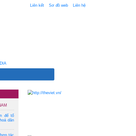
Liên kết
Sơ đồ web
Liên hệ
DIA
 NAM
ện để tổ
hoá dân
 hợp tác