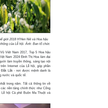
ế giới 2018 H’Hen Niê và Hoa hậu
 thông của Lễ hội. Ảnh: Ban tổ chức
 Vũ Việt Nam 2017, Top 5 Hoa hậu
Việt Nam 2024 Đinh Thị Hoa làm đại
gười làm truyền thông, sáng tạo nội
trên Internet của Lễ hội, góp phần
 Đắk Lắk - nơi được mệnh danh là
g nước và quốc tế.
nhất trong năm. Tất cả thông tin về
 các nền tảng chính thức như Cổng
ủa Lễ hội Cà phê Buôn Ma Thuột và