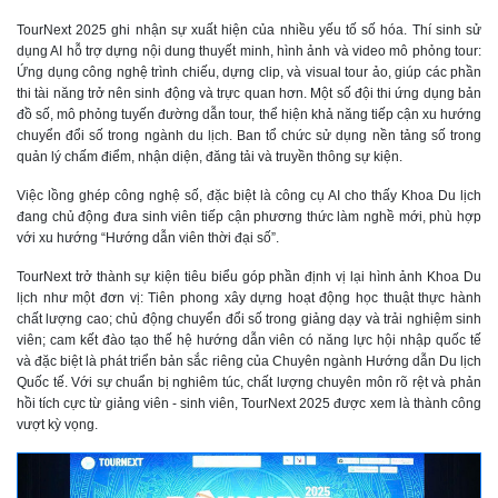
TourNext 2025 ghi nhận sự xuất hiện của nhiều yếu tố số hóa. Thí sinh sử
dụng AI hỗ trợ dựng nội dung thuyết minh, hình ảnh và video mô phỏng tour:
Ứng dụng công nghệ trình chiếu, dựng clip, và visual tour ảo, giúp các phần
thi tài năng trở nên sinh động và trực quan hơn. Một số đội thi ứng dụng bản
đồ số, mô phỏng tuyến đường dẫn tour, thể hiện khả năng tiếp cận xu hướng
chuyển đổi số trong ngành du lịch. Ban tổ chức sử dụng nền tảng số trong
quản lý chấm điểm, nhận diện, đăng tải và truyền thông sự kiện.
Việc lồng ghép công nghệ số, đặc biệt là công cụ AI cho thấy Khoa Du lịch
đang chủ động đưa sinh viên tiếp cận phương thức làm nghề mới, phù hợp
với xu hướng “Hướng dẫn viên thời đại số”.
TourNext trở thành sự kiện tiêu biểu góp phần định vị lại hình ảnh Khoa Du
lịch như một đơn vị: Tiên phong xây dựng hoạt động học thuật thực hành
chất lượng cao; chủ động chuyển đổi số trong giảng dạy và trải nghiệm sinh
viên; cam kết đào tạo thế hệ hướng dẫn viên có năng lực hội nhập quốc tế
và đặc biệt là phát triển bản sắc riêng của Chuyên ngành Hướng dẫn Du lịch
Quốc tế. Với sự chuẩn bị nghiêm túc, chất lượng chuyên môn rõ rệt và phản
hồi tích cực từ giảng viên - sinh viên, TourNext 2025 được xem là thành công
vượt kỳ vọng.