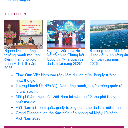
TIN CŨ HƠN
Ngành Du lịch tăng
Đại học Văn hóa Hà
Booking.com: Mũi Né
trưởng mạnh mẽ, tạo
Nội tổ chức Chung kết
đứng đầu xu hướng du
điểm nhấn cho bức
Cuộc thi “Nhà quản trị
lịch toàn cầu năm
tranh VHTTDL năm
du lịch tài năng 2025”
2026
2025
Time Out: Việt Nam vào tốp điểm du lịch mùa đông lý tưởng
nhất thế giới
Lượng khách Úc đến Việt Nam tăng mạnh, truyền thông quốc tế
lý giải sức hút
Một phố ẩm thực của Việt Nam lọt vào top 10 khu phố thú vị
nhất thế giới
Việt Nam lọt top 5 quốc gia lý tưởng nhất cho du lịch một mình
Grand Pioneers lan tỏa tầm nhìn tiên phong tại Ngày Lữ hành
Việt Nam 2025