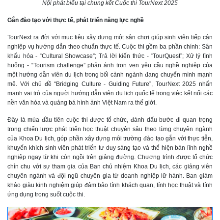
Nội phát biểu tại chung kết Cuộc thi TourNext 2025
Gắn đào tạo với thực tế, phát triển năng lực nghề
TourNext ra đời với mục tiêu xây dựng một sân chơi giúp sinh viên tiếp cận
nghiệp vụ hướng dẫn theo chuẩn thực tế. Cuộc thi gồm ba phần chính: Sân
khấu hóa - “Cultural Showcase”; Trả lời kiến thức - “TourQuest”; Xử lý tình
huống - “Tourism challenge” phản ánh trọn vẹn yêu cầu nghề nghiệp của
một hướng dẫn viên du lịch trong bối cảnh ngành đang chuyển mình mạnh
mẽ. Với chủ đề “Bridging Culture - Guiding Future”, TourNext 2025 nhấn
mạnh vai trò của người hướng dẫn viên du lịch quốc tế trong việc kết nối các
nền văn hóa và quảng bá hình ảnh Việt Nam ra thế giới.
Đây là mùa đầu tiên cuộc thi được tổ chức, đánh dấu bước đi quan trọng
trong chiến lược phát triển học thuật chuyên sâu theo từng chuyên ngành
của Khoa Du lịch, góp phần xây dựng môi trường đào tạo gắn với thực tiễn,
khuyến khích sinh viên phát triển tư duy sáng tạo và thể hiện bản lĩnh nghề
nghiệp ngay từ khi còn ngồi trên giảng đường. Chương trình được tổ chức
chỉn chu với sự tham gia của Ban chủ nhiệm Khoa Du lịch, các giảng viên
chuyên ngành và đội ngũ chuyên gia từ doanh nghiệp lữ hành. Ban giám
khảo giàu kinh nghiệm giúp đảm bảo tính khách quan, tính học thuật và tính
ứng dụng trong suốt cuộc thi.