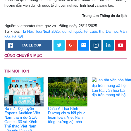
Khoa Du lịch - đồng hành cùng sinh viên trên hành trình trở thành những
hướng dẫn viên du lịch quốc tế chuyên nghiệp, linh hoạt và sáng tạo.
Trung tâm Thông tin du lịch
Nguồn: vietnamtourism.gov.vn - Đăng ngày 28/11/2025
Từ khóa:
Hà Nội
,
TourNext 2025
,
du lịch quốc tế
,
cuộc thi
,
Đại học Văn
hóa Hà Nội
FACEBOOK
CÙNG CHUYÊN MỤC
TIN MỚI HƠN
Lan tỏa văn hóa bản
địa trên mạng xã hội
Ra mắt Đội tuyển
Châu Á Thái Bình
Esports Audition Việt
Dương chưa hồi phục
Nam tham dự SEA
hoàn toàn, Việt Nam
Games 33 và Kênh
tăng trưởng đột phá
Thể thao Việt Nam
trên nền tảng số