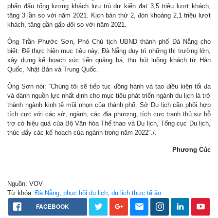
phấn đấu tổng lượng khách lưu trú dự kiến đạt 3,5 triệu lượt khách,
tăng 3 lần so với năm 2021. Kịch bản thứ 2, đón khoảng 2,1 triệu lượt
khách, tăng gần gấp đôi so với năm 2021.
Ông Trần Phước Sơn, Phó Chủ tịch UBND thành phố Đà Nẵng cho
biết: Để thực hiện mục tiêu này, Đà Nẵng duy trì những thị trường lớn,
xây dựng kế hoạch xúc tiến quảng bá, thu hút luồng khách từ Hàn
Quốc, Nhật Bản và Trung Quốc.
Ông Sơn nói: “Chúng tôi sẽ tiếp tục đồng hành và tạo điều kiện tối đa
và dành nguồn lực nhất định cho mục tiêu phát triển ngành du lịch là trở
thành ngành kinh tế mũi nhọn của thành phố. Sở Du lịch cần phối hợp
tích cực với các sở, ngành, các địa phương, tích cực tranh thủ sự hỗ
trợ có hiệu quả của Bộ Văn hóa Thể thao và Du lịch, Tổng cục Du lịch,
thúc đẩy các kế hoạch của ngành trong năm 2022"./.
Phương Cúc
Nguồn: VOV
Từ khóa:
Đà Nẵng
,
phục hồi du lịch
,
du lịch thực tế ảo
FACEBOOK