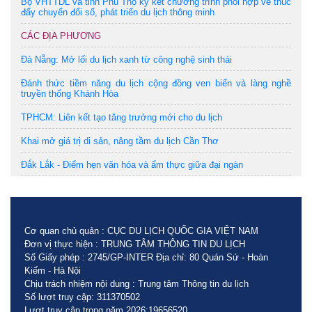
Bộ VHTTDL và tỉnh Phú Thọ ký kết chương trình phối hợp về thúc
đẩy chuyển đổi số, phát triển du lịch thông minh
CÁC ĐỊA PHƯƠNG
Đà Nẵng: Mở lối du lịch xanh từ công nghệ sinh thái
Đánh thức tiềm năng du lịch cộng đồng ven biển và làng nghề
truyền thống Khánh Hòa
TPHCM: Liên kết tạo tăng trưởng mới cho du lịch
Khai mở giá trị di sản, nâng tầm du lịch Cần Thơ
Đắk Lắk - Điểm hẹn văn hóa và ẩm thực giữa đại ngàn
Cơ quan chủ quản : CỤC DU LỊCH QUỐC GIA VIỆT NAM
Đơn vị thực hiện : TRUNG TÂM THÔNG TIN DU LỊCH
Số Giấy phép : 2745/GP-INTER Địa chỉ: 80 Quán Sứ - Hoàn
Kiếm - Hà Nội
Chịu trách nhiệm nội dung : Trung tâm Thông tin du lịch
Số lượt truy cập: 311370502
Lượt truy cập trong năm 2026:19656520