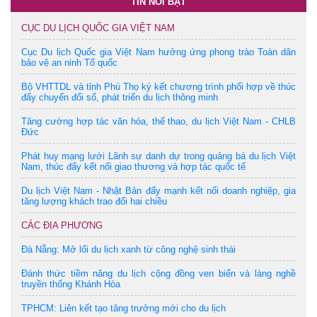
TIN NỔI BẬT
CỤC DU LỊCH QUỐC GIA VIỆT NAM
Cục Du lịch Quốc gia Việt Nam hưởng ứng phong trào Toàn dân
bảo vệ an ninh Tổ quốc
Bộ VHTTDL và tỉnh Phú Thọ ký kết chương trình phối hợp về thúc
đẩy chuyển đổi số, phát triển du lịch thông minh
Tăng cường hợp tác văn hóa, thể thao, du lịch Việt Nam - CHLB
Đức
Phát huy mạng lưới Lãnh sự danh dự trong quảng bá du lịch Việt
Nam, thúc đẩy kết nối giao thương và hợp tác quốc tế
Du lịch Việt Nam - Nhật Bản đẩy mạnh kết nối doanh nghiệp, gia
tăng lượng khách trao đổi hai chiều
CÁC ĐỊA PHƯƠNG
Đà Nẵng: Mở lối du lịch xanh từ công nghệ sinh thái
Đánh thức tiềm năng du lịch cộng đồng ven biển và làng nghề
truyền thống Khánh Hòa
TPHCM: Liên kết tạo tăng trưởng mới cho du lịch