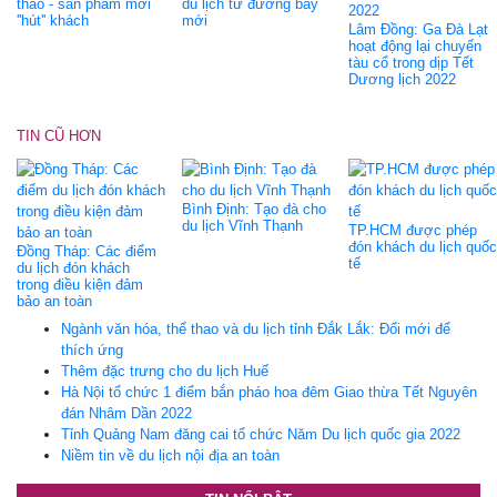
thao - sản phẩm mới
du lịch từ đường bay
''hút'' khách
mới
Lâm Đồng: Ga Đà Lạt
hoạt động lại chuyến
tàu cổ trong dịp Tết
Dương lịch 2022
TIN CŨ HƠN
Bình Định: Tạo đà cho
du lịch Vĩnh Thạnh
TP.HCM được phép
đón khách du lịch quốc
Đồng Tháp: Các điểm
tế
du lịch đón khách
trong điều kiện đảm
bảo an toàn
Ngành văn hóa, thể thao và du lịch tỉnh Đắk Lắk: Đổi mới để
thích ứng
Thêm đặc trưng cho du lịch Huế
Hà Nội tổ chức 1 điểm bắn pháo hoa đêm Giao thừa Tết Nguyên
đán Nhâm Dần 2022
Tỉnh Quảng Nam đăng cai tổ chức Năm Du lịch quốc gia 2022
Niềm tin về du lịch nội địa an toàn