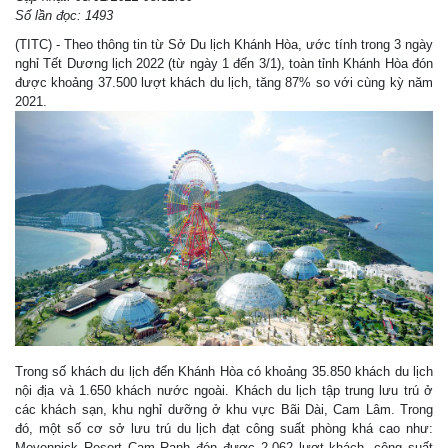
Số lần đọc: 1493
(TITC) - Theo thông tin từ Sở Du lịch Khánh Hòa, ước tính trong 3 ngày
nghỉ Tết Dương lịch 2022 (từ ngày 1 đến 3/1), toàn tỉnh Khánh Hòa đón
được khoảng 37.500 lượt khách du lịch, tăng 87% so với cùng kỳ năm
2021.
Trong số khách du lịch đến Khánh Hòa có khoảng 35.850 khách du lịch
nội địa và 1.650 khách nước ngoài. Khách du lịch tập trung lưu trú ở
các khách sạn, khu nghỉ dưỡng ở khu vực Bãi Dài, Cam Lâm. Trong
đó, một số cơ sở lưu trú du lịch đạt công suất phòng khá cao như:
Movenpick Resort Cam Ranh đón được 2.062 lượt khách, công suất