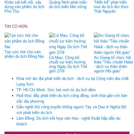
Khảo sát kết nối, xây
Quảng Ninh phát triển
''Hiến kế'' phát triển
dựng sản phẩm du lịch
du lịch biển bền vững
tour du lịch ẩm thực
Phú Thọ
Thái Nguyên
TIN CŨ HƠN
Tạo sức hút cho sản
phẩm du lịch Đồng Nai
Cà Mau: Công bố
An Giang tổ chức hội
chuỗi sự kiện hưởng
thảo “Tiêu chuẩn Halal
ứng Ngày Du lịch Thế
- dịch vụ thân thiện
giới 27/9
người Hồi giáo”
Khai mở dư địa phát triển du lịch - dịch vụ tại Công viên địa chất
Lạng Sơn
TP. Hồ Chí Minh: Sức hút mới từ du lịch đêm
Huế thúc đẩy phát triển du lịch cộng đồng, sinh thái gắn với bản
sắc địa phương
Gắn nghề thủ công truyền thống người Tày và Dao ở Nghĩa Đô
với phát triển du lịch
Lâm Đồng: Du lịch kết hợp văn hóa - nghệ thuật hấp dẫn du
khách