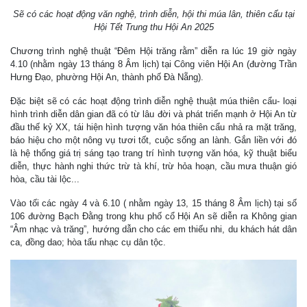
Sẽ có các hoạt động văn nghệ, trình diễn, hội thi múa lân, thiên cẩu tại
Hội Tết Trung thu Hội An 2025
Chương trình nghệ thuật “Đêm Hội trăng rằm” diễn ra lúc 19 giờ ngày
4.10 (nhằm ngày 13 tháng 8 Âm lịch) tại Công viên Hội An (đường Trần
Hưng Đạo, phường Hội An, thành phố Đà Nẵng).
Đặc biệt sẽ có các hoạt động trình diễn nghệ thuật múa thiên cẩu- loại
hình trình diễn dân gian đã có từ lâu đời và phát triển mạnh ở Hội An từ
đầu thế kỷ XX, tái hiện hình tượng văn hóa thiên cẩu nhả ra mặt trăng,
báo hiệu cho một nông vụ tươi tốt, cuộc sống an lành. Gắn liền với đó
là hệ thống giá trị sáng tạo trang trí hình tượng văn hóa, kỹ thuật biểu
diễn, thực hành nghi thức trừ tà khí, trừ hỏa hoạn, cầu mưa thuận gió
hòa, cầu tài lộc...
Vào tối các ngày 4 và 6.10 ( nhằm ngày 13, 15 tháng 8 Âm lịch) tại số
106 đường Bạch Đằng trong khu phố cổ Hội An sẽ diễn ra Không gian
“Âm nhạc và trăng”, hướng dẫn cho các em thiếu nhi, du khách hát dân
ca, đồng dao; hòa tấu nhạc cụ dân tộc.