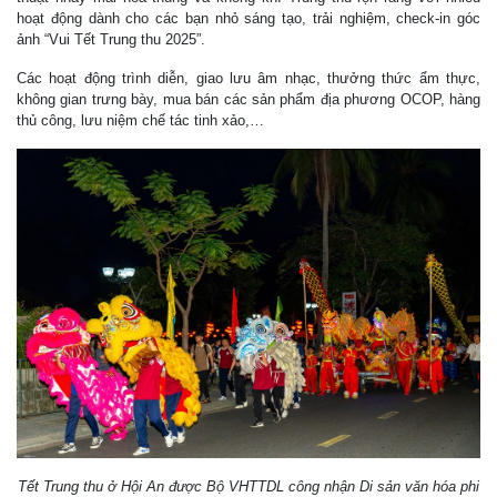
hoạt động dành cho các bạn nhỏ sáng tạo, trải nghiệm, check-in góc
ảnh “Vui Tết Trung thu 2025”.
Các hoạt động trình diễn, giao lưu âm nhạc, thưởng thức ẩm thực,
không gian trưng bày, mua bán các sản phẩm địa phương OCOP, hàng
thủ công, lưu niệm chế tác tinh xảo,…
Tết Trung thu ở Hội An được Bộ VHTTDL công nhận Di sản văn hóa phi