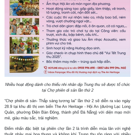
Nhiều hoạt động dành cho thiếu nhi nhân dịp Trung thu sẽ được tổ chức
tại Chợ phiên di sản lần thứ 2
“Chợ phiên di sản- Thắp sáng tương lai” lần thứ 2 sẽ diễn ra vào ngày
28.9 tại khu đô thị ven biển The An Heritage - Hội An (đường Lạc Long
Quân, phường Điện Bàn Đông, thành phố Đà Nẵng) với diện mạo mới
mẻ, giàu màu sắc, trải nghiệm.
Điểm nhấn đặc biệt tại phiên chợ lần 2 là trình diễn múa lân với nghệ
thuật nhảy mai hoa thung và không khí Trung thu rộn ràng với nhiều