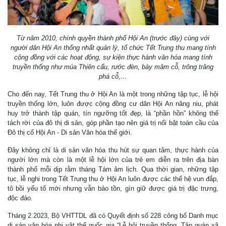
Từ năm 2010, chính quyền thành phố Hội An (trước đây) cùng với
người dân Hội An thống nhất quản lý, tổ chức Tết Trung thu mang tính
cộng đồng với các hoạt động, sự kiện thực hành văn hóa mang tính
truyền thống như múa Thiên cẩu, rước đèn, bày mâm cỗ, trông trăng
phá cỗ,…
Cho đến nay, Tết Trung thu ở Hội An là một trong những tập tục, lễ hội
truyền thống lớn, luôn được cộng đồng cư dân Hội An nâng niu, phát
huy trở thành tập quán, tín ngưỡng tốt đẹp, là “phần hồn” không thể
tách rời của đô thị di sản, góp phần tạo nên giá trị nổi bật toàn cầu của
Đô thị cổ Hội An - Di sản Văn hóa thế giới.
Đây không chỉ là di sản văn hóa thu hút sự quan tâm, thực hành của
người lớn mà còn là một lễ hội lớn của trẻ em diễn ra trên địa bàn
thành phố mỗi dịp rằm tháng Tám âm lịch. Qua thời gian, những tập
tục, lễ nghi trong Tết Trung thu ở Hội An luôn được các thế hệ vun đắp,
tô bồi yếu tố mới nhưng vẫn bảo tồn, gìn giữ được giá trị đặc trưng,
độc đáo.
Tháng 2.2023, Bộ VHTTDL đã có Quyết định số 228 công bố Danh mục
di sản văn hóa phi vật thể quốc gia “Lễ hội truyền thống, Tập quán xã