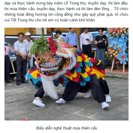
dạy và thực hành trưng bày mâm cỗ Trung thu; truyền dạy, thi làm đầu,
thi múa thiên cẩu; truyền dạy, thực hành và thi làm đèn lồng… Tổ chức
những hoạt động hướng tới cộng đồng như gây quỹ phát quà, tổ chức
vui Tết Trung thu cho trẻ em có hoàn cảnh khó khăn.
Biểu diễn nghệ thuật múa thiên cẩu