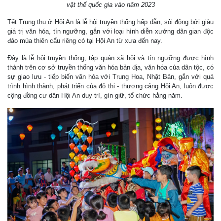
vật thể quốc gia vào năm 2023
Tết Trung thu ở Hội An là lễ hội truyền thống hấp dẫn, sôi động bởi giàu
giá trị văn hóa, tín ngưỡng, gắn với loại hình diễn xướng dân gian độc
đáo múa thiên cẩu riêng có tại Hội An từ xưa đến nay.
Đây là lễ hội truyền thống, tập quán xã hội và tín ngưỡng được hình
thành trên cơ sở truyền thống văn hóa bản địa, văn hóa của dân tộc, có
sự giao lưu - tiếp biến văn hóa với Trung Hoa, Nhật Bản, gắn với quá
trình hình thành, phát triển của đô thị - thương cảng Hội An, luôn được
cộng đồng cư dân Hội An duy trì, gìn giữ, tổ chức hằng năm.