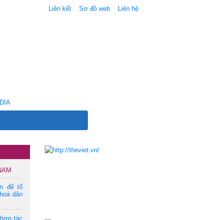
Liên kết
Sơ đồ web
Liên hệ
DIA
 NAM
ện để tổ
hoá dân
 hợp tác