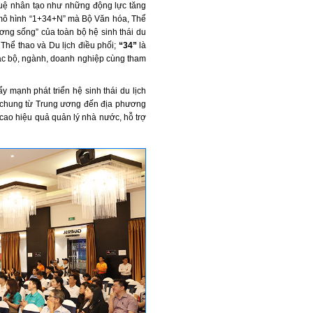
í tuệ nhân tạo như những động lực tăng
eo mô hình “1+34+N” mà Bộ Văn hóa, Thể
ương sống” của toàn bộ hệ sinh thái du
Thể thao và Du lịch điều phối;
“34”
là
ác bộ, ngành, doanh nghiệp cùng tham
 mạnh phát triển hệ sinh thái du lịch
g chung từ Trung ương đến địa phương
 cao hiệu quả quản lý nhà nước, hỗ trợ