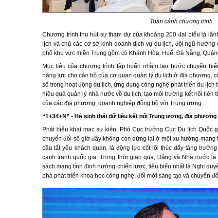
Toàn cảnh chương trình
Chương trình thu hút sự tham dự của khoảng 200 đại biểu là lãn
lịch và chủ các cơ sở kinh doanh dịch vụ du lịch, đội ngũ hướng d
phố khu vực miền Trung gồm có Khánh Hòa, Huế, Đà Nẵng, Quảng
Mục tiêu của chương trình tập huấn nhằm tạo bước chuyển bi
năng lực cho cán bộ của cơ quan quản lý du lịch ở địa phương, 
số trong hoạt động du lịch, ứng dụng công nghệ phát triển du lịch
hiệu quả quản lý nhà nước về du lịch, tạo môi trường kết nối liên t
của các địa phương, doanh nghiệp đồng bộ với Trung ương.
“1+34+N” - Hệ sinh thái dữ liệu kết nối Trung ương, địa phương
Phát biểu khai mạc sự kiện, Phó Cục trưởng Cục Du lịch Quốc 
chuyển đổi số giờ đây không còn dừng lại ở một xu hướng mang t
cầu tất yếu khách quan, là động lực cốt lõi thúc đẩy tăng trưởn
cạnh tranh quốc gia. Trong thời gian qua, Đảng và Nhà nước ta
sách mang tính định hướng chiến lược, tiêu biểu nhất là Nghị quy
phá phát triển khoa học công nghệ, đổi mới sáng tạo và chuyển đổ