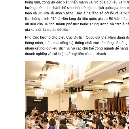
trọng tâm, trong đó đặc biệt nhấn mạnh vai trò của dữ liệu và tr
trưởng mới, hình thành hệ sinh thái dữ liệu du lịch quốc gia th
thao và Du lịch đã định hướng. Đây là hạ tầng số cốt lõi và là “x
lịch thông minh.
“1”
là Nền tảng dữ liệu quốc gia do Bộ Văn hóa, 
dữ liệu của 34 tỉnh, thành phố trực thuộc Trung ương; và
“N”
là c
gia kết nối, làm giàu dữ liệu.
Phó Cục trưởng cho biết, Cục Du lịch Quốc gia Việt Nam đang đẩy
thông minh, triển khai đồng bộ, thống nhất các nền tảng số dùn
nhằm kết nối dữ liệu, dịch vụ và các chủ thể trong ngành để nâng
doanh nghiệp và cải thiện trải nghiệm của du khách.