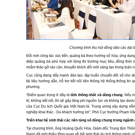
Chương trình thu hút đông đảo các đại 
Đổi mới công tác xúc tiến, quảng bá theo hướng số hóa, ứng dụng
điệp quảng bá phù hợp với từng thị trường mục tiêu, đồng thời r
nhằm tháo gỡ rào cản, khuyến khích đổi mới sáng tạo trong toàn 
Cục cũng đang đẩy mạnh đào tạo, tập huấn chuyển đổi số cho đ
tài liệu hướng dẫn, hỗ trợ kết nối liên thông hệ thống thông tin 
phương.
“Điểm quan trọng ở đây là
tính thống nhất và dùng chung
. Nếu m
lẻ, không kết nối, thì sẽ gây lãng phí nguồn lực và không tạo đư
của Cục Du lịch Quốc gia Việt Nam là: Trung ương xây dựng nền 
nghiệp khai thác - Du khách hưởng lợi”, Phó Cục trưởng Phạm V
Triển khai hệ sinh thái các nền tảng số dùng chung trong ngành 
Tại chương trình, ông Hoàng Quốc Hòa, Giám đốc Trung tâm Thông 
Nam) đã giới thiệu tổng quan về Hệ sinh thái du lịch thông minh c