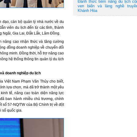
Đánh thức tiềm năng du lịch c
ven biển và làng nghề truyề
Khánh Hòa
h đạo, cán bộ quản lý nhà nước về du
ẫn viên du lịch đến từ các tỉnh, thành
 Ngãi, Gia Lai, Đắk Lắk, Lâm Đồng.
ến nâng cao nhận thức và tăng cường
cộng đồng doanh nghiệp về chuyển đổi
 thông minh. Đồng thời, hỗ trợ nâng cao
hông hệ thống thông tin quản lý du lịch
 và doanh nghiệp du lịch
gia Việt Nam Phạm Văn Thủy cho biết,
ính lựa chọn, mà đã trở thành một yêu
g kinh tế, nâng cao toàn diện năng lực
 đã ban hành nhiều chủ trương, chính
ết số 57-NQ/TW của Bộ Chính trị về đột
i số quốc gia.