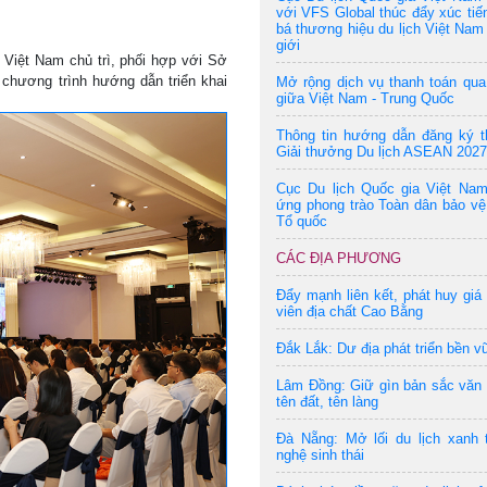
với VFS Global thúc đẩy xúc tiế
bá thương hiệu du lịch Việt Nam 
giới
a Việt Nam chủ trì, phối hợp với Sở
chương trình hướng dẫn triển khai
Mở rộng dịch vụ thanh toán qu
giữa Việt Nam - Trung Quốc
Thông tin hướng dẫn đăng ký t
Giải thưởng Du lịch ASEAN 2027
Cục Du lịch Quốc gia Việt Na
ứng phong trào Toàn dân bảo vệ
Tổ quốc
CÁC ĐỊA PHƯƠNG
Đẩy mạnh liên kết, phát huy giá 
viên địa chất Cao Bằng
Đắk Lắk: Dư địa phát triển bền v
Lâm Đồng: Giữ gìn bản sắc văn
tên đất, tên làng
Đà Nẵng: Mở lối du lịch xanh 
nghệ sinh thái