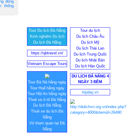
ộng đồng
n thống
Tour Du lịch Đà Nẵng
Tour du lịch
Kinh nghiệm Du lịch
Du lịch Châu Âu
Du lịch Đà Nẵng
Du lịch Mỹ
Du lịch Thái Lan
https://qbtravel.vn/
Du lịch Trung Quốc
Du lịch Nhật Bản
Vietnam Escape Tours
Du lịch Hàn Quốc
DU LỊCH ĐÀ NẴNG 4
NGÀY 3 ĐÊM
Tour Bà Nà hằng ngày
Tour Huế hằng ngày
tripday.vn
Tour Hội An hằng ngày
Thuê xe ô tô Đà Nẵng
Du lịch Đà Nẵng
Thuê xe du lịch Đà
Nẵng
Vé tham quan tại Đà
Nẵng