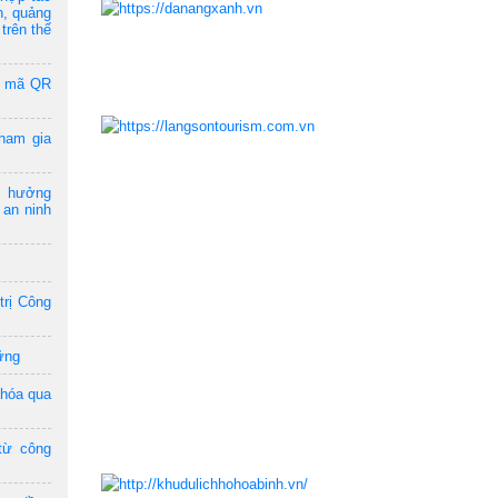
n, quảng
trên thế
a mã QR
ham gia
m hưởng
 an ninh
trị Công
ững
 hóa qua
từ công