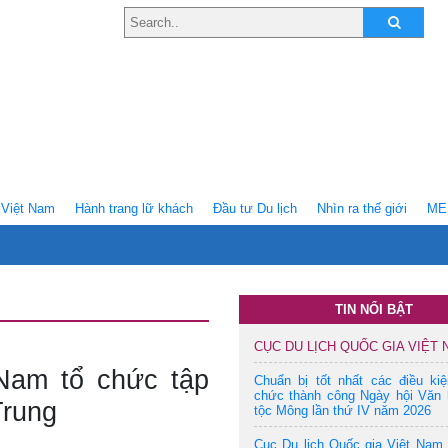
Việt Nam
Hành trang lữ khách
Ðầu tư Du lịch
Nhìn ra thế giới
ME
TIN NỔI BẬT
CỤC DU LỊCH QUỐC GIA VIỆT
 Nam tổ chức tập
Chuẩn bị tốt nhất các điều ki
chức thành công Ngày hội Văn 
Trung
tộc Mông lần thứ IV năm 2026
Cục Du lịch Quốc gia Việt Nam