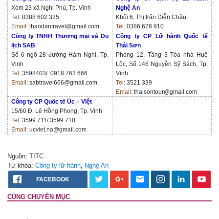
Xóm 23 xã Nghi Phú, Tp. Vinh
Nghệ An
Tel
:
0388 602 325
Khối 6, Thị trấn Diễn Châu
Email
:
thaodantravel@gmail.com
Tel
:
0386 678 910
Công ty TNHH Thương mại và Du
Công ty CP Lữ hành Quốc tế
lịch SAB
Thái Sơn
Số 6 ngõ 28 đường Hàm Nghi, Tp.
Phòng 12, Tầng 3 Tòa nhà Huệ
Vinh
Lộc, Số 146 Nguyễn Sỹ Sách, Tp.
Tel
:
3598403/ 0918 763 666
Vinh
Email
:
sabtravel666@gmail.com
Tel
:
3521 339
Email
:
thaisontour@gmail.com
Công ty CP Quốc tế Úc – Việt
15/60 Đ. Lê Hồng Phong, Tp. Vinh
Tel
:
3599 711/ 3599 710
Email
:
ucviet.na@gmail.com
Nguồn: TITC
Từ khóa:
Công ty lữ hành
,
Nghệ An
FACEBOOK
CÙNG CHUYÊN MỤC