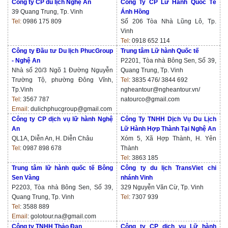
Công ty CP du lịch Nghệ An
Công Ty CP Lữ Hành Quốc Tế
39 Quang Trung, Tp. Vinh
Ánh Hồng
Tel:
0986 175 809
Số 206 Tòa Nhà Lũng Lô, Tp.
Vinh
Tel
:
0918 652 114
Công ty Đầu tư Du lịch PhucGroup
Trung tâm Lữ hành Quốc tế
- Nghệ An
P2201, Tòa nhà Bông Sen, Số 39,
Nhà số 20/3 Ngõ 1 Đường Nguyễn
Quang Trung, Tp. Vinh
Trường Tộ, phường Đông Vĩnh,
Tel
:
3835 476/ 3844 692
Tp.Vinh
ngheantour@ngheantour.vn/
Tel
:
3567 787
natourco@gmail.com
Email
: dulichphucgroup@gmail.com
Công ty CP dịch vụ lữ hành Nghệ
Công Ty TNHH Dịch Vụ Du Lịch
An
Lữ Hành Hợp Thành Tại Nghệ An
QL1A, Diễn An, H. Diễn Châu
Xóm 5, Xã Hợp Thành, H. Yên
Tel
:
0987 898 678
Thành
Tel
:
3863 185
Trung tâm lữ hành quốc tế Bông
Công ty du lịch TransViet chi
Sen Vàng
nhánh Vinh
P2203, Tòa nhà Bông Sen, Số 39,
329 Nguyễn Văn Cừ, Tp. Vinh
Quang Trung, Tp. Vinh
Tel
:
7307 939
Tel
:
3588 889
Email
:
golotour.na@gmail.com
Công ty TNHH Thảo Đan
Công ty CP dịch vụ Lữ hành