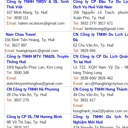
Công ty TNHH TMDV & DL Sinh
Công ty CP Đầu Tư Du Lị
Thái Việt
Dịch Vụ Huế Việt Nam
107 Minh Mạng, Tp. Huế
156 Nguyễn Lộ Trạch, phườ
Tel
: 3938 111
Xuân Phú, Tp. Huế
Email
: halem.ecotours@gmail.com
Tel
: 3932 277/ 3817 671
Email
: binhtotrong@gmail.com
Nam Chau Travel
CN Công ty TNHH Du Lịch L
156 Đinh Tiên Hoàng, Tp. Huế
Đà
Tel
: 3627 997
62 Chu Văn An, Tp. Huế
Email
: hoangtriquoc@gmail.com
Tel
: 3829 456
Công ty TNHH MTV TM&DL Truyền
CN Công ty CP Du Lịch Quả
Thống Huế
Trị tại Huế
18/9 Nguyễn Phúc Lan, Kim Long
Lô T22, KQH Nam Vỹ Dạ - N
Tel
: 3590 348
hàng Thăng Long
Email
:
Tel
: 3838 666/ 3826 462
dulichtruyenthonghue@gmail.com
Email
: acc@thanglongcitytour.c
CN Công ty TNHH Hà Phương
CN Coog ty TNHH Hưng Thành
28 Chu Văn An, Tp. Huế
49 Chu Văn An, Tp. Huế
Tel
: 3837 279
Tel
: 3831 417
Email
:
hungthanh_hue2@yahoo.com.vn
Công ty CP DL-TM Hương Bình
Công ty TNHH Du lịch Tr
9B Võ Thị Sáu, Tp. Huế
Nghiệm Mới Huế
Tel
: 3825 242
42A Nguyễn Tri Phương, Tp. H