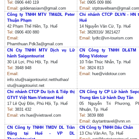
Tel
: 0906 440 119
Tel
: 0905 009 886
Email
: goldenasiavn@gmail.com
Email
: stptravelteam@gmail.co
Công ty TNHH MTV TM&DL Peter
Chi nhánh CTCP DLVN - HN t
Thuận Phạm
Huế
42 Phạm Thế Hiền, Tp. Huế
14 Nguyễn Văn Cừ, Tp. Huế
Tel
: 0906 400 880
Tel
: 3828316/ 3821427
Email
:
Email
: lydtc@vn-tourism.com
Phamthuan.Pdk3a@gmail.com
CN Cty TNHH MTV Dịch vụ Lữ
CN Công ty TNHH DL&TM
hành Saigontourist
Đông Vidotour
30 Lê Lợi, Phú Hội, Tp. Huế
10 Trần Thúc Nhẫn, Tp. Huế
Tel
: 3948 948
Tel
: 3824 813
Email
:
Email
: hue@vidotour.com
info.stu@saigontourist.netthuthao/
stu@saigotourist.net
Chi nhánh CTCP Du lịch & Tiếp thị
CN Công ty CP Lữ hành Sep
GTVT Việt Nam-Vietravel Huế
Trung tâm Lữ hành Duy Tân
17 Lê Quý Đôn, Phú Hội, Tp. Huế
05 Nguyễn Tri Phương, P
Tel
: 3831 432
Nhuận, Tp. Huế
E
mail
: vtv.hue@vietravel.com
Tel
: 3839 888
Email
: duytantravel@vnn.vn
CN Công ty TNHH TMDV DL Trần
CN Công ty TN
HH Dấu Chân
Đặng tại Huế - VP DL
13 Chu Văn An, Tp. Huế