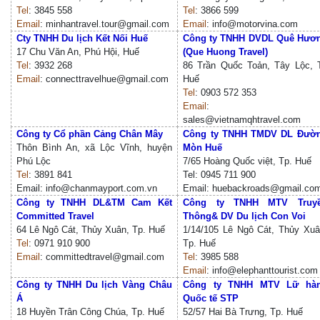
Tel
: 3845 558
Tel
: 3866 599
Email
: minhantravel.tour@gmail.com
Email
: info@motorvina.com
Cty TNHH Du lịch Kết Nối Huế
Công ty TNHH DVDL Quê Hươ
17 Chu Văn An, Phú Hội, Huế
(Que Huong Travel)
Tel
: 3932 268
86 Trần Quốc Toản, Tây Lộc, 
Email
: connecttravelhue@gmail.com
Huế
Tel
: 0903 572 353
Email
:
sales@vietnamqhtravel.com
Công ty Cổ phần Cảng Chân Mây
Công ty TNHH TMDV DL Đườ
Thôn Bình An, xã Lộc Vĩnh, huyện
Mòn Huế
Phú Lộc
7/65 Hoàng Quốc việt, Tp. Huế
Tel
: 3891 841
Tel: 0945 711 900
Email: info@chanmayport.com.vn
Email: huebackroads@gmail.co
Công ty TNHH DL&TM Cam Kết
Công ty TNHH MTV Truy
Committed Travel
Thông& DV Du lịch Con Voi
64 Lê Ngô Cát, Thủy Xuân, Tp. Huế
1/14/105 Lê Ngô Cát, Thủy Xuâ
Tel
: 0971 910 900
Tp. Huế
Email
: committedtravel@gmail.com
Tel
: 3985 588
Email
: info@elephanttourist.com
Công ty TNHH Du lịch Vàng Châu
Công ty TNHH MTV Lữ hà
Á
Quốc tế STP
18 Huyền Trân Công Chúa, Tp. Huế
52/57 Hai Bà Trưng, Tp. Huế