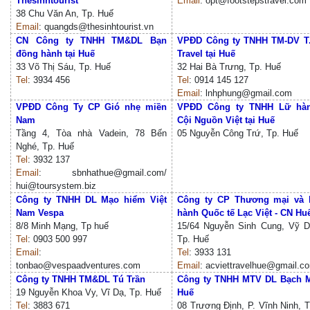
Thesinhtourist
Email
: opt@footstepstravel.com
38 Chu Văn An, Tp. Huế
Email
: quangds@thesinhtourist.vn
CN Công ty TNHH TM&DL Bạn
VPĐD Công ty TNHH TM-DV T
đồng hành tại Huế
Travel tại Huế
33 Võ Thị Sáu, Tp. Huế
32 Hai Bà Trưng, Tp. Huế
Tel
: 3934 456
Tel
: 0914 145 127
Email
: lnhphung@gmail.com
VPĐD Công Ty CP Gió nhẹ miền
VPĐD Công ty TNHH Lữ hà
Nam
Cội Nguồn Việt tại Huế
Tầng 4, Tòa nhà Vadein, 78 Bến
05 Nguyễn Công Trứ, Tp. Huế
Nghé, Tp. Huế
Tel
: 3932 137
Email
: sbnhathue@gmail.com/
hui@toursystem.biz
Công ty TNHH DL Mạo hiểm Việt
Công ty CP Thương mại và 
Nam Vespa
hành Quốc tế Lạc Việt - CN Hu
8/8 Minh Mạng, Tp huế
15/64 Nguyễn Sinh Cung, Vỹ D
Tel
: 0903 500 997
Tp. Huế
Email
:
Tel
: 3933 131
tonbao@vespaadventures.com
Email
: acviettravelhue@gmail.c
Công ty TNHH TM&DL Tú Trần
Công ty TNHH MTV DL Bạch 
19 Nguyễn Khoa Vy, Vĩ Dạ, Tp. Huế
Huế
Tel
: 3883 671
08 Trương Định, P. Vĩnh Ninh, T