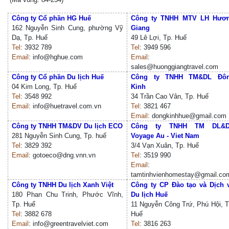
Công ty Cổ phần HG Huế
Công ty TNHH MTV LH Hươ
162 Nguyễn Sinh Cung, phường Vỹ
Giang
Dạ, Tp. Huế
49 Lê Lợi, Tp. Huế
Tel
: 3932 789
Tel
: 3949 596
Email
: info@hghue.com
Email
:
sales@huonggiangtravel.com
Công ty Cổ phần Du lịch Huế
Công ty TNHH TM&DL Đô
04 Kim Long, Tp. Huế
Kinh
Tel
: 3548 992
34 Trần Cao Vân, Tp. Huế
Email
: info@huetravel.com.vn
Tel
: 3821 467
Email
: dongkinhhue@gmail.com
Công ty TNHH TM&DV Du lịch ECO
Công ty TNHH TM DL&
281 Nguyễn Sinh Cung, Tp. huế
Voyage Au - Viet Nam
Tel
: 3829 392
3/4 Vạn Xuân, Tp. Huế
Email
: gotoeco@dng.vnn.vn
Tel
: 3519 990
Email
:
tamtinhvienhomestay@gmail.co
Công ty TNHH Du lịch Xanh Việt
Công ty CP Đào tạo và Dịch 
180 Phan Chu Trinh, Phước Vĩnh,
Du lịch Huế
Tp. Huế
11 Nguyễn Công Trứ, Phú Hội, T
Tel
: 3882 678
Huế
Email
: info@greentravelviet.com
Tel
: 3816 263