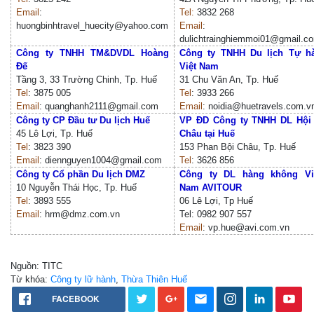
Email
:
Tel:
3832 268
huongbinhtravel_huecity@yahoo.com
Email
:
dulichtrainghiemmoi01@gmail.c
Công ty TNHH TM&DVDL Hoàng
Công ty TNHH Du lịch Tự h
Đế
Việt Nam
Tầng 3, 33 Trường Chinh, Tp. Huế
31 Chu Văn An, Tp. Huế
Tel
: 3875 005
Tel
: 3933 266
Email
: quanghanh2111@gmail.com
Email
: noidia@huetravels.com.v
Công ty CP Đầu tư Du lịch Huế
VP ĐD Công ty TNHH DL Hội
45 Lê Lợi, Tp. Huế
Châu tại Huế
Tel
: 3823 390
153 Phan Bội Châu, Tp. Huế
Email
: diennguyen1004@gmail.com
Tel
: 3626 856
Công ty Cổ phần Du lịch DMZ
Công ty DL hàng không
Vi
10 Nguyễn Thái Học, Tp. Huế
Nam AVITOUR
Tel
: 3893 555
06 Lê Lợi, Tp Huế
Email
: hrm@dmz.com.vn
Tel: 0982 907 557
Email
: vp.hue@avi.com.vn
Nguồn: TITC
Từ khóa:
Công ty lữ hành
,
Thừa Thiên Huế
FACEBOOK