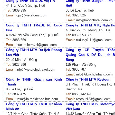
Công ty TNHH TM & DL VIỆT Á
Công ty TNHH Saigon - Mor
44 Trần Cao Vân, Tp. Huế
Huế
Tel
: 3839 995
30 Lê Lợi, Tp. Huế
Email
: ops@vietatours.com
Tel
: 3823 526
Email
: info@morinhotel.com.vn
Công ty TNHH TM&DL Nụ Cười
Công ty TNHH MTV Kỳ Nghỉ H
Huế
48 kiệt 22 Phú Mộng, Tp. Huế
40A/42 Nguyễn Công Trứ, Tp. Huế
Tel
: 0932 553 509
Tel
: 3883 659
Email
: tudung0111@gmail.com
Email
: huesmiletravel@gmail.com
Công ty TNHH MTV Du lịch Phong
Công ty CP Truyền Thô
Lan Việt
Quảng Cáo & DV Du lịch Đ
29 Lê Minh, An Đông
Bàng
Tel
: 3623 896
115 Phạm Văn Đồng
Email
: info@vietorchidtravel.com
Tel
: 3936 787
Email
: info@dulichdaibang.com
Công ty TNHH Khách sạn Kinh
Công ty TNHH MTV Restour
Thành
3/1 Phạm Thiệt, P. Hương Hồ, 
05 Lê Lợi, Tp Huế
Hương Trà
Tel
: 3837 475
Tel
: 0888 142 426
Email
: resa@la-residence-hue.com
Email
: restour123@gmail.com
Công ty TNHH MTV TMDL lữ hành
Công ty TNHH MTV Motorcyc
Minh An
Việt Nam
12/7 Nam Giao, Thủy Xuân, Tp Huế
14/42 Nguyễn Công Trứ, TP Huế