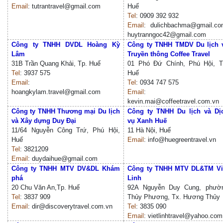
Email
: tutrantravel@gmail.com
Huế
Tel
: 0909 392 932
Email
: dulichbachma@gmail.co
huytranngoc42@gmail.com
Công ty TNHH DVDL Hoàng Kỳ
Công ty TNHH TMDV Du lịch 
Lâm
Truyền thông Coffee Travel
31B Trần Quang Khải, Tp. Huế
01 Phó Đứ Chính, Phú Hội, T
Tel
: 3937 575
Huế
Email
:
Tel
: 0934 747 575
hoangkylam.travel@gmail.com
Email
:
kevin.mai@coffeetravel.com.vn
Công ty TNHH Thương mại Du lịch
Công ty TNHH Du lịch và Dị
và Xây dựng Duy Đại
vụ Xanh Huế
11/64 Nguyễn Công Trứ, Phú Hội,
11 Hà Nội, Huế
Huế
Email
: info@huegreentravel.vn
Tel
: 3821209
Email
: duydaihue@gmail.com
Công ty TNHH MTV DV&DL Khám
Công ty TNHH MTV DL&TM Vi
phá
Linh
20 Chu Văn An,Tp. Huế
92A Nguyễn Duy Cung, phườ
Tel
: 3837 909
Thủy Phương, Tx. Hương Thủy
Email
: dir@discoverytravel.com.vn
Tel
: 3835 090
Email
: vietlinhtravel@yahoo.com