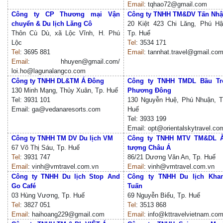
Email
: tqhao72@gmail.com
Công ty CP Thương mại Vận
Công ty TNHH TM&DV Tấn Nhậ
chuyển & Du lịch Lăng Cô
20 Kiệt 423 Chi Lăng, Phú Hậ
Thôn Cù Dù, xã Lộc Vĩnh, H. Phú
Tp. Huế
Lộc
Tel
: 3534 171
Tel
: 3695 881
Email
: tannhat.travel@gmail.co
Email
: hhuyen@gmail.com/
loi.ho@lagunalangco.com
Công ty TNHH DL&TM Á Đông
Công ty TNHH TMDL Bầu Tr
130 Minh Mạng, Thủy Xuân, Tp. Huế
Phương Đông
Tel: 3931 101
130 Nguyễn Huệ, Phú Nhuận, T
Email: ga@vedanaresorts.com
Huế
Tel: 3933 199
Email: opt@orientalskytravel.co
Công ty TNHH TM DV Du lịch VM
Công ty TNHH MTV TM&DL 
67 Võ Thị Sáu, Tp. Huế
tượng Châu Á
Tel
: 3931 747
86/21 Dương Văn An, Tp. Huế
Email
: vinh@vmtravel.com.vn
Email
: vinh@vmtravel.com.vn
Công ty TNHH Du lịch Stop And
Công ty TNHH Du lịch Kha
Go Café
Tuấn
03 Hùng Vương, Tp. Huế
69 Nguyễn Biểu, Tp. Huế
Tel
: 3827 051
Tel
: 3513 868
Email
: haihoang229@gmail.com
Email
: info@kttravelvietnam.co