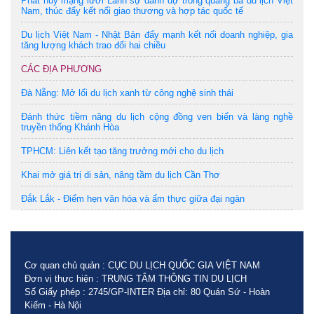
Phát huy mạng lưới Lãnh sự danh dự trong quảng bá du lịch Việt
Nam, thúc đẩy kết nối giao thương và hợp tác quốc tế
Du lịch Việt Nam - Nhật Bản đẩy mạnh kết nối doanh nghiệp, gia
tăng lượng khách trao đổi hai chiều
CÁC ĐỊA PHƯƠNG
Đà Nẵng: Mở lối du lịch xanh từ công nghệ sinh thái
Đánh thức tiềm năng du lịch cộng đồng ven biển và làng nghề
truyền thống Khánh Hòa
TPHCM: Liên kết tạo tăng trưởng mới cho du lịch
Khai mở giá trị di sản, nâng tầm du lịch Cần Thơ
Đắk Lắk - Điểm hẹn văn hóa và ẩm thực giữa đại ngàn
Cơ quan chủ quản : CỤC DU LỊCH QUỐC GIA VIỆT NAM
Đơn vị thực hiện : TRUNG TÂM THÔNG TIN DU LỊCH
Số Giấy phép : 2745/GP-INTER Địa chỉ: 80 Quán Sứ - Hoàn
Kiếm - Hà Nội