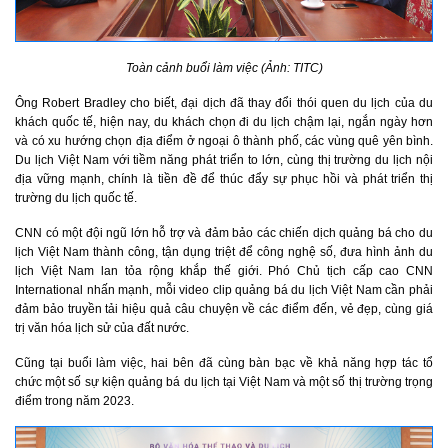
Toàn cảnh buổi làm việc (Ảnh: TITC)
Ông Robert Bradley cho biết, đại dịch đã thay đổi thói quen du lịch của du
khách quốc tế, hiện nay, du khách chọn đi du lịch chậm lại, ngắn ngày hơn
và có xu hướng chọn địa điểm ở ngoại ô thành phố, các vùng quê yên bình.
Du lịch Việt Nam với tiềm năng phát triển to lớn, cùng thị trường du lịch nội
địa vững mạnh, chính là tiền đề để thúc đẩy sự phục hồi và phát triển thị
trường du lịch quốc tế.
CNN có một đội ngũ lớn hỗ trợ và đảm bảo các chiến dịch quảng bá cho du
lịch Việt Nam thành công, tận dụng triệt để công nghệ số, đưa hình ảnh du
lịch Việt Nam lan tỏa rộng khắp thế giới. Phó Chủ tịch cấp cao CNN
International nhấn mạnh, mỗi video clip quảng bá du lịch Việt Nam cần phải
đảm bảo truyền tải hiệu quả câu chuyện về các điểm đến, vẻ đẹp, cùng giá
trị văn hóa lịch sử của đất nước.
Cũng tại buổi làm việc, hai bên đã cùng bàn bạc về khả năng hợp tác tổ
chức một số sự kiện quảng bá du lịch tại Việt Nam và một số thị trường trọng
điểm trong năm 2023.