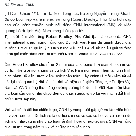
Số lần đọc: 1509
(TITC) - Chiều 4/10, tại Hà Nội, Tổng cục trưởng Nguyễn Trùng Khánh
đã có buổi tiếp và làm việc với ông Robert Bradley, Phó Chủ tịch cấp
cao của kênh truyền hình nổi tiếng CNN International (Mỹ) về việc
quảng bá du lịch Việt Nam trong thời gian tới.
Tại buổi làm việc, ông Robert Bradley, Phó Chủ tịch cấp cao của CNN
International chúc mừng Tổng cục Du lịch Việt Nam đã giành được giải
thưởng Cơ quan quản lý du lịch hàng đầu châu Á và rất nhiều giải thưởng
danh giá khác dành cho Du lịch Việt Nam tại World Travel Awards 2022.
Ông Robert Bradley cho rằng, 2 năm qua là khoảng thời gian khó khăn với
du lịch thế giới nói chung và du lịch Việt Nam nói riêng. Hiện tại, tình hình
dịch bệnh đã dần được kiểm soát hoàn toàn, đây chính là thời điểm tốt để
nối lại mối quan hệ đối tác lâu dài và hiệu quả giữa Tổng cục Du lịch Việt
Nam và CNN, đồng thời, tăng cường quảng bá du lịch Việt Nam đến khán
giả toàn cầu cũng như chào đón du khách quốc tế trở lại với mảnh đất hình
chữ S tươi đẹp này.
Với vai trò là đối tác chiến lược, CNN hy vọng buổi gặp gỡ và làm việc hôm
nay với Tổng cục Du lịch sẽ là cơ hội chia sẻ về các cơ hội và xu hướng du
lịch mới nhất, cũng như thảo luận về định hướng hợp tác giữa CNN và Tổng
cục Du lịch trong năm 2022 và những năm tiếp theo.