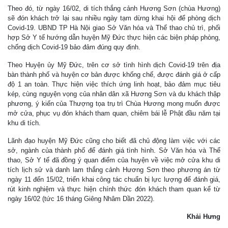
Theo đó, từ ngày 16/02, di tích thắng cảnh Hương Sơn (chùa Hương)
sẽ đón khách trở lại sau nhiều ngày tạm dừng khai hội để phòng dịch
Covid-19. UBND TP Hà Nội giao Sở Văn hóa và Thể thao chủ trì, phối
hợp Sở Y tế hướng dẫn huyện Mỹ Đức thực hiện các biện pháp phòng,
chống dịch Covid-19 bảo đảm đúng quy định.
Theo Huyện ủy Mỹ Đức, trên cơ sở tình hình dịch Covid-19 trên địa
bàn thành phố và huyện cơ bản được khống chế, được đánh giá ở cấp
độ 1 an toàn. Thực hiện việc thích ứng linh hoạt, bảo đảm mục tiêu
kép, cùng nguyện vọng của nhân dân xã Hương Sơn và du khách thập
phương, ý kiến của Thượng tọa trụ trì Chùa Hương mong muốn được
mở cửa, phục vụ đón khách tham quan, chiêm bái lễ Phật đầu năm tại
khu di tích.
Lãnh đạo huyện Mỹ Đức cũng cho biết đã chủ động làm việc với các
sở, ngành của thành phố để đánh giá tình hình. Sở Văn hóa và Thể
thao, Sở Y tế đã đồng ý quan điểm của huyện về việc mở cửa khu di
tích lịch sử và danh lam thắng cảnh Hương Sơn theo phương án từ
ngày 11 đến 15/02, triển khai công tác chuẩn bị lực lượng để đánh giá,
rút kinh nghiệm và thực hiện chính thức đón khách tham quan kể từ
ngày 16/02 (tức 16 tháng Giêng Nhâm Dần 2022).
Khải Hưng