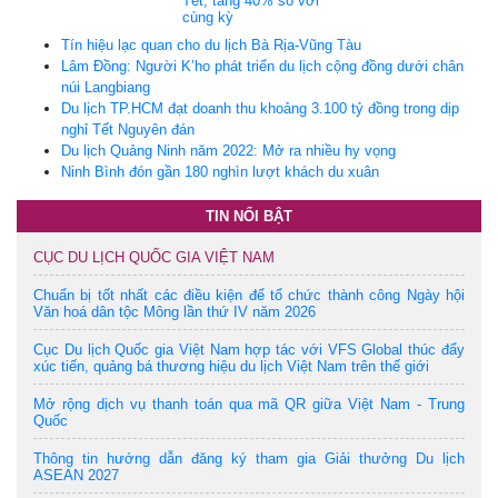
Tết, tăng 40% so với
cùng kỳ
Tín hiệu lạc quan cho du lịch Bà Rịa-Vũng Tàu
Lâm Đồng: Người K’ho phát triển du lịch cộng đồng dưới chân
núi Langbiang
Du lịch TP.HCM đạt doanh thu khoảng 3.100 tỷ đồng trong dịp
nghỉ Tết Nguyên đán
Du lịch Quảng Ninh năm 2022: Mở ra nhiều hy vọng
Ninh Bình đón gần 180 nghìn lượt khách du xuân
TIN NỔI BẬT
CỤC DU LỊCH QUỐC GIA VIỆT NAM
Chuẩn bị tốt nhất các điều kiện để tổ chức thành công Ngày hội
Văn hoá dân tộc Mông lần thứ IV năm 2026
Cục Du lịch Quốc gia Việt Nam hợp tác với VFS Global thúc đẩy
xúc tiến, quảng bá thương hiệu du lịch Việt Nam trên thế giới
Mở rộng dịch vụ thanh toán qua mã QR giữa Việt Nam - Trung
Quốc
Thông tin hướng dẫn đăng ký tham gia Giải thưởng Du lịch
ASEAN 2027