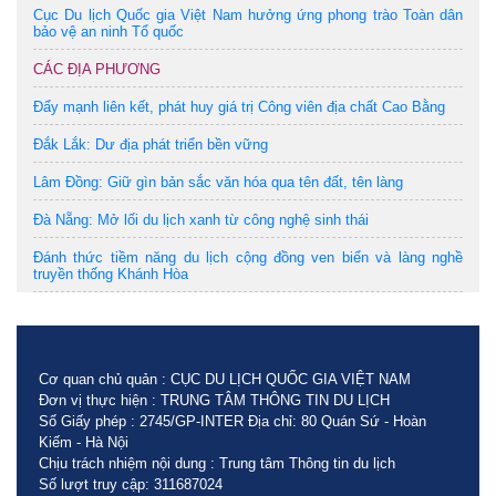
Cục Du lịch Quốc gia Việt Nam hưởng ứng phong trào Toàn dân
bảo vệ an ninh Tổ quốc
CÁC ĐỊA PHƯƠNG
Đẩy mạnh liên kết, phát huy giá trị Công viên địa chất Cao Bằng
Đắk Lắk: Dư địa phát triển bền vững
Lâm Đồng: Giữ gìn bản sắc văn hóa qua tên đất, tên làng
Đà Nẵng: Mở lối du lịch xanh từ công nghệ sinh thái
Đánh thức tiềm năng du lịch cộng đồng ven biển và làng nghề
truyền thống Khánh Hòa
Cơ quan chủ quản : CỤC DU LỊCH QUỐC GIA VIỆT NAM
Đơn vị thực hiện : TRUNG TÂM THÔNG TIN DU LỊCH
Số Giấy phép : 2745/GP-INTER Địa chỉ: 80 Quán Sứ - Hoàn
Kiếm - Hà Nội
Chịu trách nhiệm nội dung : Trung tâm Thông tin du lịch
Số lượt truy cập: 311687024