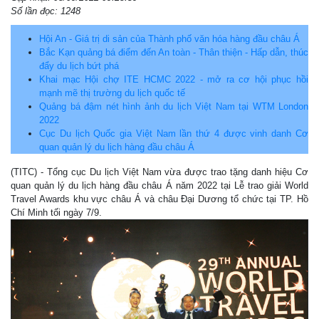
Số lần đọc: 1248
Hội An - Giá trị di sản của Thành phố văn hóa hàng đầu châu Á
Bắc Kạn quảng bá điểm đến An toàn - Thân thiện - Hấp dẫn, thúc
đẩy du lịch bứt phá
Khai mạc Hội chợ ITE HCMC 2022 - mở ra cơ hội phục hồi
mạnh mẽ thị trường du lịch quốc tế
Quảng bá đậm nét hình ảnh du lịch Việt Nam tại WTM London
2022
Cục Du lịch Quốc gia Việt Nam lần thứ 4 được vinh danh Cơ
quan quản lý du lịch hàng đầu châu Á
(TITC) - Tổng cục Du lịch Việt Nam vừa được trao tặng danh hiệu Cơ
quan quản lý du lịch hàng đầu châu Á năm 2022 tại Lễ trao giải World
Travel Awards khu vực châu Á và châu Đại Dương tổ chức tại TP. Hồ
Chí Minh tối ngày 7/9.