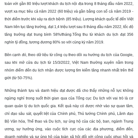
toàn với gần 80 triệu lượt khách du lịch nội địa trong 8 tháng đầu năm 2022,
vượt xa mục tiêu cả năm 2022 (60 triệu) và gần bằng con số cả năm 2019 -
thời điểm trước khi xảy ra dịch bệnh (85 triệu). Lượng khách quốc tế đến Việt
Nam liên tục tăng trưởng, đạt 1,4 triệu lượt sau 8 tháng đầu năm 2022, tốc độ
tăng trưởng đạt trung bình 58%/tháng.Tổng thu từ khách du lịch đạt 356
nghìn tỷ đồng, tương đương 80% so với cùng kỳ năm 2019.
Bên cạnh đó, theo dữ liệu từ công cụ theo dõi xu hướng du lịch của Google,
sau khi mở cửa du lịch từ 15/3/2022, Việt Nam thường xuyên nằm trong
nhóm điểm đến du lịch nhận được lượng tìm kiếm tăng nhanh nhất trên thế
giới (từ 50-75%).
Những thành tựu và danh hiệu đạt được đã cho thấy những nỗ lực không
ngừng nghỉ trong suốt thời gian qua của Tổng cục Du lịch với vai trò là cơ
quan quản lý du lịch quốc gia. Kết quả này có được nhờ vào sự quan tâm,
chỉ đạo sâu sát, quyết liệt của Chính phủ, Thủ tướng Chính phủ, Lãnh đạo
Bộ Văn hóa, Thể thao và Du lịch, sự ủng hộ của các bộ, ban, ngành Trung
ương, sự hưởng ứng, vào cuộc tích cực của các địa phương, điểm đến,
doanh nghiệp và sự ủng hộ của toàn xã hội đối với công cuộc phục hồi và