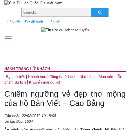
Liên kết
Sơ đồ web
Liên hệ
HÀNH TRANG LỮ KHÁCH
Bạn có biết
Khách sạn
Công ty lữ hành
Nhà hàng
Mua sắm
Ấn
phẩm du lịch
Khuyến mãi du lịch
Chiêm ngưỡng vẻ đẹp thơ mộng
của hồ Bản Viết – Cao Bằng
Cập nhật: 22/02/2019 10:18:08
Số lần đọc: 1604
Ẩn mình giữa rừng núi của miền biên viễn Trùng Khánh, hồ Bản Viết