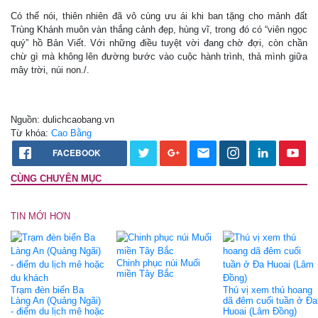
Có thể nói, thiên nhiên đã vô cùng ưu ái khi ban tặng cho mảnh đất
Trùng Khánh muôn vàn thắng cảnh đẹp, hùng vĩ, trong đó có “viên ngọc
quý” hồ Bản Viết. Với những điều tuyệt vời đang chờ đợi, còn chần
chừ gì mà không lên đường bước vào cuộc hành trình, thả mình giữa
mây trời, núi non./.
Nguồn: dulichcaobang.vn
Từ khóa:
Cao Bằng
FACEBOOK
CÙNG CHUYÊN MỤC
TIN MỚI HƠN
Chinh phục núi Muối
miền Tây Bắc
Trạm đèn biển Ba
Thú vị xem thú hoang
Làng An (Quảng Ngãi)
dã đêm cuối tuần ở Đa
- điểm du lịch mê hoặc
Huoai (Lâm Đồng)