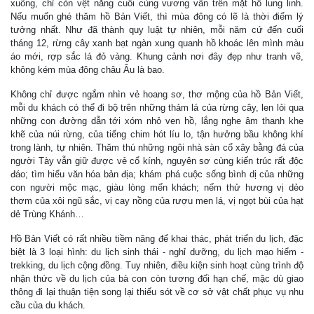
xuống, chỉ còn vệt nắng cuối cùng vương vấn trên mặt hồ lung linh.
Nếu muốn ghé thăm hồ Bản Viết, thì mùa đông có lẽ là thời điểm lý
tưởng nhất. Như đã thành quy luật tự nhiên, mỗi năm cứ đến cuối
tháng 12, rừng cây xanh bạt ngàn xung quanh hồ khoác lên mình màu
áo mới, rợp sắc lá đỏ vàng. Khung cảnh nơi đây đẹp như tranh vẽ,
không kém mùa đông châu Âu là bao.
Không chỉ được ngắm nhìn vẻ hoang sơ, thơ mộng của hồ Bản Viết,
mỗi du khách có thể đi bộ trên những thảm lá của rừng cây, len lỏi qua
những con đường dẫn tới xóm nhỏ ven hồ, lắng nghe âm thanh khe
khẽ của núi rừng, của tiếng chim hót líu lo, tận hưởng bầu không khí
trong lành, tự nhiên. Thăm thú những ngôi nhà sàn cổ xây bằng đá của
người Tày vẫn giữ được vẻ cổ kính, nguyên sơ cùng kiến trúc rất độc
đáo; tìm hiểu văn hóa bản địa; khám phá cuộc sống bình dị của những
con người mộc mạc, giàu lòng mến khách; nếm thử hương vị dẻo
thơm của xôi ngũ sắc, vị cay nồng của rượu men lá, vị ngọt bùi của hạt
dẻ Trùng Khánh…
Hồ Bản Viết có rất nhiều tiềm năng để khai thác, phát triển du lịch, đặc
biệt là 3 loại hình: du lịch sinh thái - nghỉ dưỡng, du lịch mạo hiểm -
trekking, du lịch cộng đồng. Tuy nhiên, điều kiện sinh hoạt cùng trình độ
nhận thức về du lịch của bà con còn tương đối hạn chế, mặc dù giao
thông đi lại thuận tiện song lại thiếu sót về cơ sở vật chất phục vụ nhu
cầu của du khách.