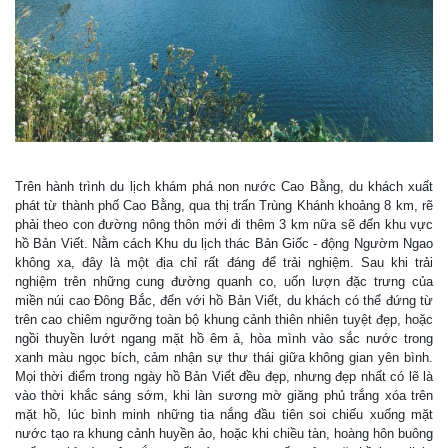
Trên hành trình du lịch khám phá non nước Cao Bằng, du khách xuất
phát từ thành phố Cao Bằng, qua thị trấn Trùng Khánh khoảng 8 km, rẽ
phải theo con đường nông thôn mới đi thêm 3 km nữa sẽ đến khu vực
hồ Bản Viết. Nằm cách Khu du lịch thác Bản Giốc - động Ngườm Ngao
không xa, đây là một địa chỉ rất đáng để trải nghiệm. Sau khi trải
nghiệm trên những cung đường quanh co, uốn lượn đặc trưng của
miền núi cao Đông Bắc, đến với hồ Bản Viết, du khách có thể đứng từ
trên cao chiêm ngưỡng toàn bộ khung cảnh thiên nhiên tuyệt đẹp, hoặc
ngồi thuyền lướt ngang mặt hồ êm ả, hòa mình vào sắc nước trong
xanh màu ngọc bích, cảm nhận sự thư thái giữa không gian yên bình.
Mọi thời điểm trong ngày hồ Bản Viết đều đẹp, nhưng đẹp nhất có lẽ là
vào thời khắc sáng sớm, khi làn sương mờ giăng phủ trắng xóa trên
mặt hồ, lúc bình minh những tia nắng đầu tiên soi chiếu xuống mặt
nước tạo ra khung cảnh huyền ảo, hoặc khi chiều tàn, hoàng hôn buông