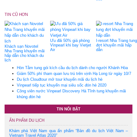
TIN CŨ HƠN
Ưu đãi 50% giá phòng
I-resort Nha Trang tung
Vinpearl khi bay Vietjet
đợt khuyến mãi hấp
Khách sạn Novotel
Air
dẫn
Nha Trang khuyến mãi
hấp dẫn cho khách du
lịch
Hòn Tằm tung gói kích cầu du lịch dành cho người Khánh Hòa
Giảm 50% phí tham quan lưu trú trên vịnh Hạ Long từ ngày 10/7
Du lịch Cloudtour mở tour khuyến mãi du lịch hè
Vinpearl tiếp tục khuyến mại siêu sốc đón hè 2020
Công viên nước Vinpearl Discovery Hà Tĩnh tung khuyến mãi
khủng đón hè
TIN NỔI BẬT
ẤN PHẨM DU LỊCH
Khám phá Việt Nam qua ấn phẩm “Bản đồ du lịch Việt Nam –
Vietnam Travel Atlas 2020”