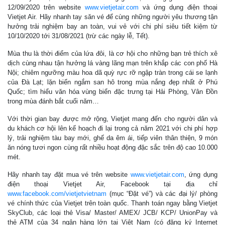
12/09/2020 trên website
www.vietjetair.com
và ứng dụng điện thoại
Vietjet Air. Hãy nhanh tay săn vé để cùng những người yêu thương tận
hưởng trải nghiệm bay an toàn, vui vẻ với chi phí siêu tiết kiệm từ
10/10/2020 tới 31/08/2021 (trừ các ngày lễ, Tết).
Mùa thu là thời điểm của lứa đôi, là cơ hội cho những bạn trẻ thích xê
dịch cùng nhau tận hưởng lá vàng lãng mạn trên khắp các con phố Hà
Nội; chiêm ngưỡng màu hoa dã quỳ rực rỡ ngập tràn trong cái se lạnh
của Đà Lạt; lặn biển ngắm san hô trong mùa nắng đẹp nhất ở Phú
Quốc; tìm hiểu văn hóa vùng biển đặc trưng tại Hải Phòng, Vân Đồn
trong mùa đánh bắt cuối năm…
Với thời gian bay được mở rộng, Vietjet mang đến cho người dân và
du khách cơ hội lên kế hoạch đi lại trong cả năm 2021 với chi phí hợp
lý, trải nghiệm tàu bay mới, ghế da êm ái, tiếp viên thân thiện, 9 món
ăn nóng tươi ngon cùng rất nhiều hoạt động đặc sắc trên độ cao 10.000
mét.
Hãy nhanh tay đặt mua vé trên website
www.vietjetair.com
, ứng dụng
điện thoại Vietjet Air, Facebook tại địa chỉ
www.facebook.com/vietjetvietnam
(mục “Đặt vé”) và các đại lý/ phòng
vé chính thức của Vietjet trên toàn quốc. Thanh toán ngay bằng Vietjet
SkyClub, các loại thẻ Visa/ Master/ AMEX/ JCB/ KCP/ UnionPay và
thẻ ATM của 34 ngân hàng lớn tại Việt Nam (có đăng ký Internet