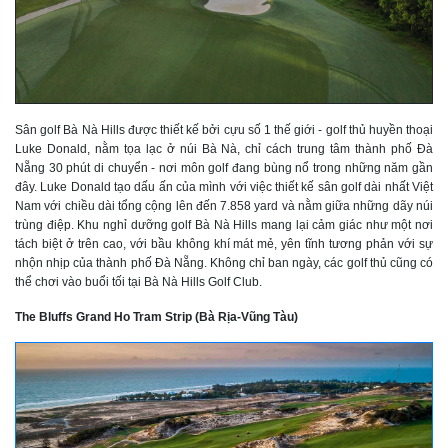
Sân golf Bà Nà Hills được thiết kế bởi cựu số 1 thế giới - golf thủ huyền thoại
Luke Donald, nằm tọa lạc ở núi Bà Nà, chỉ cách trung tâm thành phố Đà
Nẵng 30 phút di chuyển - nơi môn golf đang bùng nổ trong những năm gần
đây. Luke Donald tạo dấu ấn của mình với việc thiết kế sân golf dài nhất Việt
Nam với chiều dài tổng cộng lên đến 7.858 yard và nằm giữa những dãy núi
trùng điệp. Khu nghỉ dưỡng golf Bà Nà Hills mang lại cảm giác như một nơi
tách biệt ở trên cao, với bầu không khí mát mẻ, yên tĩnh tương phản với sự
nhộn nhịp của thành phố Đà Nẵng. Không chỉ ban ngày, các golf thủ cũng có
thể chơi vào buổi tối tại Bà Nà Hills Golf Club.
The Bluffs Grand Ho Tram Strip (Bà Rịa-Vũng Tàu)