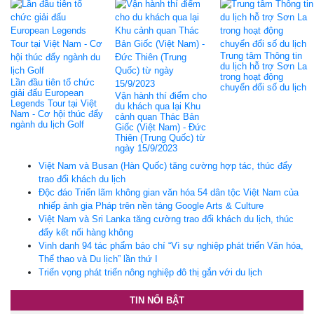
Trung tâm Thông tin
du lịch hỗ trợ Sơn La
trong hoạt động
Lần đầu tiên tổ chức
chuyển đổi số du lịch
giải đấu European
Vận hành thí điểm cho
Legends Tour tại Việt
du khách qua lại Khu
Nam - Cơ hội thúc đẩy
cảnh quan Thác Bản
ngành du lịch Golf
Giốc (Việt Nam) - Đức
Thiên (Trung Quốc) từ
ngày 15/9/2023
Việt Nam và Busan (Hàn Quốc) tăng cường hợp tác, thúc đẩy
trao đổi khách du lịch
Độc đáo Triển lãm không gian văn hóa 54 dân tộc Việt Nam của
nhiếp ảnh gia Pháp trên nền tảng Google Arts & Culture
Việt Nam và Sri Lanka tăng cường trao đổi khách du lịch, thúc
đẩy kết nối hàng không
Vinh danh 94 tác phẩm báo chí “Vì sự nghiệp phát triển Văn hóa,
Thể thao và Du lịch” lần thứ I
Triển vọng phát triển nông nghiệp đô thị gắn với du lịch
TIN NỔI BẬT