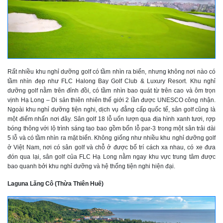
Rất nhiều khu nghỉ dưỡng golf có tầm nhìn ra biển, nhưng không nơi nào có
tầm nhìn đẹp như FLC Halong Bay Golf Club & Luxury Resort. Khu nghỉ
dưỡng golf nằm trên đỉnh đồi, có tầm nhìn bao quát từ trên cao và ôm trọn
vịnh Hạ Long – Di sản thiên nhiên thế giới 2 lần được UNESCO công nhận.
Ngoài khu nghỉ dưỡng tiện nghi, dịch vụ đẳng cấp quốc tế, sân golf cũng là
một điểm nhấn nơi đây. Sân golf 18 lỗ uốn lượn qua địa hình xanh tươi, rợp
bóng thông với lộ trình sáng tạo bao gồm bốn lỗ par-3 trong một sân trải dài
5 lỗ và có tầm nhìn ra mặt biển. Không giống như nhiều khu nghỉ dưỡng golf
ở Việt Nam, nơi có sân golf và chỗ ở được bố trí cách xa nhau, có xe đưa
đón qua lại, sân golf của FLC Hạ Long nằm ngay khu vực trung tâm được
bao quanh bởi khu nghỉ dưỡng và hệ thống tiện nghi hiện đại.
Laguna Lăng Cô (Thừa Thiên Huế)