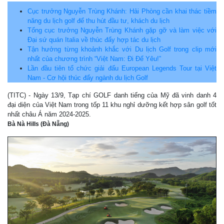
Cục trưởng Nguyễn Trùng Khánh: Hải Phòng cần khai thác tiềm
năng du lịch golf để thu hút đầu tư, khách du lịch
Tổng cục trưởng Nguyễn Trùng Khánh gặp gỡ và làm việc với
Đại sứ quán Italia về thúc đẩy hợp tác du lịch
Tận hưởng từng khoảnh khắc với Du lịch Golf trong clip mới
nhất của chương trình “Việt Nam: Đi Để Yêu!”
Lần đầu tiên tổ chức giải đấu European Legends Tour tại Việt
Nam - Cơ hội thúc đẩy ngành du lịch Golf
(TITC) - Ngày 13/9, Tạp chí GOLF danh tiếng của Mỹ đã vinh danh 4
đại diện của Việt Nam trong tốp 11 khu nghỉ dưỡng kết hợp sân golf tốt
nhất châu Á năm 2024-2025.
Bà Nà Hills (Đà Nẵng)