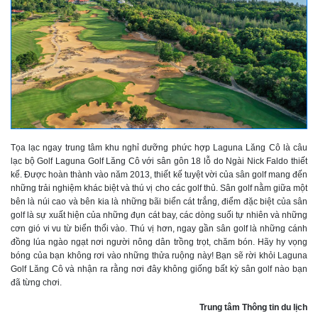
Tọa lạc ngay trung tâm khu nghỉ dưỡng phức hợp Laguna Lăng Cô là câu
lạc bộ Golf Laguna Golf Lăng Cô với sân gôn 18 lỗ do Ngài Nick Faldo thiết
kế. Được hoàn thành vào năm 2013, thiết kế tuyệt vời của sân golf mang đến
những trải nghiệm khác biệt và thú vị cho các golf thủ. Sân golf nằm giữa một
bên là núi cao và bên kia là những bãi biển cát trắng, điểm đặc biệt của sân
golf là sự xuất hiện của những đụn cát bay, các dòng suối tự nhiên và những
cơn gió vi vu từ biển thổi vào. Thú vị hơn, ngay gần sân golf là những cánh
đồng lúa ngào ngạt nơi người nông dân trồng trọt, chăm bón. Hãy hy vọng
bóng của bạn không rơi vào những thửa ruộng này! Bạn sẽ rời khỏi Laguna
Golf Lăng Cô và nhận ra rằng nơi đây không giống bất kỳ sân golf nào bạn
đã từng chơi.
Trung tâm Thông tin du lịch