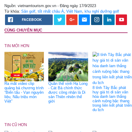
Nguồn: vietnamtourism.gov.vn - Đăng ngày 17/9/2023
Từ khóa:
Sân golf
,
tốt nhất châu Á
,
Việt Nam
,
khu nghỉ dưỡng golf
FACEBOOK
CÙNG CHUYÊN MỤC
TIN MỚI HƠN
Ra mắt video clip
Quần thể vịnh Hạ Long
8 tỉnh Tây Bắc phát
quảng bá chương trình
- Cát Bà chính thức
huy giá trị di sản văn
“Biến tấu - Vạn nguyên
được công nhận là Di
hóa danh lam thắng
liệu, Nấu triệu món
sản Thiên nhiên thế
cảnh ruộng bậc thang
Việt”
giới
trong liên kết phát triển
du lịch
TIN CŨ HƠN