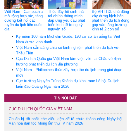
Việt Nam - Campuchia
Thúc đẩy hệ sinh thái
Bộ VHTTDL chủ động
mở rộng hợp tác, tăng
tài chính thông minh
xây dựng kịch bản
cường kết nối các
đáp ứng yêu cầu phát
phát triển du lịch đóng
tuyến du lịch liên quốc
triển kinh tế trong kỷ
góp vào tăng trưởng
gia
nguyên số
kinh tế 2 con số
Kỷ niệm 100 năm Michelin Guide: 193 cơ sở ăn uống tại Việt
Nam được vinh danh
Việt Nam sẵn sàng chia sẻ kinh nghiệm phát triển du lịch với
Triều Tiên
Cục Du lịch Quốc gia Việt Nam làm việc với Lai Châu về định
hướng phát triển du lịch địa phương
Việt Nam - Philippines thúc đẩy hợp tác du lịch trong giai đoạn
mới
Cục trưởng Nguyễn Trùng Khánh dự khai mạc Lễ hội Du lịch
biển đảo Quảng Ngãi năm 2026
TIN NỔI BẬT
CỤC DU LỊCH QUỐC GIA VIỆT NAM
Chuẩn bị tốt nhất các điều kiện để tổ chức thành công Ngày hội
Văn hoá dân tộc Mông lần thứ IV năm 2026