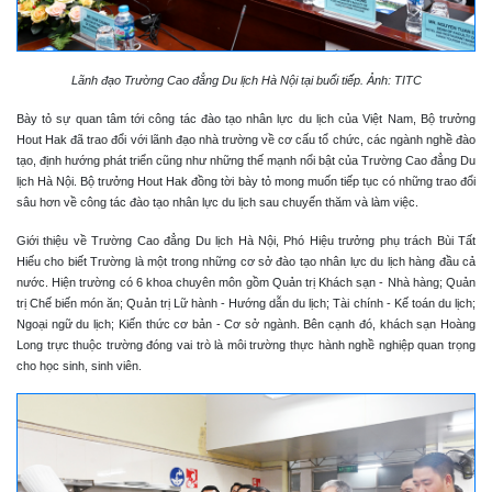
Lãnh đạo Trường Cao đẳng Du lịch Hà Nội tại buổi tiếp. Ảnh: TITC
Bày tỏ sự quan tâm tới công tác đào tạo nhân lực du lịch của Việt Nam, Bộ trưởng
Hout Hak đã trao đổi với lãnh đạo nhà trường về cơ cấu tổ chức, các ngành nghề đào
tạo, định hướng phát triển cũng như những thế mạnh nổi bật của Trường Cao đẳng Du
lịch Hà Nội. Bộ trưởng Hout Hak đồng tời bày tỏ mong muốn tiếp tục có những trao đổi
sâu hơn về công tác đào tạo nhân lực du lịch sau chuyến thăm và làm việc.
Giới thiệu về Trường Cao đẳng Du lịch Hà Nội, Phó Hiệu trưởng phụ trách Bùi Tất
Hiếu cho biết Trường là một trong những cơ sở đào tạo nhân lực du lịch hàng đầu cả
nước. Hiện trường có 6 khoa chuyên môn gồm Quản trị Khách sạn - Nhà hàng; Quản
trị Chế biến món ăn; Quản trị Lữ hành - Hướng dẫn du lịch; Tài chính - Kế toán du lịch;
Ngoại ngữ du lịch; Kiến thức cơ bản - Cơ sở ngành. Bên cạnh đó, khách sạn Hoàng
Long trực thuộc trường đóng vai trò là môi trường thực hành nghề nghiệp quan trọng
cho học sinh, sinh viên.