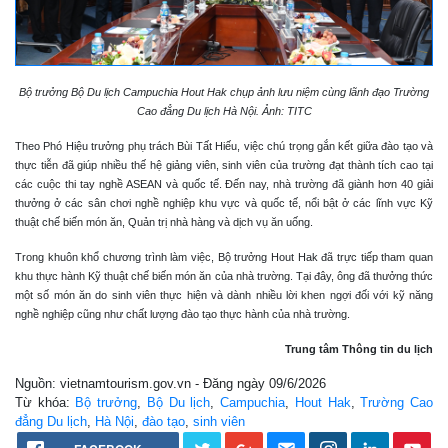
Bộ trưởng Bộ Du lịch Campuchia Hout Hak chụp ảnh lưu niệm cùng lãnh đạo Trường
Cao đẳng Du lịch Hà Nội. Ảnh: TITC
Theo Phó Hiệu trưởng phụ trách Bùi Tất Hiếu, việc chú trọng gắn kết giữa đào tạo và
thực tiễn đã giúp nhiều thế hệ giảng viên, sinh viên của trường đạt thành tích cao tại
các cuộc thi tay nghề ASEAN và quốc tế. Đến nay, nhà trường đã giành hơn 40 giải
thưởng ở các sân chơi nghề nghiệp khu vực và quốc tế, nổi bật ở các lĩnh vực Kỹ
thuật chế biến món ăn, Quản trị nhà hàng và dịch vụ ăn uống.
Trong khuôn khổ chương trình làm việc, Bộ trưởng Hout Hak đã trực tiếp tham quan
khu thực hành Kỹ thuật chế biến món ăn của nhà trường. Tại đây, ông đã thưởng thức
một số món ăn do sinh viên thực hiện và dành nhiều lời khen ngợi đối với kỹ năng
nghề nghiệp cũng như chất lượng đào tạo thực hành của nhà trường.
Trung tâm Thông tin du lịch
Nguồn: vietnamtourism.gov.vn - Đăng ngày 09/6/2026
Từ khóa:
Bộ trưởng
,
Bộ Du lịch
,
Campuchia
,
Hout Hak
,
Trường Cao
đẳng Du lịch
,
Hà Nội
,
đào tạo
,
sinh viên