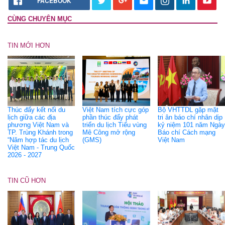
FACEBOOK
CÙNG CHUYÊN MỤC
TIN MỚI HƠN
Thúc đẩy kết nối du
Việt Nam tích cực góp
Bộ VHTTDL gặp mặt
lịch giữa các địa
phần thúc đẩy phát
tri ân báo chí nhân dịp
phương Việt Nam và
triển du lịch Tiểu vùng
kỷ niệm 101 năm Ngày
TP. Trùng Khánh trong
Mê Công mở rộng
Báo chí Cách mạng
“Năm hợp tác du lịch
(GMS)
Việt Nam
Việt Nam - Trung Quốc
2026 - 2027
TIN CŨ HƠN