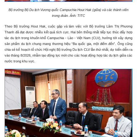
Bộ trưởng Bộ Du lịch Vương quốc Campuchia Hout Hak (giữa) và các thành viên
trong đoàn. Ảnh: TITC
Theo Bộ trưởng Hout Hak, cuộc gặp và làm việc với Bộ trưởng Lâm Thị Phương
Thanh đã đạt được nhiều kết quả tích cực. Hai bên thống nhất tiếp tục thúc đẩy hợp
tác du lịch trong khuôn khổ Campuchia - Lào - Việt Nam (CLV), hướng tới xây dựng
sản phẩm du lịch chung mang thương hiệu “Ba quốc gia, một điểm đến”. Ông cũng
chia sẻ kế hoạch tổ chức Hội nghị Bộ trưởng Du lịch CLV lần thứ nhất, dự kiến diễn ra
vào tháng 8/2026, nhằm tạo động lực mới cho các hoạt động hợp tác du lịch giữa các
nước trong khu vực.