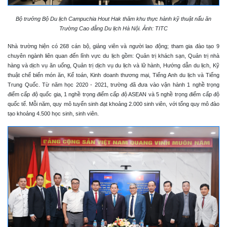
Bộ trưởng Bộ Du lịch Campuchia Hout Hak thăm khu thực hành kỹ thuật nấu ăn
Trường Cao đẳng Du lịch Hà Nội. Ảnh: TITC
Nhà trường hiện có 268 cán bộ, giảng viên và người lao động; tham gia đào tạo 9
chuyên ngành liên quan đến lĩnh vực du lịch gồm: Quản trị khách sạn, Quản trị nhà
hàng và dịch vụ ăn uống, Quản trị dịch vụ du lịch và lữ hành, Hướng dẫn du lịch, Kỹ
thuật chế biến món ăn, Kế toán, Kinh doanh thương mại, Tiếng Anh du lịch và Tiếng
Trung Quốc. Từ năm học 2020 - 2021, trường đã đưa vào vận hành 1 nghề trọng
điểm cấp độ quốc gia, 1 nghề trọng điểm cấp độ ASEAN và 5 nghề trọng điểm cấp độ
quốc tế. Mỗi năm, quy mô tuyển sinh đạt khoảng 2.000 sinh viên, với tổng quy mô đào
tạo khoảng 4.500 học sinh, sinh viên.