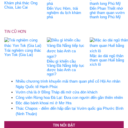
Khám phá thác Ong
Chúa, Lào Cai
Đến Vực Hòm, trải
Đến Phan Thiết nhớ
nghiệm du lịch khám
ghé tham quan vườn
phá
thanh long Phú Mỹ
TIN CŨ HƠN
Trải nghiệm cùng thác
Yon Tok (Gia Lai)
Mặc áo dài ngũ thân
tham quan Huế bằng
Điều gì khiến cầu
xích lô
Vàng Đà Nẵng tiếp tục
được báo Anh ca
ngợi?
Nhiều chương trình khuyến mãi tham quan phố cổ Hội An nhân
Ngày Quốc tế Hạnh Phúc
Vườn chà là ở Đồng Tháp đã mở cửa đón khách
Công viên Rừng hoa Đà Lạt: Đưa con người đến gần thiên nhiên
Độc đáo bánh khoai mì ở Mơ Hra
Thác Chapos - điểm đến hấp dẫn tại Vườn quốc gia Phước Bình
(Ninh Thuận)
TIN NỔI BẬT