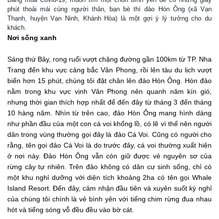
phút thoải mái cùng người thân, bạn bè thì đảo Hòn Ông (xã Vạn
Thạnh, huyện Vạn Ninh, Khánh Hòa) là một gợi ý lý tưởng cho du
khách.
Nơi sống xanh
Sáng thứ Bảy, rong ruổi vượt chặng đường gần 100km từ TP. Nha
Trang đến khu vực cảng bắc Vân Phong, rồi lên tàu du lịch vượt
biển hơn 15 phút, chúng tôi đặt chân lên đảo Hòn Ông. Hòn đảo
nằm trong khu vực vịnh Vân Phong nên quanh năm kín gió,
nhưng thời gian thích hợp nhất để đến đây từ tháng 3 đến tháng
10 hàng năm. Nhìn từ trên cao, đảo Hòn Ông mang hình dáng
như phần đầu của một con cá voi khổng lồ, có lẽ vì thế nên người
dân trong vùng thường gọi đây là đảo Cá Voi. Cũng có người cho
rằng, tên gọi đảo Cá Voi là do trước đây, cá voi thường xuất hiện
ở nơi này. Đảo Hòn Ông vẫn còn giữ được vẻ nguyên sơ của
rừng cây tự nhiên. Trên đảo không có dân cư sinh sống, chỉ có
một khu nghỉ dưỡng với diện tích khoảng 2ha có tên gọi Whale
Island Resort. Đến đây, cảm nhận đầu tiên và xuyên suốt kỳ nghỉ
của chúng tôi chính là vẻ bình yên với tiếng chim rừng đua nhau
hót và tiếng sóng vỗ đều đều vào bờ cát.