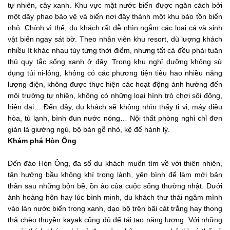
tự nhiên, cây xanh. Khu vực mặt nước biển được ngăn cách bởi
một dãy phao bảo vệ và biến nơi đây thành một khu bảo tồn biển
nhỏ. Chính vì thế, du khách rất dễ nhìn ngắm các loại cá và sinh
vật biển ngay sát bờ. Theo nhân viên khu resort, dù lượng khách
nhiều ít khác nhau tùy từng thời điểm, nhưng tất cả đều phải tuân
thủ quy tắc sống xanh ở đây. Trong khu nghỉ dưỡng không sử
dụng túi ni-lông, không có các phương tiện tiêu hao nhiều năng
lượng điện, không được thực hiện các hoạt động ảnh hưởng đến
môi trường tự nhiên, không có những loại hình trò chơi sôi động,
hiện đại… Đến đây, du khách sẽ không nhìn thấy ti vi, máy điều
hòa, tủ lạnh, bình đun nước nóng… Nội thất phòng nghỉ chỉ đơn
giản là giường ngủ, bộ bàn gỗ nhỏ, kệ để hành lý.
Khám phá Hòn Ông
Đến đảo Hòn Ông, đa số du khách muốn tìm về với thiên nhiên,
tận hưởng bầu không khí trong lành, yên bình để làm mới bản
thân sau những bộn bề, ồn ào của cuộc sống thường nhật. Dưới
ánh hoàng hôn hay lúc bình minh, du khách thư thái ngâm mình
vào làn nước biển trong xanh, dạo bộ trên bãi cát trắng hay thong
thả chèo thuyền kayak cũng đủ để tái tạo năng lượng. Với những