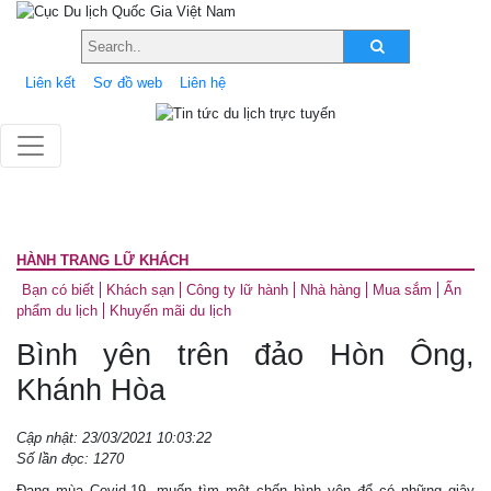
Liên kết
Sơ đồ web
Liên hệ
HÀNH TRANG LỮ KHÁCH
Bạn có biết
Khách sạn
Công ty lữ hành
Nhà hàng
Mua sắm
Ấn
phẩm du lịch
Khuyến mãi du lịch
Bình yên trên đảo Hòn Ông,
Khánh Hòa
Cập nhật: 23/03/2021 10:03:22
Số lần đọc: 1270
Đang mùa Covid-19, muốn tìm một chốn bình yên để có những giây