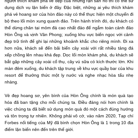
người thích khám phá vẻ đẹp của những rạn san hô thì có thể sử
dụng dịch vụ lặn biển ở đây. Đặc biệt, những ai yêu thích khám
phá vẻ hoang sơ của hòn đảo này có thể thực hiện một chuyến đi
bộ theo lối mòn xung quanh đảo. Trên hành trình đó, du khách có
thể dừng chân tại mỏm đá cao nhất đảo để ngắm toàn cảnh đảo
Hòn Ông và vịnh Vân Phong; xuống khu vực biển ngọc với cảnh
đẹp trữ tình để ghi lại những khoảnh khắc cho riêng mình. Đi xa
hơn nữa, khách sẽ đến bãi biển cây xoài với rất nhiều tảng đá
xếp chồng lên nhau khá đẹp. Dọc lối mòn khám phá, du khách sẽ
bắt gặp những cây xoài cổ thụ, cây vú sữa có kích thước lớn. Khi
màn đêm xuống, du khách tập trung về khu vực quầy bar của khu
resort để thưởng thức một ly nước và nghe nhạc hòa tấu nhẹ
nhàng.
Vẻ đẹp hoang sơ, yên bình của Hòn Ông chính là món quà tạo
hóa đã ban tặng cho mỗi chúng ta. Điều đáng nói hơn chính là
việc chúng ta đã biết sử dụng món quà đó một cách đúng hướng
và tôn trọng tự nhiên. Không phải vô cớ, vào năm 2020, Tạp chí
Forbes nổi tiếng của Mỹ đã bình chọn Hòn Ông là 1 trong 10 địa
điểm lặn biển nên đến trên thế giới.