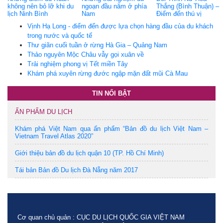
không nên bỏ lỡ khi du
ngoạn đầu năm ở phía
Thắng (Bình Thuận) –
lịch Ninh Bình
Nam
Điểm đến thú vị
Vịnh Hạ Long - điểm đến được lựa chọn hàng đầu của du khách
trong nước và quốc tế
Thư giãn cuối tuần ở rừng Hà Gia – Quảng Nam
Thảo nguyên Mộc Châu vẫy gọi xuân về
Trải nghiệm phong vị Tết miền Tây
Khám phá xuyên rừng đước ngập mặn đất mũi Cà Mau
TIN NỔI BẬT
ẤN PHẨM DU LỊCH
Khám phá Việt Nam qua ấn phẩm “Bản đồ du lịch Việt Nam –
Vietnam Travel Atlas 2020”
Giới thiệu bản đồ du lịch quận 10 (TP. Hồ Chí Minh)
Tái bản Bản đồ Du lịch Đà Nẵng năm 2017
Cơ quan chủ quản : CỤC DU LỊCH QUỐC GIA VIỆT NAM