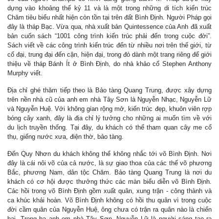
dựng vào khoảng thế kỷ 11 và là một trong những di tích kiến trúc
Chăm tiêu biểu nhất hiện còn tồn tại trên đất Bình Định. Người Pháp gọi
đây là tháp Bạc. Vừa qua, nhà xuất bản Quintessence của Anh đã xuất
bản cuốn sách “1001 công trình kiến trúc phải đến trong cuộc đời”.
Sách viết về các công trình kiến trúc đến từ nhiều nơi trên thế giới, từ
cổ đại, trung đại đến cận, hiện đại, trong đó dành một trang riêng để giới
thiệu về tháp Bánh Ít ở Bình Định, do nhà khảo cổ Stephen Anthony
Murphy viết.
Địa chỉ ghé thăm tiếp theo là Bảo tàng Quang Trung, được xây dựng
trên nền nhà cũ của anh em nhà Tây Sơn là Nguyễn Nhạc, Nguyễn Lữ
và Nguyễn Huệ. Với không gian rộng mở, kiến trúc đẹp, khuôn viên rợp
bóng cây xanh, đây là địa chỉ lý tưởng cho những ai muốn tìm về với
du lịch truyền thống. Tại đây, du khách có thể tham quan cây me cổ
thụ, giếng nước xưa, điện thờ, bảo tàng.
Đến Quy Nhơn du khách không thể không nhắc tới võ Bình Định. Nơi
đây là cái nôi võ của cả nước, là sự giao thoa của các thế võ phương
Bắc, phương Nam, dân tộc Chăm. Bảo tàng Quang Trung là nơi du
khách có cơ hội được thưởng thức các màn biểu diễn võ Bình Định.
Các hồi trong võ Bình Định gồm xuất quân, xung trận - công thành và
ca khúc khải hoàn. Võ Bình Định không có hồi thu quân vì trong cuộc
đời cầm quân của Nguyễn Huệ, ông chưa có trận ra quân nào là chiến
bại. Trong ba anh em nhà Tây Sơn, Nguyễn Lữ là người sáng tạo ra