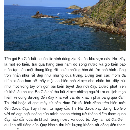
Tên gọi Eo Gió bắt nguồn từ hình dáng địa lý của khu vực này. Nơi đây
là một eo biển, trải qua hàng triệu năm do sóng nước và gió biển bào
mòn tạo nên một thung lũng rất nhiều những hòn đá lớn nhỏ hình dáng
tròn nhẵn nhụi rất đẹp như những quả trứng. Đứng trên các mỏm đá
nhìn xuống bạn sẽ thấy một eo biển nhỏ được che chắn bởi dãy núi
như một vòng tay ôm gọn bãi biển tuyệt đẹp nơi đây. Được phát hiện
từ khá lâu nhưng Eo Gió chỉ thu hút được những người ưa du lịch mạo
hiểm vì cung đường đến đây khá vất vả, du khách phải băng qua đầm
Thị Nại hoặc đi ghe máy từ bến Hàm Tử rồi lênh đênh trên biển mới
đến được đây. Tuy nhiên, từ ngày cầu Thị Nại được xây dựng, Eo Gió
với vẻ đẹp ngỡ ngàng của mình nhanh chóng trở thành điểm tham quan
đầy hấp dẫn của du khách trong nước và quốc tế. Đây là một địa điểm
du lịch nổi tiếng của Quy Nhơn thu hút lượng khách rất đông đến tham