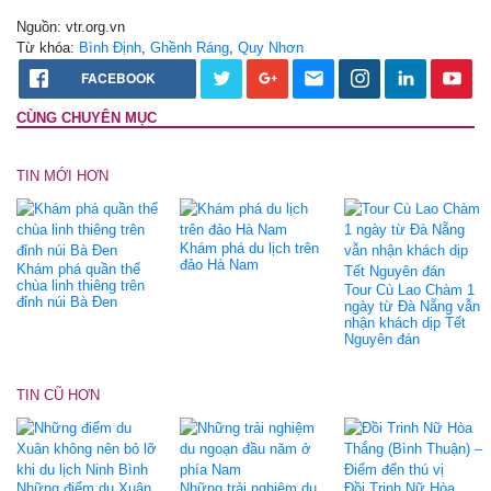
Nguồn: vtr.org.vn
Từ khóa:
Bình Định
,
Ghềnh Ráng
,
Quy Nhơn
FACEBOOK
CÙNG CHUYÊN MỤC
TIN MỚI HƠN
Khám phá du lịch trên
đảo Hà Nam
Khám phá quần thể
chùa linh thiêng trên
Tour Cù Lao Chàm 1
đỉnh núi Bà Đen
ngày từ Đà Nẵng vẫn
nhận khách dịp Tết
Nguyên đán
TIN CŨ HƠN
Những điểm du Xuân
Những trải nghiệm du
Đồi Trinh Nữ Hòa