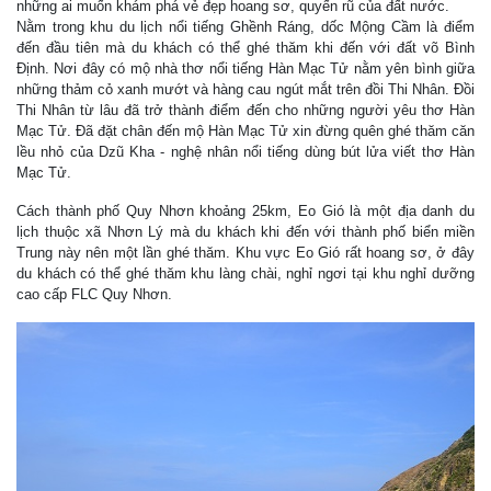
những ai muốn khám phá vẻ đẹp hoang sơ, quyến rũ của đất nước.
Nằm trong khu du lịch nổi tiếng Ghềnh Ráng, dốc Mộng Cầm là điểm
đến đầu tiên mà du khách có thể ghé thăm khi đến với đất võ Bình
Định. Nơi đây có mộ nhà thơ nổi tiếng Hàn Mạc Tử nằm yên bình giữa
những thảm cỏ xanh mướt và hàng cau ngút mắt trên đồi Thi Nhân. Đồi
Thi Nhân từ lâu đã trở thành điểm đến cho những người yêu thơ Hàn
Mạc Tử. Đã đặt chân đến mộ Hàn Mạc Tử xin đừng quên ghé thăm căn
lều nhỏ của Dzũ Kha - nghệ nhân nổi tiếng dùng bút lửa viết thơ Hàn
Mạc Tử.
Cách thành phố Quy Nhơn khoảng 25km, Eo Gió là một địa danh du
lịch thuộc xã Nhơn Lý mà du khách khi đến với thành phố biển miền
Trung này nên một lần ghé thăm. Khu vực Eo Gió rất hoang sơ, ở đây
du khách có thể ghé thăm khu làng chài, nghỉ ngơi tại khu nghỉ dưỡng
cao cấp FLC Quy Nhơn.