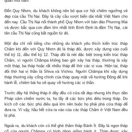
quan mỗi năm.
Đến Quy Nhơn, du khách không nên bỏ qua cơ hội chiêm ngưỡng vẻ
đẹp của cầu Thị Nại. Đây là cây cầu vượt biển dài nhất Việt Nam cho
đến nay. Cầu Thị Nại nối thành phố Quy Nhơn với bán đảo Phương Mai
và được bắc qua con đầm lớn nhất tỉnh Bình Định là đầm Thị Nại, cái
tên cầu Thị Nại cũng bắt nguồn từ đó.
Một địa chỉ nổi tiếng cho những du khách yêu thích kiến trúc tháp
Chăm khi đến với Quy Nhơn đó là tháp đôi, được xây dựng vào cuối
thế kỷ 11, đầu thế kỷ 12. Tháp đôi là nét đặc biệt trong kiến trúc tháp
Chăm, vì người Chămpa không bao giờ xây hai tháp, thường là xây
một tháp, ba tháp hoặc rất nhiều tháp để thờ các vị vua. Hiện tại, tháp
đôi thờ hai vị thần là Shiva và Vishnu. Người Chămpa khi xây dựng
tháp thường xây cổng chính của tháp quay mặt về hướng Đông để khi
hành lễ, chiêm bái họ sẽ quay về hướng các vị thần.
Trước đây hệ thống tháp ở đây đều có cửa rất đẹp nhưng khi thực dân
Pháp xâm chiếm nước ta, họ lấy đi các bức phù điêu trong tháp. Do
kích cỡ các bức phù điêu quá lớn nên buộc họ phải phá cửa tháp để
đưa ra. Vì vậy, hầu hết cửa ra vào của các tháp Chăm ở Việt Nam đều
bị phá.
Ngoài ra, du khách còn có thể ghé thăm tháp Bánh Ít. Đây là ngọn tháp
cổ của người Chămpa có hình dáng giống bánh ít. Tháp được xây