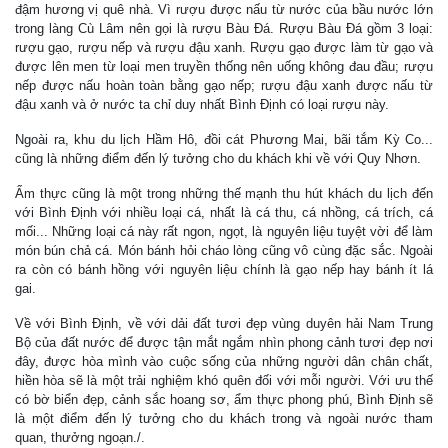
đậm hương vị quê nhà. Vì rượu được nấu từ nước của bầu nước lớn
trong làng Cù Lâm nên gọi là rượu Bàu Đá. Rượu Bàu Đá gồm 3 loại:
rượu gạo, rượu nếp và rượu đậu xanh. Rượu gạo được làm từ gạo và
được lên men từ loại men truyền thống nên uống không đau đầu; rượu
nếp được nấu hoàn toàn bằng gạo nếp; rượu đậu xanh được nấu từ
đậu xanh và ở nước ta chỉ duy nhất Bình Định có loại rượu này.
Ngoài ra, khu du lịch Hầm Hô, đồi cát Phương Mai, bãi tắm Kỳ Co...
cũng là những điểm đến lý tưởng cho du khách khi về với Quy Nhơn.
Ẩm thực cũng là một trong những thế mạnh thu hút khách du lịch đến
với Bình Định với nhiều loại cá, nhất là cá thu, cá nhồng, cá trích, cá
mối... Những loại cá này rất ngon, ngọt, là nguyên liệu tuyệt vời để làm
món bún chả cá. Món bánh hỏi cháo lòng cũng vô cùng đặc sắc. Ngoài
ra còn có bánh hồng với nguyên liệu chính là gạo nếp hay bánh ít lá
gai.
Về với Bình Định, về với dải đất tươi đẹp vùng duyên hải Nam Trung
Bộ của đất nước để được tận mắt ngắm nhìn phong cảnh tươi đẹp nơi
đây, được hòa mình vào cuộc sống của những người dân chân chất,
hiền hòa sẽ là một trải nghiệm khó quên đối với mỗi người. Với ưu thế
có bờ biển đẹp, cảnh sắc hoang sơ, ẩm thực phong phú, Bình Định sẽ
là một điểm đến lý tưởng cho du khách trong và ngoài nước tham
quan, thưởng ngoạn./.