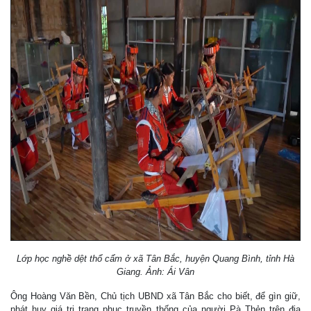
Lớp học nghề dệt thổ cẩm ở xã Tân Bắc, huyện Quang Bình, tỉnh Hà
Giang. Ảnh: Ái Vân
Ông Hoàng Văn Bền, Chủ tịch UBND xã Tân Bắc cho biết, để gìn giữ,
phát huy giá trị trang phục truyền thống của người Pà Thẻn trên địa