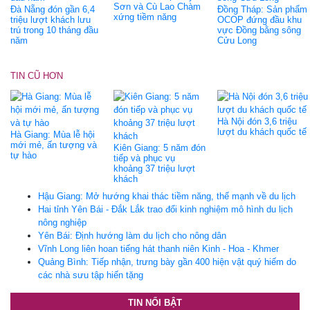
Sơn và Cù Lao Chàm
Đà Nẵng đón gần 6,4
Đồng Tháp: Sản phẩm
xứng tiềm năng
triệu lượt khách lưu
OCOP đứng đầu khu
trú trong 10 tháng đầu
vực Đồng bằng sông
năm
Cửu Long
TIN CŨ HƠN
Hà Nội đón 3,6 triệu
lượt du khách quốc tế
Hà Giang: Mùa lễ hội
mới mẻ, ấn tượng và
Kiên Giang: 5 năm đón
tự hào
tiếp và phục vụ
khoảng 37 triệu lượt
khách
Hậu Giang: Mở hướng khai thác tiềm năng, thế mạnh về du lịch
Hai tỉnh Yên Bái - Đắk Lắk trao đổi kinh nghiệm mô hình du lịch
nông nghiệp
Yên Bái: Định hướng làm du lịch cho nông dân
Vĩnh Long liên hoan tiếng hát thanh niên Kinh - Hoa - Khmer
Quảng Bình: Tiếp nhận, trưng bày gần 400 hiện vật quý hiếm do
các nhà sưu tập hiến tặng
TIN NỔI BẬT