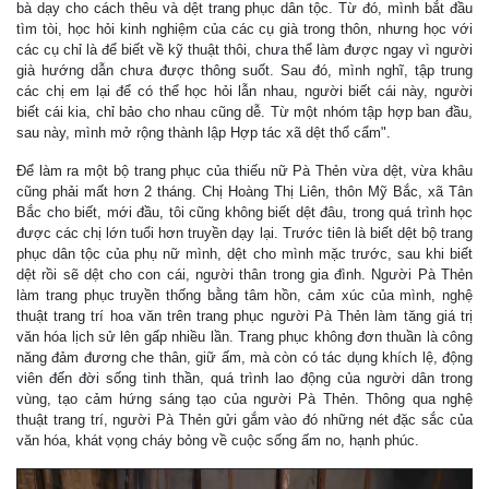
bà dạy cho cách thêu và dệt trang phục dân tộc. Từ đó, mình bắt đầu
tìm tòi, học hỏi kinh nghiệm của các cụ già trong thôn, nhưng học với
các cụ chỉ là để biết về kỹ thuật thôi, chưa thể làm được ngay vì người
già hướng dẫn chưa được thông suốt. Sau đó, mình nghĩ, tập trung
các chị em lại để có thể học hỏi lẫn nhau, người biết cái này, người
biết cái kia, chỉ bảo cho nhau cũng dễ. Từ một nhóm tập hợp ban đầu,
sau này, mình mở rộng thành lập Hợp tác xã dệt thổ cẩm".
Để làm ra một bộ trang phục của thiếu nữ Pà Thẻn vừa dệt, vừa khâu
cũng phải mất hơn 2 tháng. Chị Hoàng Thị Liên, thôn Mỹ Bắc, xã Tân
Bắc cho biết, mới đầu, tôi cũng không biết dệt đâu, trong quá trình học
được các chị lớn tuổi hơn truyền dạy lại. Trước tiên là biết dệt bộ trang
phục dân tộc của phụ nữ mình, dệt cho mình mặc trước, sau khi biết
dệt rồi sẽ dệt cho con cái, người thân trong gia đình. Người Pà Thẻn
làm trang phục truyền thống bằng tâm hồn, cảm xúc của mình, nghệ
thuật trang trí hoa văn trên trang phục người Pà Thẻn làm tăng giá trị
văn hóa lịch sử lên gấp nhiều lần. Trang phục không đơn thuần là công
năng đảm đương che thân, giữ ấm, mà còn có tác dụng khích lệ, động
viên đến đời sống tinh thần, quá trình lao động của người dân trong
vùng, tạo cảm hứng sáng tạo của người Pà Thẻn. Thông qua nghệ
thuật trang trí, người Pà Thẻn gửi gắm vào đó những nét đặc sắc của
văn hóa, khát vọng cháy bỏng về cuộc sống ấm no, hạnh phúc.