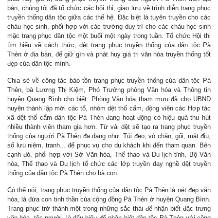
bàn, chúng tôi đã tổ chức các hội thi, giao lưu về trình diễn trang phục
truyền thống dân tộc giữa các thế hệ. Đặc biệt là tuyên truyền cho các
cháu học sinh, phối hợp với các trường duy trì cho các cháu học sinh
mặc trang phục dân tộc một buổi một ngày trong tuần. Tổ chức Hội thi
tìm hiểu về cách thức, dệt trang phục truyền thống của dân tộc Pà
Thẻn ở địa bàn, để giữ gìn và phát huy giá trị văn hóa truyền thống tốt
đẹp của dân tộc mình.
Chia sẻ về công tác bảo tồn trang phục truyền thống của dân tộc Pà
Thẻn, bà Lương Thị Kiệm, Phó Trưởng phòng Văn hóa và Thông tin
huyện Quang Bình cho biết: Phòng Văn hóa tham mưu đã cho UBND
huyện thành lập mới các tổ, nhóm dệt thổ cẩm, động viên các Hợp tác
xã dệt thổ cẩm dân tộc Pà Thẻn đang hoạt động có hiệu quả thu hút
nhiều thành viên tham gia hơn. Từ vải dệt sẽ tạo ra trang phục truyền
thống của người Pà Thẻn đa dạng như: Túi đeo, vỏ chăn, gối, mặt địu,
sổ lưu niệm, tranh... để phục vụ cho du khách khi đến tham quan. Bên
cạnh đó, phối hợp với Sở Văn hóa, Thể thao và Du lịch tỉnh, Bộ Văn
hóa, Thể thao và Du lịch tổ chức các lớp truyền dạy nghề dệt truyền
thống của dân tộc Pà Thẻn cho bà con.
Có thể nói, trang phục truyền thống của dân tộc Pà Thẻn là nét đẹp văn
hóa, là đứa con tinh thần của cộng đồng Pà Thẻn ở huyện Quang Bình.
Trang phục trở thành một trong những sắc thái để nhận biết đặc trưng
văn hóa, tộc người, là dấu hiệu để phân biệt dân tộc Pà Thẻn với cộng