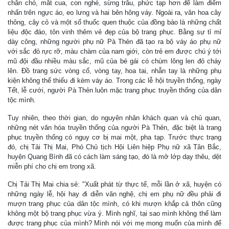
chân chó, mắt cua, con nghé, sừng trâu, phức tạp hơn để làm điểm
nhấn trên ngực áo, eo lưng và hai bên hông váy. Ngoài ra, văn hoa cây
thông, cây cỏ và một số thuốc quen thuộc của đồng bào là những chất
liệu độc đáo, tôn vinh thêm vẻ đẹp của bộ trang phục. Bằng sự tỉ mỉ
dày công, những người phụ nữ Pà Thẻn đã tạo ra bộ váy áo phụ nữ
với sắc đỏ rực rỡ, màu chàm của nam giới, còn trẻ em được chú ý tới
mũ đội đầu nhiều màu sắc, mũ của bé gái có chùm lông len đỏ cháy
lên. Đồ trang sức vòng cổ, vòng tay, hoa tai, nhẫn tay là những phụ
kiện không thể thiếu đi kèm váy áo. Trong các lễ hội truyền thống, ngày
Tết, lễ cưới, người Pà Thẻn luôn mặc trang phục truyền thống của dân
tộc mình.
Tuy nhiên, theo thời gian, do nguyên nhân khách quan và chủ quan,
những nét văn hóa truyền thống của người Pà Thẻn, đặc biệt là trang
phục truyền thống có nguy cơ bị mai một, pha tạp. Trước thực trạng
đó, chị Tải Thị Mai, Phó Chủ tịch Hội Liên hiệp Phụ nữ xã Tân Bắc,
huyện Quang Bình đã có cách làm sáng tạo, đó là mở lớp dạy thêu, dệt
miễn phí cho chị em trong xã.
Chị Tải Thị Mai chia sẻ: "Xuất phát từ thực tế, mỗi lần ở xã, huyện có
những ngày lễ, hội hay đi diễn văn nghệ, chị em phụ nữ đều phải đi
mượn trang phục của dân tộc mình, có khi mượn khắp cả thôn cũng
không một bộ trang phục vừa ý. Mình nghĩ, tại sao mình không thể làm
được trang phục của mình? Mình nói với mẹ mong muốn của mình để