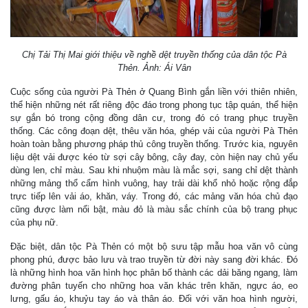
Chị Tải Thị Mai giới thiệu về nghề dệt truyền thống của dân tộc Pà
Thẻn. Ảnh: Ái Vân
Cuộc sống của người Pà Thẻn ở Quang Bình gắn liền với thiên nhiên,
thể hiện những nét rất riêng độc đáo trong phong tục tập quán, thể hiện
sự gắn bó trong cộng đồng dân cư, trong đó có trang phục truyền
thống. Các công đoạn dệt, thêu văn hóa, ghép vải của người Pà Thẻn
hoàn toàn bằng phương pháp thủ công truyền thống. Trước kia, nguyên
liệu dệt vải được kéo từ sợi cây bông, cây đay, còn hiện nay chủ yếu
dùng len, chỉ màu. Sau khi nhuộm màu là mắc sợi, sang chỉ dệt thành
những mảng thổ cẩm hình vuông, hay trải dài khổ nhỏ hoặc rộng đắp
trực tiếp lên vải áo, khăn, váy. Trong đó, các mảng văn hóa chủ đạo
cũng được làm nổi bật, màu đỏ là màu sắc chính của bộ trang phục
của phụ nữ.
Đặc biệt, dân tộc Pà Thẻn có một bộ sưu tập mẫu hoa văn vô cùng
phong phú, được bảo lưu và trao truyền từ đời này sang đời khác. Đó
là những hình hoa văn hình học phân bố thành các dải băng ngang, làm
đường phân tuyến cho những hoa văn khác trên khăn, ngực áo, eo
lưng, gấu áo, khuỷu tay áo và thân áo. Đối với văn hoa hình người,