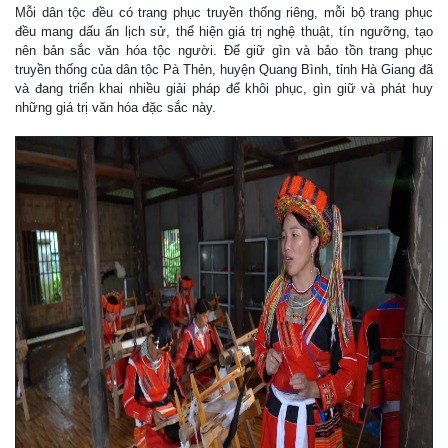
Mỗi dân tộc đều có trang phục truyền thống riêng, mỗi bộ trang phục
đều mang dấu ấn lịch sử, thể hiện giá trị nghệ thuật, tín ngưỡng, tạo
nên bản sắc văn hóa tộc người. Để giữ gìn và bảo tồn trang phục
truyền thống của dân tộc Pà Thẻn, huyện Quang Bình, tỉnh Hà Giang đã
và đang triển khai nhiều giải pháp để khôi phục, gìn giữ và phát huy
những giá trị văn hóa đặc sắc này.