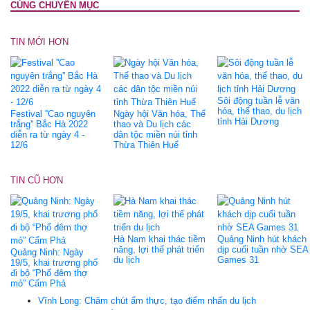
CÙNG CHUYÊN MỤC
TIN MỚI HƠN
Sôi động tuần lễ văn
hóa, thể thao, du lịch
Festival ''Cao nguyên
Ngày hội Văn hóa, Thể
tỉnh Hải Dương
trắng'' Bắc Hà 2022
thao và Du lịch các
diễn ra từ ngày 4 -
dân tộc miền núi tỉnh
12/6
Thừa Thiên Huế
TIN CŨ HƠN
Hà Nam khai thác tiềm
Quảng Ninh hút khách
năng, lợi thế phát triển
dịp cuối tuần nhờ SEA
Quảng Ninh: Ngày
du lịch
Games 31
19/5, khai trương phố
đi bộ “Phố đêm thợ
mỏ” Cẩm Phả
Vĩnh Long: Chăm chút ẩm thực, tạo điểm nhấn du lịch