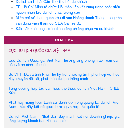
Du lịch sinh thái Cần Thơ thu hút du khách
TP. Hồ Chí Minh tổ chức Hội thảo liên kết vùng trong phát triển
nguồn nhân lực du lịch chất lượng cao
Miễn phí vé tham quan khu di sản Hoàng thành Thăng Long cho
vận động viên tham dự SEA Games 31
Đắk Lắk khôi phục biểu diễn cồng chiêng phục vụ du khách
TIN NỔI BẬT
CỤC DU LỊCH QUỐC GIA VIỆT NAM
Cục Du lịch Quốc gia Việt Nam hưởng ứng phong trào Toàn dân
bảo vệ an ninh Tổ quốc
Bộ VHTTDL và tỉnh Phú Thọ ký kết chương trình phối hợp về thúc
đẩy chuyển đổi số, phát triển du lịch thông minh
Tăng cường hợp tác văn hóa, thể thao, du lịch Việt Nam - CHLB
Đức
Phát huy mạng lưới Lãnh sự danh dự trong quảng bá du lịch Việt
Nam, thúc đẩy kết nối giao thương và hợp tác quốc tế
Du lịch Việt Nam - Nhật Bản đẩy mạnh kết nối doanh nghiệp, gia
tăng lượng khách trao đổi hai chiều