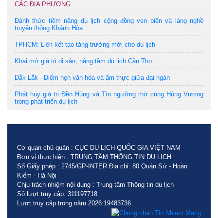
CÁC ĐỊA PHƯƠNG
Đánh thức tiềm năng du lịch cộng đồng ven biển và làng nghề
truyền thống Khánh Hòa
TPHCM: Liên kết tạo tăng trưởng mới cho du lịch
Khai mở giá trị di sản, nâng tầm du lịch Cần Thơ
Đắk Lắk - Điểm hẹn văn hóa và ẩm thực giữa đại ngàn
Phát huy giá trị Đền Hùng và Tín ngưỡng thờ cúng Hùng Vương
trong phát triển du lịch
Cơ quan chủ quản : CỤC DU LỊCH QUỐC GIA VIỆT NAM
Đơn vị thực hiện : TRUNG TÂM THÔNG TIN DU LỊCH
Số Giấy phép : 2745/GP-INTER Địa chỉ: 80 Quán Sứ - Hoàn
Kiếm - Hà Nội
Chịu trách nhiệm nội dung : Trung tâm Thông tin du lịch
Số lượt truy cập: 311197718
Lượt truy cập trong năm 2026:19483736