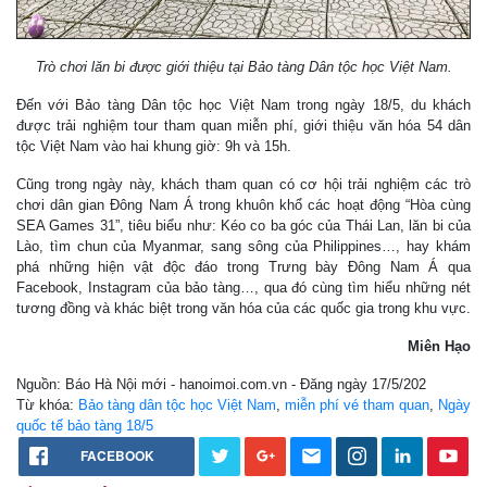
Trò chơi lăn bi được giới thiệu tại Bảo tàng Dân tộc học Việt Nam.
Đến với Bảo tàng Dân tộc học Việt Nam trong ngày 18/5, du khách
được trải nghiệm tour tham quan miễn phí, giới thiệu văn hóa 54 dân
tộc Việt Nam vào hai khung giờ: 9h và 15h.
Cũng trong ngày này, khách tham quan có cơ hội trải nghiệm các trò
chơi dân gian Đông Nam Á trong khuôn khổ các hoạt động “Hòa cùng
SEA Games 31”, tiêu biểu như: Kéo co ba góc của Thái Lan, lăn bi của
Lào, tìm chun của Myanmar, sang sông của Philippines…, hay khám
phá những hiện vật độc đáo trong Trưng bày Đông Nam Á qua
Facebook, Instagram của bảo tàng…, qua đó cùng tìm hiểu những nét
tương đồng và khác biệt trong văn hóa của các quốc gia trong khu vực.
Miên Hạo
Nguồn: Báo Hà Nội mới - hanoimoi.com.vn - Đăng ngày 17/5/202
Từ khóa:
Bảo tàng dân tộc học Việt Nam
,
miễn phí vé tham quan
,
Ngày
quốc tế bảo tàng 18/5
FACEBOOK