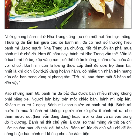
Những hàng bánh mì ở Nha Trang cũng tạo nên một nét ẩm thực riêng.
Thường thì lẫn lộn giữa các xe bánh mì, đã có một số thương hiệu
bánh mì được người Nha Trang ưa chuộng, riết rồi muốn ăn phải mua
bánh mì ở chỗ đó. Hơn 60 năm nay, bánh mì Nha Trang vẫn thế. Vẫn là
ổ bánh mì bé bé, xốp vàng rụm, có thể bẻ ăn không, chấm sữa hoặc ăn
với chuối. Bánh mì còn là lương thực cấp thiết để cứu trợ thiên tai,
nhất là khi dịch Covid-19 đang hoành hành, có nhiều tin nhắn trên mạng
của các bạn trong vùng bị phong tỏa: “Trời ơi, sao thèm một ổ bánh mì
đến vậy”.
Vào những năm 60, bánh mì đã bắt đầu được bán nhiều nhưng không
phải bằng xe. Người bán bày trên một chiếc bàn, bánh mì xếp lên.
Khách mua có 2 dạng: Bánh mì chan nước và bánh mì thịt. Bánh mì
nước là mua ổ bánh mì không, người bán xẻ giữa ổ bánh mì ra, cho
thêm nước sốt (hiện vẫn đang dùng) hoặc rưới xì dầu và rải vào trong
đó ít đường. Bánh mì thịt chủ yếu là dưa leo thái mỏng và thịt ba chỉ
luộc nhuộm màu đỏ thái dài bỏ vào. Bánh mì lúc đó chủ yếu chỉ để ăn
sáng hoặc bán bánh mì không cho các đám tiệc.