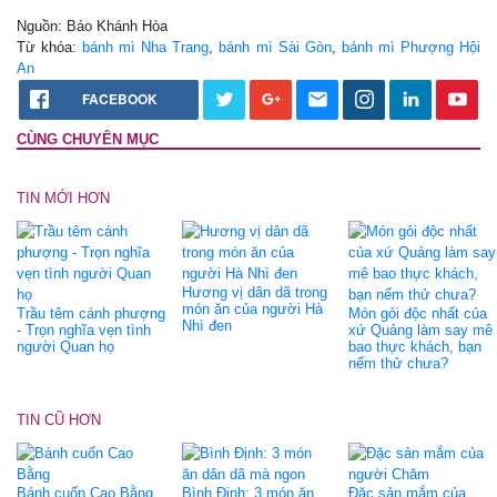
Nguồn: Báo Khánh Hòa
Từ khóa:
bánh mì Nha Trang
,
bánh mì Sài Gòn
,
bánh mì Phượng Hội
An
FACEBOOK
CÙNG CHUYÊN MỤC
TIN MỚI HƠN
Hương vị dân dã trong
món ăn của người Hà
Trầu têm cánh phượng
Món gỏi độc nhất của
Nhì đen
- Trọn nghĩa vẹn tình
xứ Quảng làm say mê
người Quan họ
bao thực khách, bạn
nếm thử chưa?
TIN CŨ HƠN
Bánh cuốn Cao Bằng
Bình Định: 3 món ăn
Đặc sản mắm của