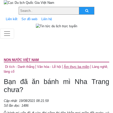
Liên kết
Sơ đồ web
Liên hệ
NON NƯỚC VIỆT NAM
Di tích - Danh thắng
Văn hóa - Lễ hội
Ẩm thực ba miền
Làng nghề,
làng cổ
Bạn đã ăn bánh mì Nha Trang
chưa?
Cập nhật: 19/08/2021 08:21:59
Số lần đọc: 1486
Ổ bánh mì vốn đã đi vào đời sống thị dân khắp mọi miền đất nước, và