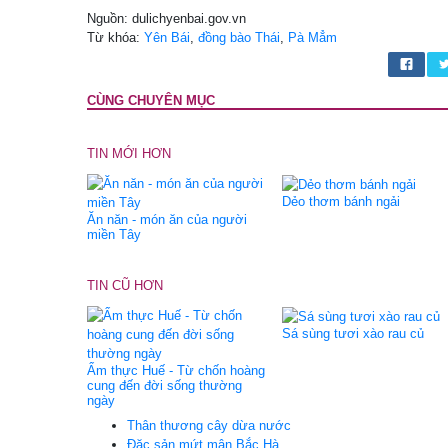
Nguồn: dulichyenbai.gov.vn
Từ khóa:
Yên Bái
,
đồng bào Thái
,
Pà Mẳm
CÙNG CHUYÊN MỤC
TIN MỚI HƠN
Dẻo thơm bánh ngải
Ăn năn - món ăn của người
miền Tây
TIN CŨ HƠN
Sá sùng tươi xào rau củ
Ẩm thực Huế - Từ chốn hoàng
cung đến đời sống thường
ngày
Thân thương cây dừa nước
Đặc sản mứt mận Bắc Hà