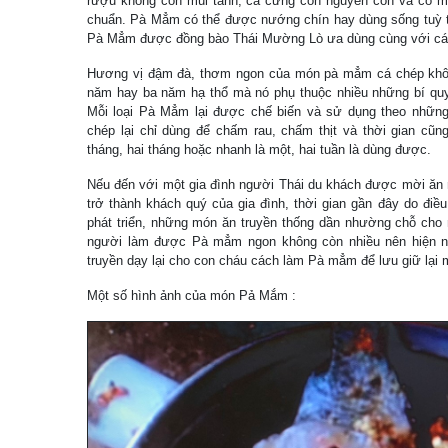
rượu không còn mùi tanh, cá cứng còn nguyên con và có mà
chuẩn. Pà Mẳm có thể được nướng chín hay dùng sống tuỳ t
Pà Mẳm được đồng bào Thái Mường Lò ưa dùng cùng với các
Hương vị đậm đà, thơm ngon của món pà mẳm cá chép không
năm hay ba năm hạ thổ mà nó phụ thuộc nhiều những bí quyế
Mỗi loại Pà Mẳm lại được chế biến và sử dụng theo nhữ
chép lại chỉ dùng để chấm rau, chấm thịt và thời gian cũn
tháng, hai tháng hoặc nhanh là một, hai tuần là dùng được.
Nếu đến với một gia đình người Thái du khách được mời ăn 
trở thành khách quý của gia đình, thời gian gần đây do điề
phát triển, những món ăn truyền thống dần nhường chỗ cho
người làm được Pà mẳm ngon không còn nhiều nên hiện na
truyền dạy lại cho con cháu cách làm Pà mẳm để lưu giữ lại 
Một số hình ảnh của món Pả Mắm :