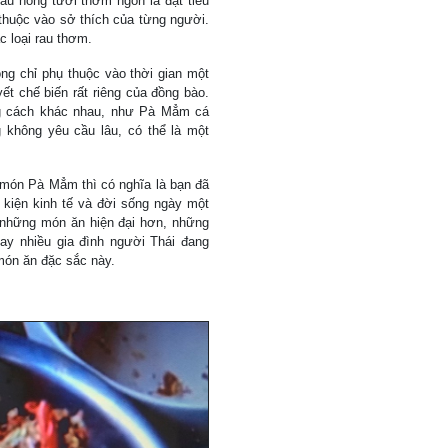
u hồng tươi thơm ngon là đạt tiêu
huộc vào sở thích của từng người.
 loại rau thơm.
 chỉ phụ thuộc vào thời gian một
t chế biến rất riêng của đồng bào.
ng cách khác nhau, như Pà Mẳm cá
g không yêu cầu lâu, có thể là một
món Pà Mẳm thì có nghĩa là bạn đã
u kiện kinh tế và đời sống ngày một
 những món ăn hiện đại hơn, những
y nhiều gia đình người Thái đang
món ăn đặc sắc này.