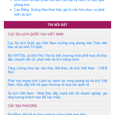
phóng tỉnh
Cao Bằng: Quảng Hòa khai thác giá trị văn hóa phục vụ phát
triển du lịch
TIN NỔI BẬT
CỤC DU LỊCH QUỐC GIA VIỆT NAM
Cục Du lịch Quốc gia Việt Nam hưởng ứng phong trào Toàn dân
bảo vệ an ninh Tổ quốc
Bộ VHTTDL và tỉnh Phú Thọ ký kết chương trình phối hợp về thúc
đẩy chuyển đổi số, phát triển du lịch thông minh
Tăng cường hợp tác văn hóa, thể thao, du lịch Việt Nam - CHLB
Đức
Phát huy mạng lưới Lãnh sự danh dự trong quảng bá du lịch Việt
Nam, thúc đẩy kết nối giao thương và hợp tác quốc tế
Du lịch Việt Nam - Nhật Bản đẩy mạnh kết nối doanh nghiệp, gia
tăng lượng khách trao đổi hai chiều
CÁC ĐỊA PHƯƠNG
Đà Nẵng: Mở lối du lịch xanh từ công nghệ sinh thái