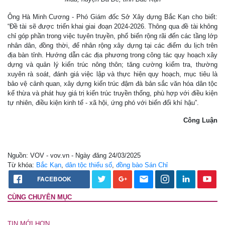
Ông Hà Minh Cương - Phó Giám đốc Sở Xây dựng Bắc Kạn cho biết:
“Đề tài sẽ được triển khai giai đoạn 2024-2026. Thông qua đề tài không
chỉ góp phần trong việc tuyên truyền, phổ biến rộng rãi đến các tầng lớp
nhân dân, đồng thời, để nhân rộng xây dựng tại các điểm du lịch trên
địa bàn tỉnh. Hướng dẫn các địa phương trong công tác quy hoạch xây
dựng và quản lý kiến trúc nông thôn; tăng cường kiểm tra, thường
xuyên rà soát, đánh giá việc lập và thực hiện quy hoạch, mục tiêu là
bảo vệ cảnh quan, xây dựng kiến trúc đậm đà bản sắc văn hóa dân tộc
kế thừa và phát huy giá trị kiến trúc truyền thống, phù hợp với điều kiện
tự nhiên, điều kiện kinh tế - xã hội, ứng phó với biến đổi khí hậu”.
Công Luận
Nguồn: VOV - vov.vn - Ngày đăng 24/03/2025
Từ khóa:
Bắc Kạn
,
dân tộc thiểu số
,
đồng bào Sán Chỉ
FACEBOOK
CÙNG CHUYÊN MỤC
TIN MỚI HƠN