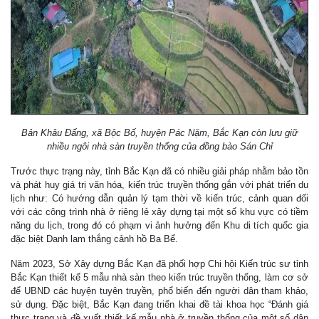
Bản Khâu Đấng, xã Bộc Bố, huyện Pác Nặm, Bắc Kạn còn lưu giữ
nhiều ngôi nhà sàn truyền thống của đồng bào Sán Chỉ
Trước thực trạng này, tỉnh Bắc Kạn đã có nhiều giải pháp nhằm bảo tồn
và phát huy giá trị văn hóa, kiến trúc truyền thống gắn với phát triển du
lịch như: Có hướng dẫn quản lý tạm thời về kiến trúc, cảnh quan đối
với các công trình nhà ở riêng lẻ xây dựng tại một số khu vực có tiềm
năng du lịch, trong đó có phạm vi ảnh hưởng đến Khu di tích quốc gia
đặc biệt Danh lam thắng cảnh hồ Ba Bể.
Năm 2023, Sở Xây dựng Bắc Kạn đã phối hợp Chi hội Kiến trúc sư tỉnh
Bắc Kạn thiết kế 5 mẫu nhà sàn theo kiến trúc truyền thống, làm cơ sở
để UBND các huyện tuyên truyền, phổ biến đến người dân tham khảo,
sử dụng. Đặc biệt, Bắc Kạn đang triển khai đề tài khoa học “Đánh giá
thực trạng và đề xuất thiết kế mẫu nhà ở truyền thống của một số dân