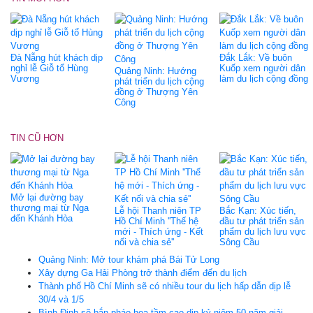
Đà Nẵng hút khách dịp
Đắk Lắk: Về buôn
nghỉ lễ Giỗ tổ Hùng
Kuốp xem người dân
Quảng Ninh: Hướng
Vương
làm du lịch cộng đồng
phát triển du lịch cộng
đồng ở Thượng Yên
Công
TIN CŨ HƠN
Mở lại đường bay
thương mại từ Nga
Lễ hội Thanh niên TP
Bắc Kạn: Xúc tiến,
đến Khánh Hòa
Hồ Chí Minh ''Thế hệ
đầu tư phát triển sản
mới - Thích ứng - Kết
phẩm du lịch lưu vực
nối và chia sẻ''
Sông Cầu
Quảng Ninh: Mở tour khám phá Bái Tử Long
Xây dựng Ga Hải Phòng trở thành điểm đến du lịch
Thành phố Hồ Chí Minh sẽ có nhiều tour du lịch hấp dẫn dịp lễ
30/4 và 1/5
Bình Định sẽ bắn pháo hoa tầm cao dịp kỷ niệm 50 năm giải