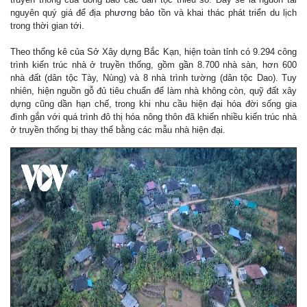
nguyên quý giá để địa phương bảo tồn và khai thác phát triển du lịch
trong thời gian tới.
Theo thống kê của Sở Xây dựng Bắc Kạn, hiện toàn tỉnh có 9.294 công
trình kiến trúc nhà ở truyền thống, gồm gần 8.700 nhà sàn, hơn 600
nhà đất (dân tộc Tày, Nùng) và 8 nhà trình tường (dân tộc Dao). Tuy
nhiên, hiện nguồn gỗ đủ tiêu chuẩn để làm nhà không còn, quỹ đất xây
dựng cũng dần hạn chế, trong khi nhu cầu hiện đại hóa đời sống gia
đình gắn với quá trình đô thị hóa nông thôn đã khiến nhiều kiến trúc nhà
ở truyền thống bị thay thế bằng các mẫu nhà hiện đại.