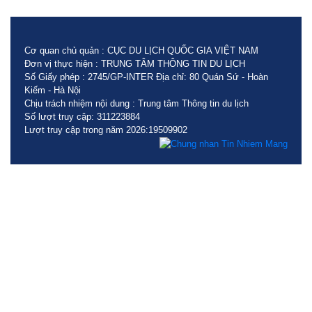
Cơ quan chủ quản : CỤC DU LỊCH QUỐC GIA VIỆT NAM
Đơn vị thực hiện : TRUNG TÂM THÔNG TIN DU LỊCH
Số Giấy phép : 2745/GP-INTER Địa chỉ: 80 Quán Sứ - Hoàn
Kiếm - Hà Nội
Chịu trách nhiệm nội dung : Trung tâm Thông tin du lịch
Số lượt truy cập: 311223884
Lượt truy cập trong năm 2026:19509902