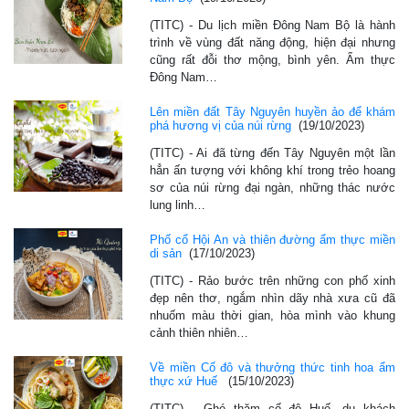
(TITC) - Du lịch miền Đông Nam Bộ là hành
trình về vùng đất năng động, hiện đại nhưng
cũng rất đỗi thơ mộng, bình yên. Ẩm thực
Đông Nam…
Lên miền đất Tây Nguyên huyền ảo để khám
phá hương vị của núi rừng
(19/10/2023)
(TITC) - Ai đã từng đến Tây Nguyên một lần
hẳn ấn tượng với không khí trong trẻo hoang
sơ của núi rừng đại ngàn, những thác nước
lung linh…
Phố cổ Hội An và thiên đường ẩm thực miền
di sản
(17/10/2023)
(TITC) - Rảo bước trên những con phố xinh
đẹp nên thơ, ngắm nhìn dãy nhà xưa cũ đã
nhuốm màu thời gian, hòa mình vào khung
cảnh thiên nhiên…
Về miền Cố đô và thưởng thức tinh hoa ẩm
thực xứ Huế
(15/10/2023)
(TITC) - Ghé thăm cố đô Huế, du khách