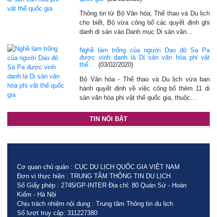
Thông tin từ Bộ Văn hóa, Thể thao và Du lịch
cho biết, Bộ vừa công bố các quyết định ghi
danh di sản vào Danh mục Di sản văn…
Nghề làm trống của người Dao đỏ Sa Pa
được vinh danh là Di sản văn hóa phi vật
thể…
(03/02/2020)
Bộ Văn hóa - Thể thao và Du lịch vừa ban
hành quyết định về việc công bố thêm 11 di
sản văn hóa phi vật thể quốc gia, thuộc…
TIN NỔI BẬT
Cơ quan chủ quản : CỤC DU LỊCH QUỐC GIA VIỆT NAM
Đơn vị thực hiện : TRUNG TÂM THÔNG TIN DU LỊCH
Số Giấy phép : 2745/GP-INTER Địa chỉ: 80 Quán Sứ - Hoàn
Kiếm - Hà Nội
Chịu trách nhiệm nội dung : Trung tâm Thông tin du lịch
Số lượt truy cập: 311227380