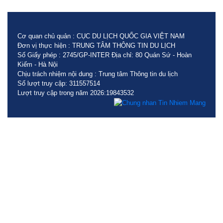
Cơ quan chủ quản : CỤC DU LỊCH QUỐC GIA VIỆT NAM
Đơn vị thực hiện : TRUNG TÂM THÔNG TIN DU LỊCH
Số Giấy phép : 2745/GP-INTER Địa chỉ: 80 Quán Sứ - Hoàn
Kiếm - Hà Nội
Chịu trách nhiệm nội dung : Trung tâm Thông tin du lịch
Số lượt truy cập: 311557514
Lượt truy cập trong năm 2026:19843532