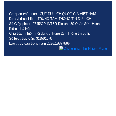
Cơ quan chủ quản : CỤC DU LỊCH QUỐC GIA VIỆT NAM
Đơn vị thực hiện : TRUNG TÂM THÔNG TIN DU LỊCH
Số Giấy phép : 2745/GP-INTER Địa chỉ: 80 Quán Sứ - Hoàn
Kiếm - Hà Nội
Chịu trách nhiệm nội dung : Trung tâm Thông tin du lịch
Số lượt truy cập: 311591978
Lượt truy cập trong năm 2026:19877996