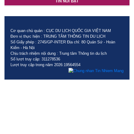
TIN NỔI BẬT
Cơ quan chủ quản : CỤC DU LỊCH QUỐC GIA VIỆT NAM
Đơn vị thực hiện : TRUNG TÂM THÔNG TIN DU LỊCH
Số Giấy phép : 2745/GP-INTER Địa chỉ: 80 Quán Sứ - Hoàn
Kiếm - Hà Nội
Chịu trách nhiệm nội dung : Trung tâm Thông tin du lịch
Số lượt truy cập: 311278536
Lượt truy cập trong năm 2026:19564554