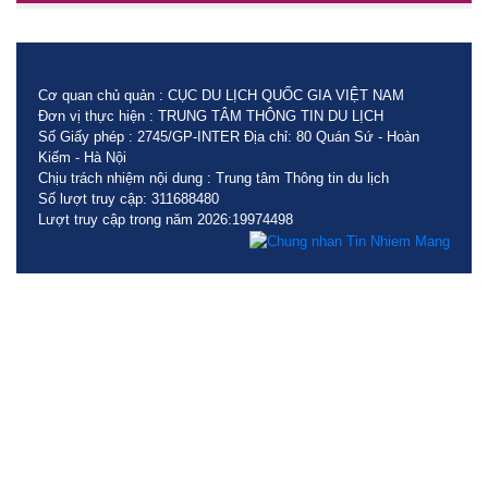
Cơ quan chủ quản : CỤC DU LỊCH QUỐC GIA VIỆT NAM
Đơn vị thực hiện : TRUNG TÂM THÔNG TIN DU LỊCH
Số Giấy phép : 2745/GP-INTER Địa chỉ: 80 Quán Sứ - Hoàn
Kiếm - Hà Nội
Chịu trách nhiệm nội dung : Trung tâm Thông tin du lịch
Số lượt truy cập: 311688480
Lượt truy cập trong năm 2026:19974498