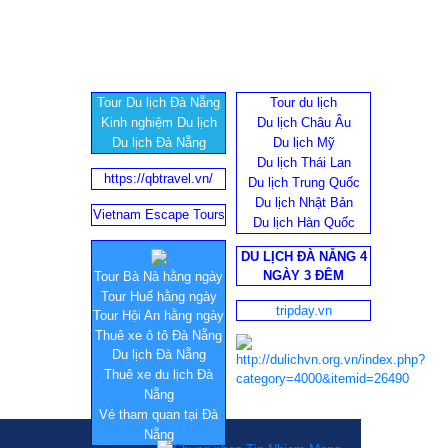
Tour Du lịch Đà Nẵng
Tour du lịch
Kinh nghiệm Du lịch
Du lịch Châu Âu
Du lịch Đà Nẵng
Du lịch Mỹ
Du lịch Thái Lan
https://qbtravel.vn/
Du lịch Trung Quốc
Du lịch Nhật Bản
Vietnam Escape Tours
Du lịch Hàn Quốc
DU LỊCH ĐÀ NẴNG 4
NGÀY 3 ĐÊM
Tour Bà Nà hằng ngày
Tour Huế hằng ngày
tripday.vn
Tour Hội An hằng ngày
Thuê xe ô tô Đà Nẵng
Du lịch Đà Nẵng
Thuê xe du lịch Đà
Nẵng
Vé tham quan tại Đà
Nẵng