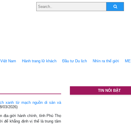
Việt Nam
Hành trang lữ khách
Ðầu tư Du lịch
Nhìn ra thế giới
ME
TIN NỔI BẬT
ịch xanh từ mạch nguồn di sản và
8/03/2026)
 địa giới hành chính, tỉnh Phú Thọ
 để khẳng định vị thế là trung tâm