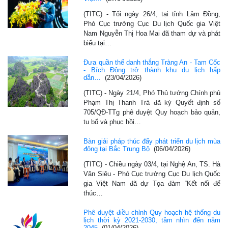
(TITC) - Tối ngày 26/4, tại tỉnh Lâm Đồng,
Phó Cục trưởng Cục Du lịch Quốc gia Việt
Nam Nguyễn Thị Hoa Mai đã tham dự và phát
biểu tại…
Đưa quần thể danh thắng Tràng An - Tam Cốc
- Bích Động trở thành khu du lịch hấp
dẫn…
(23/04/2026)
(TITC) - Ngày 21/4, Phó Thủ tướng Chính phủ
Phạm Thị Thanh Trà đã ký Quyết định số
705/QĐ-TTg phê duyệt Quy hoạch bảo quản,
tu bổ và phục hồi…
Bàn giải pháp thúc đẩy phát triển du lịch mùa
đông tại Bắc Trung Bộ
(06/04/2026)
(TITC) - Chiều ngày 03/4, tại Nghệ An, TS. Hà
Văn Siêu - Phó Cục trưởng Cục Du lịch Quốc
gia Việt Nam đã dự Tọa đàm “Kết nối để
thúc…
Phê duyệt điều chỉnh Quy hoạch hệ thống du
lịch thời kỳ 2021-2030, tầm nhìn đến năm
2045
(01/04/2026)