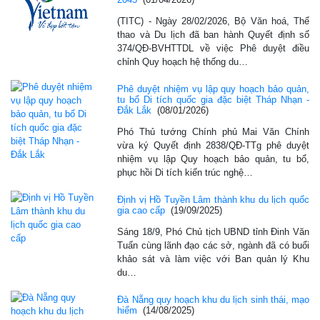
(TITC) - Ngày 28/02/2026, Bộ Văn hoá, Thể
thao và Du lịch đã ban hành Quyết định số
374/QĐ-BVHTTDL về việc Phê duyệt điều
chỉnh Quy hoạch hệ thống du…
Phê duyệt nhiệm vụ lập quy hoạch bảo quản,
tu bổ Di tích quốc gia đặc biệt Tháp Nhạn -
Đắk Lắk
(08/01/2026)
Phó Thủ tướng Chính phủ Mai Văn Chính
vừa ký Quyết định 2838/QĐ-TTg phê duyệt
nhiệm vụ lập Quy hoạch bảo quản, tu bổ,
phục hồi Di tích kiến trúc nghệ…
Định vị Hồ Tuyền Lâm thành khu du lịch quốc
gia cao cấp
(19/09/2025)
Sáng 18/9, Phó Chủ tịch UBND tỉnh Đinh Văn
Tuấn cùng lãnh đạo các sở, ngành đã có buổi
khảo sát và làm việc với Ban quản lý Khu
du…
Đà Nẵng quy hoạch khu du lịch sinh thái, mạo
hiểm
(14/08/2025)