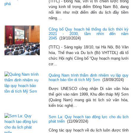
(TITC) - Đồng Nai, với vị trí chiến lược trong
vùng kinh tế trọng điểm Đông Nam Bộ, đang
nổi lên như một điểm đến du lịch đầy tiềm
năng.…
Công bố Quy hoạch hệ thống du lịch thời kỳ
2021 - 2030, tầm nhìn đến năm
2045
(19/10/2024)
(TITC) - Sáng ngày 18/10, tại Hà Nội, Bộ Văn
hóa, Thể thao và Du lịch (Bộ VHTTDL) đã tổ
chức Hội nghị Công bố “Quy hoạch mạng lưới
cơ…
Quảng Nam trình thẩm định nhiệm vụ lập quy
hoạch bảo tồn di tích Mỹ Sơn
(18/09/2024)
Được UNESCO công nhận Di sản văn hóa
thế giới vào năm 1999, Khu đền tháp Mỹ Sơn
(Quảng Nam) mang giá trị lịch sử văn hóa,
kiến trúc nghệ…
Sơn La: Quy hoạch tạo động lực cho du lịch
phát triển
(11/09/2024)
Công tác quy hoạch về du lịch luôn được tỉnh