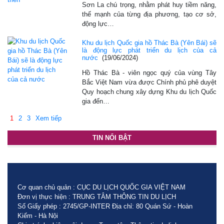
Sơn La chú trọng, nhằm phát huy tiềm năng,
thế mạnh của từng địa phương, tạo cơ sở,
động lực…
Khu du lịch Quốc gia hồ Thác Bà (Yên Bái) sẽ
là động lực phát triển du lịch của cả
nước
(19/06/2024)
Hồ Thác Bà - viên ngọc quý của vùng Tây
Bắc Việt Nam vừa được Chính phủ phê duyệt
Quy hoạch chung xây dựng Khu du lịch Quốc
gia đến…
1
2
3
Xem tiếp
TIN NỔI BẬT
Cơ quan chủ quản : CỤC DU LỊCH QUỐC GIA VIỆT NAM
Đơn vị thực hiện : TRUNG TÂM THÔNG TIN DU LỊCH
Số Giấy phép : 2745/GP-INTER Địa chỉ: 80 Quán Sứ - Hoàn
Kiếm - Hà Nội