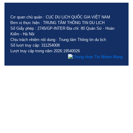
Cơ quan chủ quản : CỤC DU LỊCH QUỐC GIA VIỆT NAM
Đơn vị thực hiện : TRUNG TÂM THÔNG TIN DU LỊCH
Số Giấy phép : 2745/GP-INTER Địa chỉ: 80 Quán Sứ - Hoàn
Kiếm - Hà Nội
Chịu trách nhiệm nội dung : Trung tâm Thông tin du lịch
Số lượt truy cập: 311254008
Lượt truy cập trong năm 2026:19540026