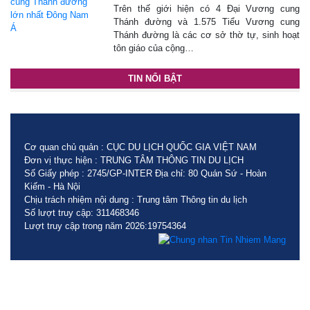
Trên thế giới hiện có 4 Đại Vương cung
Thánh đường và 1.575 Tiểu Vương cung
Thánh đường là các cơ sở thờ tự, sinh hoạt
tôn giáo của cộng…
TIN NỔI BẬT
Cơ quan chủ quản : CỤC DU LỊCH QUỐC GIA VIỆT NAM
Đơn vị thực hiện : TRUNG TÂM THÔNG TIN DU LỊCH
Số Giấy phép : 2745/GP-INTER Địa chỉ: 80 Quán Sứ - Hoàn
Kiếm - Hà Nội
Chịu trách nhiệm nội dung : Trung tâm Thông tin du lịch
Số lượt truy cập: 311468346
Lượt truy cập trong năm 2026:19754364