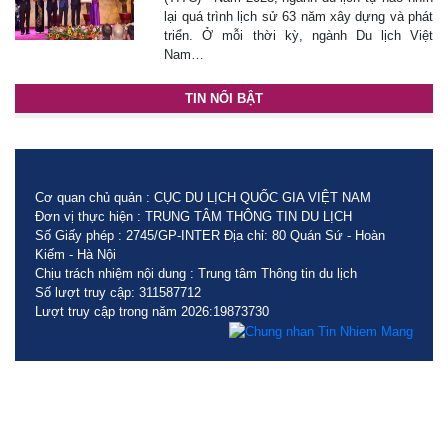
lại quá trình lịch sử 63 năm xây dựng và phát
triển. Ở mỗi thời kỳ, ngành Du lịch Việt
Nam…
TIN NỔI BẬT
Cơ quan chủ quản : CỤC DU LỊCH QUỐC GIA VIỆT NAM
Đơn vị thực hiện : TRUNG TÂM THÔNG TIN DU LỊCH
Số Giấy phép : 2745/GP-INTER Địa chỉ: 80 Quán Sứ - Hoàn
Kiếm - Hà Nội
Chịu trách nhiệm nội dung : Trung tâm Thông tin du lịch
Số lượt truy cập: 311587712
Lượt truy cập trong năm 2026:19873730