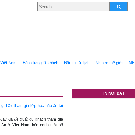
Việt Nam
Hành trang lữ khách
Ðầu tư Du lịch
Nhìn ra thế giới
ME
TIN NỔI BẬT
g, hãy tham gia lớp học nấu ăn tại
 đây đã đề xuất du khách tham gia
i An ở Việt Nam, bên cạnh một số