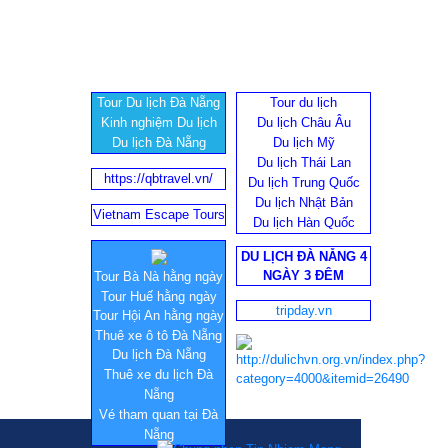
Tour Du lịch Đà Nẵng
Tour du lịch
Kinh nghiệm Du lịch
Du lịch Châu Âu
Du lịch Đà Nẵng
Du lịch Mỹ
Du lịch Thái Lan
https://qbtravel.vn/
Du lịch Trung Quốc
Du lịch Nhật Bản
Vietnam Escape Tours
Du lịch Hàn Quốc
DU LỊCH ĐÀ NẴNG 4
NGÀY 3 ĐÊM
Tour Bà Nà hằng ngày
Tour Huế hằng ngày
tripday.vn
Tour Hội An hằng ngày
Thuê xe ô tô Đà Nẵng
Du lịch Đà Nẵng
Thuê xe du lịch Đà
Nẵng
Vé tham quan tại Đà
Nẵng