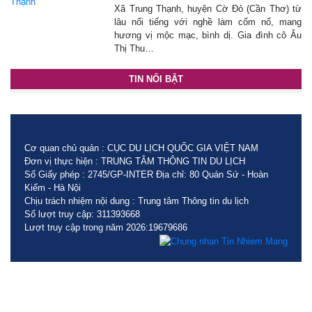
Xã Trung Thạnh, huyện Cờ Đỏ (Cần Thơ) từ
lâu nổi tiếng với nghề làm cốm nổ, mang
hương vị mộc mạc, bình dị. Gia đình cô Âu
Thị Thu…
TIN NỔI BẬT
Cơ quan chủ quản : CỤC DU LỊCH QUỐC GIA VIỆT NAM
Đơn vị thực hiện : TRUNG TÂM THÔNG TIN DU LỊCH
Số Giấy phép : 2745/GP-INTER Địa chỉ: 80 Quán Sứ - Hoàn
Kiếm - Hà Nội
Chịu trách nhiệm nội dung : Trung tâm Thông tin du lịch
Số lượt truy cập: 311393668
Lượt truy cập trong năm 2026:19679686