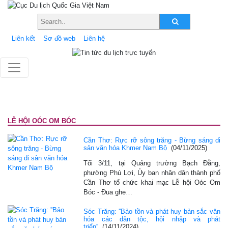
Liên kết
Sơ đồ web
Liên hệ
LỄ HỘI OÓC OM BÓC
Cần Thơ: Rực rỡ sông trăng - Bừng sáng di
sản văn hóa Khmer Nam Bộ
(04/11/2025)
Tối 3/11, tại Quảng trường Bạch Đằng,
phường Phú Lợi, Ủy ban nhân dân thành phố
Cần Thơ tổ chức khai mạc Lễ hội Oóc Om
Bóc - Đua ghe…
Sóc Trăng: ''Bảo tồn và phát huy bản sắc văn
hóa các dân tộc, hội nhập và phát
triển''
(14/11/2024)