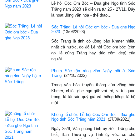
Lễ hội Oóc Om Bóc – Đua ghe Ngo tỉnh Sóc
Trăng năm 2023 sẽ diễn ra từ 25 - 27/11. Đây
là hoạt động văn hóa - thể thao…
Sóc Trăng: Lễ hội Oóc om bóc - Đua ghe Ngo
2023
(13/06/2023)
Sóc Trăng là tỉnh có đồng bào Khmer nhiều
nhất cả nước, do đó Lễ hội Oóc om bóc (còn
gọi lễ cúng Trăng hay đúc cốm dẹp) của
người…
Phum Sóc rộn ràng đón Ngày hội ở Sóc
Trăng
(24/10/2022)
Trong văn hóa truyền thống của đồng bào
Khmer, chiếc ghe ngo giữ vai trò, vị trí quan
trọng, là tài sản quý giá và thiêng liêng, là bộ
mặt…
Không tổ chức Lễ hội Oóc Om Bóc - đua ghe
Ngo tỉnh Sóc Trăng năm 2021
(27/09/2021)
Ngày 25/9, Văn phòng Tỉnh ủy Sóc Trăng cho
biết, Ban Thường vụ Tỉnh ủy vừa có chủ