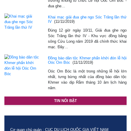
trương không tổ chức Lễ hội Oóc Om Bóc -
đua ghe…
Khai mạc giải đua ghe ngo Sóc Trăng lần thứ
IV
(11/11/2019)
Đúng 12 giờ ngày 10/11, Giải đua ghe ngo
Sóc Trăng lần thứ IV - Khu vực đồng bằng
sông Cửu Long năm 2019 đã chính thức khai
mạc. Đây…
Đồng bào dân tộc Khmer phấn khởi đón lễ hội
Oóc Om Bóc
(11/11/2019)
Oóc Om Bóc là một trong những lễ hội lớn
nhất, tưng bừng nhất của đồng bào dân tộc
Khmer vào dịp Rằm tháng 10 âm lịch hàng
năm.
TIN NỔI BẬT
Cơ quan chủ quản : CỤC DU LỊCH QUỐC GIA VIỆT NAM