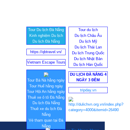
Tour Du lịch Đà Nẵng
Tour du lịch
Kinh nghiệm Du lịch
Du lịch Châu Âu
Du lịch Đà Nẵng
Du lịch Mỹ
Du lịch Thái Lan
https://qbtravel.vn/
Du lịch Trung Quốc
Du lịch Nhật Bản
Vietnam Escape Tours
Du lịch Hàn Quốc
DU LỊCH ĐÀ NẴNG 4
NGÀY 3 ĐÊM
Tour Bà Nà hằng ngày
Tour Huế hằng ngày
tripday.vn
Tour Hội An hằng ngày
Thuê xe ô tô Đà Nẵng
Du lịch Đà Nẵng
Thuê xe du lịch Đà
Nẵng
Vé tham quan tại Đà
Nẵng