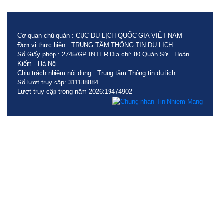
Cơ quan chủ quản : CỤC DU LỊCH QUỐC GIA VIỆT NAM
Đơn vị thực hiện : TRUNG TÂM THÔNG TIN DU LỊCH
Số Giấy phép : 2745/GP-INTER Địa chỉ: 80 Quán Sứ - Hoàn
Kiếm - Hà Nội
Chịu trách nhiệm nội dung : Trung tâm Thông tin du lịch
Số lượt truy cập: 311188884
Lượt truy cập trong năm 2026:19474902