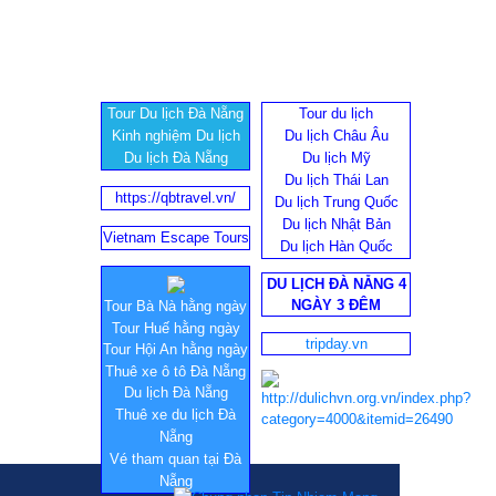
Tour Du lịch Đà Nẵng
Tour du lịch
Kinh nghiệm Du lịch
Du lịch Châu Âu
Du lịch Đà Nẵng
Du lịch Mỹ
Du lịch Thái Lan
https://qbtravel.vn/
Du lịch Trung Quốc
Du lịch Nhật Bản
Vietnam Escape Tours
Du lịch Hàn Quốc
DU LỊCH ĐÀ NẴNG 4
NGÀY 3 ĐÊM
Tour Bà Nà hằng ngày
Tour Huế hằng ngày
tripday.vn
Tour Hội An hằng ngày
Thuê xe ô tô Đà Nẵng
Du lịch Đà Nẵng
Thuê xe du lịch Đà
Nẵng
Vé tham quan tại Đà
Nẵng