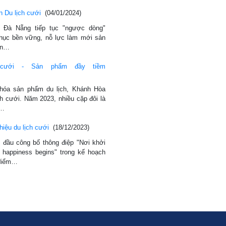
 Du lịch cưới
(04/01/2024)
 Đà Nẵng tiếp tục "ngược dòng"
phục bền vững, nỗ lực làm mới sản
ần…
 cưới - Sản phẩm đầy tiềm
hóa sản phẩm du lịch, Khánh Hòa
h cưới. Năm 2023, nhiều cặp đôi là
c…
iệu du lịch cưới
(18/12/2023)
 đầu công bố thông điệp "Nơi khởi
happiness begins" trong kế hoạch
 điểm…